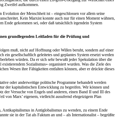
rung Zweifel aufkommen.
n Evolution der Menschheit ist – eingeschlossen vor allem seine
 voranschreitet. Kein Marxist konnte auch nur für einen Moment wähnen,
einem Ende gekommen sei, oder daß tatsächlich irgendein System
 einen grundlegenden Leitfaden für die Prüfung und
folgen muß, nicht auf Hoffnung oder Willen beruht, sondern auf einer
ch ein gesellschaftlich geleitetes und geplantes System ersetzt werden
überleben würden. Da er sich sehr bewußt jeder Spekulation über die
l existierendem Sozialismus» organisiert wurden. Was die Ziele des
chen Wesen ihre Fähigkeiten entfalten können, aber er drückte dieses
ritative oder anderweitige politische Programme behandelt werden
Natur der kapitalistischen Entwicklung zu begreifen. Wir können und
otz der Versuche von Engels und anderen, einen Band II und III des
Teil von Marx’ eigenem, vielleicht ausufernd ehrgeizigem Plan
n, Antikapitalismus in Antiglobalismus zu wenden, zu einem Ende
nnte sie in der Tat als Faktum an und – als Internationalist – begrüßte