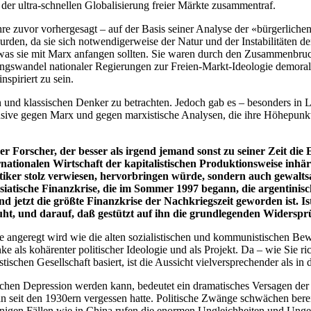
 der ultra-schnellen Globalisierung freier Märkte zusammentraf.
e zuvor vorhergesagt – auf der Basis seiner Analyse der «bürgerlichen G
en, da sie sich notwendigerweise der Natur und der Instabilitäten der k
, was sie mit Marx anfangen sollten. Sie waren durch den Zusammenbruc
ngswandel nationaler Regierungen zur Freien-Markt-Ideologie demoral
spiriert zu sein.
 und klassischen Denker zu betrachten. Jedoch gab es – besonders in L
ensive gegen Marx und gegen marxistische Analysen, die ihre Höhepunkt
 Forscher, der besser als irgend jemand sonst zu seiner Zeit di
ernationalen Wirtschaft der kapitalistischen Produktionsweise inhä
iker stolz verwiesen, hervorbringen würde, sondern auch gewalts
siatische Finanzkrise, die im Sommer 1997 begann, die argentinisc
 jetzt die größte Finanzkrise der Nachkriegszeit geworden ist. Is
eruht, und darauf, daß gestützt auf ihn die grundlegenden Widersp
se angeregt wird wie die alten sozialistischen und kommunistischen 
nke als kohärenter politischer Ideologie und als Projekt. Da – wie Sie 
ischen Gesellschaft basiert, ist die Aussicht vielversprechender als in
chen Depression werden kann, bedeutet ein dramatisches Versagen der 
seit den 1930ern vergessen hatte. Politische Zwänge schwächen berei
 einigen Fällen wie in China rufen die enormen Ungleichheiten und Unge