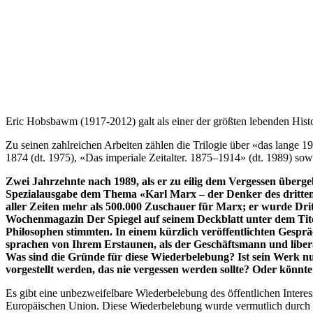
Eric Hobsbawm (1917-2012) galt als einer der größten lebenden Histo
Zu seinen zahlreichen Arbeiten zählen die Trilogie über «das lange 1
1874 (dt. 1975), «Das imperiale Zeitalter. 1875–1914» (dt. 1989) sow
Zwei Jahrzehnte nach 1989, als er zu eilig dem Vergessen über
Spezialausgabe dem Thema «Karl Marx – der Denker des dritten
aller Zeiten mehr als 500.000 Zuschauer für Marx; er wurde Dri
Wochenmagazin Der Spiegel auf seinem Deckblatt unter dem Tit
Philosophen stimmten. In einem kürzlich veröffentlichten Gesprä
sprachen von Ihrem Erstaunen, als der Geschäftsmann und liberal
Was sind die Gründe für diese Wiederbelebung? Ist sein Werk nur 
vorgestellt werden, das nie vergessen werden sollte? Oder könn
Es gibt eine unbezweifelbare Wiederbelebung des öffentlichen Interes
Europäischen Union. Diese Wiederbelebung wurde vermutlich durch di