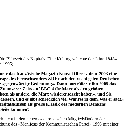
ie Blütezeit des Kapitals. Eine Kulturgeschichte der Jahre 1848–
t. 1995)
mete das französische Magazin Nouvel Observateur 2003 eine
rage des Fernsehsenders ZDF nach den wichtigsten Deutschen
ie «gegenwärtige Bedeutung». Dann porträtierte ihn 2005 das
Zu unserer Zeit» auf BBC 4 für Marx als den größten
listen als andere, die Marx wiederentdeckt haben», und Sie
lesen, und es gibt schrecklich viel Wahres in dem, was er sagt.»
iversitätskursen als große Klassik des modernen Denkens
r Seite kommen?
ch nicht in den neuen osteuropäischen Mitgliedsländern der
ichung des «Manifests der Kommunistischen Partei» 1998 mit einer