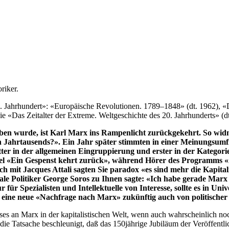
riker.
9. Jahrhundert»: «Europäische Revolutionen. 1789–1848» (dt. 1962), «D
ie «Das Zeitalter der Extreme. Weltgeschichte des 20. Jahrhunderts» (d
geben wurde, ist Karl Marx ins Rampenlicht zurückgekehrt. So wid
 Jahrtausends?». Ein Jahr später stimmten in einer Meinungsumf
tter in der allgemeinen Eingruppierung und erster in der Kategor
el «Ein Gespenst kehrt zurück», während Hörer des Programms «
ch mit Jacques Attali sagten Sie paradox «es sind mehr die Kapita
e Politiker George Soros zu Ihnen sagte: «Ich habe gerade Marx ge
für Spezialisten und Intellektuelle von Interesse, sollte es in Un
te eine neue «Nachfrage nach Marx» zukünftig auch von politische
ses an Marx in der kapitalistischen Welt, wenn auch wahrscheinlich no
e Tatsache beschleunigt, daß das 150jährige Jubiläum der Veröffentl