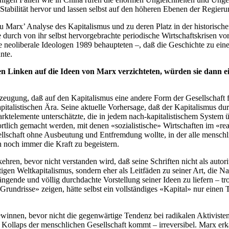
e Stabilität hervor und lassen selbst auf den höheren Ebenen der Regie
 Marx’ Analyse des Kapitalismus und zu deren Platz in der historische
die durch von ihr selbst hervorgebrachte periodische Wirtschaftskrisen
– wie neoliberale Ideologen 1989 behaupteten –, daß die Geschichte zu 
nte.
alen Linken auf die Ideen von Marx verzichteten, würden sie dann
rzeugung, daß auf den Kapitalismus eine andere Form der Gesellschaft 
pitalistischen Ära. Seine aktuelle Vorhersage, daß der Kapitalismus dur
rktelemente unterschätzte, die in jedem nach-kapitalistischem System 
rtlich gemacht werden, mit denen «sozialistische» Wirtschaften im «rea
llschaft ohne Ausbeutung und Entfremdung wollte, in der alle menschli
n noch immer die Kraft zu begeistern.
kehren, bevor nicht verstanden wird, daß seine Schriften nicht als auto
utigen Weltkapitalismus, sondern eher als Leitfäden zu seiner Art, die 
ngende und völlig durchdachte Vorstellung seiner Ideen zu liefern – tr
undrisse» zeigen, hätte selbst ein vollständiges «Kapital» nur einen 
winnen, bevor nicht die gegenwärtige Tendenz bei radikalen Aktiviste
m Kollaps der menschlichen Gesellschaft kommt – irreversibel. Marx erka