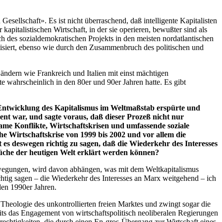
esellschaft». Es ist nicht überraschend, daß intelligente Kapitalisten
apitalistischen Wirtschaft, in der sie operieren, bewußter sind als
h des sozialdemokratischen Projekts in den meisten nordatlantischen
isiert, ebenso wie durch den Zusammenbruch des politischen und
ändern wie Frankreich und Italien mit einst mächtigen
e wahrscheinlich in den 80er und 90er Jahren hatte. Es gibt
e Entwicklung des Kapitalismus im Weltmaßstab erspürte und
rent war, und sagte voraus, daß dieser Prozeß nicht nur
ame Konflikte, Wirtschaftskrisen und umfassende soziale
he Wirtschaftskrise von 1999 bis 2002 und vor allem die
t es deswegen richtig zu sagen, daß die Wiederkehr des Interesses
rüche der heutigen Welt erklärt werden können?
Bewegungen, wird davon abhängen, was mit dem Weltkapitalismus
richtig sagen – die Wiederkehr des Interesses an Marx weitgehend – ich
 den 1990er Jahren.
Theologie des unkontrollierten freien Marktes und zwingt sogar die
ts das Engagement von wirtschaftspolitisch neoliberalen Regierungen
rechtigkeiten, die durch einen En-gros-Übergang zur Wirtschaft eines