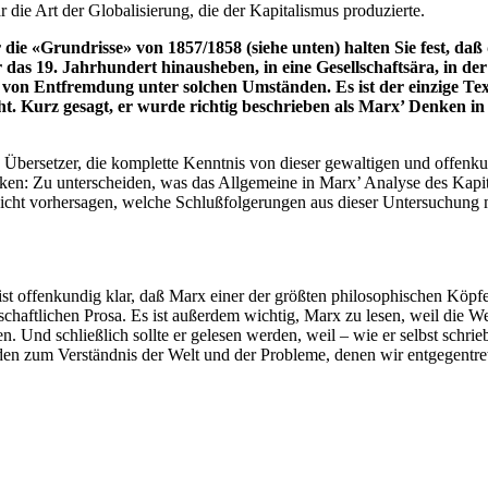
ar die Art der Globalisierung, die der Kapitalismus produzierte.
«Grundrisse» von 1857/1858 (siehe unten) halten Sie fest, daß d
das 19. Jahrhundert hinausheben, in eine Gesellschaftsära, in der
n von Entfremdung unter solchen Umständen. Es ist der einzige T
t. Kurz gesagt, er wurde richtig beschrieben als Marx’ Denken in
d Übersetzer, die komplette Kenntnis von dieser gewaltigen und offenk
en: Zu unterscheiden, was das Allgemeine in Marx’ Analyse des Kapital
icht vorhersagen, welche Schlußfolgerungen aus dieser Untersuchung mö
ht, ist offenkundig klar, daß Marx einer der größten philosophischen K
schaftlichen Prosa. Es ist außerdem wichtig, Marx zu lesen, weil die W
en. Und schließlich sollte er gelesen werden, weil – wie er selbst schri
aden zum Verständnis der Welt und der Probleme, denen wir entgegentr