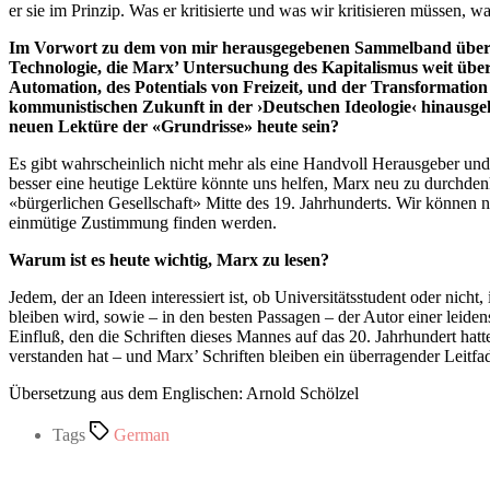
er sie im Prinzip. Was er kritisierte und was wir kritisieren müssen, w
Im Vorwort zu dem von mir herausgegebenen Sammelband über die 
Technologie, die Marx’ Untersuchung des Kapitalismus weit über 
Automation, des Potentials von Freizeit, und der Transformatio
kommunistischen Zukunft in der ›Deutschen Ideologie‹ hinausgeh
neuen Lektüre der «Grundrisse» heute sein?
Es gibt wahrscheinlich nicht mehr als eine Handvoll Herausgeber un
besser eine heutige Lektüre könnte uns helfen, Marx neu zu durchdenk
«bürgerlichen Gesellschaft» Mitte des 19. Jahrhunderts. Wir können n
einmütige Zustimmung finden werden.
Warum ist es heute wichtig, Marx zu lesen?
Jedem, der an Ideen interessiert ist, ob Universitätsstudent oder nic
bleiben wird, sowie – in den besten Passagen – der Autor einer leiden
Einfluß, den die Schriften dieses Mannes auf das 20. Jahrhundert hatt
verstanden hat – und Marx’ Schriften bleiben ein überragender Leitf
Übersetzung aus dem Englischen: Arnold Schölzel
Tags
German