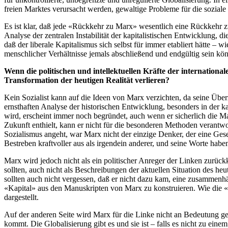
freien Marktes verursacht werden, gewaltige Probleme für die sozial
Es ist klar, daß jede «Rückkehr zu Marx» wesentlich eine Rückkehr zu
Analyse der zentralen Instabilität der kapitalistischen Entwicklung, 
daß der liberale Kapitalismus sich selbst für immer etabliert hätte 
menschlicher Verhältnisse jemals abschließend und endgültig sein kön
Wenn die politischen und intellektuellen Kräfte der internation
Transformation der heutigen Realität verlieren?
Kein Sozialist kann auf die Ideen von Marx verzichten, da seine Übe
ernsthaften Analyse der historischen Entwicklung, besonders in der ka
wird, erscheint immer noch begründet, auch wenn er sicherlich die Ma
Zukunft enthielt, kann er nicht für die besonderen Methoden verantwo
Sozialismus angeht, war Marx nicht der einzige Denker, der eine Gese
Bestreben kraftvoller aus als irgendein anderer, und seine Worte habe
Marx wird jedoch nicht als ein politischer Anreger der Linken zurück
sollten, auch nicht als Beschreibungen der aktuellen Situation des he
sollten auch nicht vergessen, daß er nicht dazu kam, eine zusammenhä
«Kapital» aus den Manuskripten von Marx zu konstruieren. Wie die «Gr
dargestellt.
Auf der anderen Seite wird Marx für die Linke nicht an Bedeutung ge
kommt. Die Globalisierung gibt es und sie ist – falls es nicht zu eine