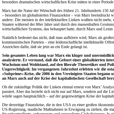
besonders dramatischen wirtschaftlichen Krise mitten in einer Periode
Marx hat die Natur der Wirtschaft des frühen 21. Jahrhunderts 150 Jahr
– besonders im globalisierten Finanzsektor – von Marx beeindruckt wurd
andere. Die meisten in der intellektuellen Linken wußten nicht mehr
Staaten während der 80er Jahre und durch den massenhaften Gesinnu
wirtschaftlichen Systems, das behauptet hatte, durch Marx und Lenin in
Natürlich bedeutet das nicht, daß man aufhören wird, Marx als großen
kommunistischen Parteien – eine leidenschaftliche intellektuelle Off
Anzeichen dafür, daß sie jetzt an ein Ende gelangt ist.
Sein gesamtes Leben lang war Marx ein kluger und unermüdlicher
analysierte. Er verstand, daß die Geburt einer globalisierten int
Wachstum und Wohlstand, auf den liberale Theoretiker und Polit
Ungerechtigkeit. Im vergangenen Jahrzehnt erlebten wir die osta
«Subprime«-Krise, die 2006 in den Vereinigten Staaten begann und
an Marx auch auf der Krise der kapitalistischen Gesellschaft b
Ob die zukünftige Politik der Linken einmal erneut von Marx’ Analy
passiert. Aber das bezieht sich nicht nur auf Marx, sondern auf die Li
würde sagen hauptsächlich – auf der gegenwärtigen Krise der kapitalist
Die derzeitige Finanzkrise, die in den USA zu einer großen ökonomis
US-Regierung, staatliche Maßnahmen in Erwägung zu ziehen, die man 
für unkontrollierte, unbegrenzte und unregulierte Globalisierung. In