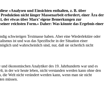
iese «Analysen und Einsichten enthalten, z. B. über
 Produktion nicht länger Massenarbeit erfordert, einer Ära der
ext, der etwas über Marx’ eigene Bemerkungen zur
 seiner reichsten Form.» Daher: Was könnte das Ergebnis einer
undig schwierigen Textmasse haben. Aber eine Wiederlektüre oder
ismus ist und was das Spezifische in der Situation einer
glich und wahrscheinlich sind, nur, daß sie sicherlich nicht
öpfe und ökonomischen Analytiker des 19. Jahrhunderts war und es
elt, in der wir heute leben, nicht verstanden werden kann ohne den
eb, die Welt nicht verändert werden kann, wenn man sie nicht
eten müssen.