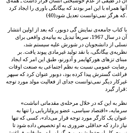
آن در طیفی از عدم خوشبختی انسان قرار داشت ـ همه‌ی
آنها همراه با این امر بودند که بیگانگی باوری را ایجاد کرد
که هرگز نمی‌توانست تعدیل شود(40).
با کتاب جامعه‌ی نمایش گی دوبور، که بعد از اولین انتشار
آن در سال 1967، سریعاً تبدیل به بیانیه‌ی واقعی برای
نسلی از دانشجویان در شورش علیه سیستم شد،
نظریه‌ی بیگانگی، با نقد تولید غیرمادی پیوند یافت. بر
مبنای تزهای هورکهایمر و آدورنو، طبق این امر که ایجاد
رضایت عمومی نسبت به نظم اجتماعی به صنعت اوقات
فراغت گسترش پیدا کرده بود، دوبور عنوان کرد که سپهر
غیرکار دیگر نمی‌توانست جدای از فعالیت مولد مورد توجه
قرار گیرد:
«نظر به این که در خلال مرحله‌ی مقدماتی انباشت
سرمایه، «اقتصاد سیاسی، عضو پرولتاریایی را تنها به
عنوان یک کارگر مورد توجه قرار می‌داد»، کسی که تنها
نیاز دارد که حداقلی ضروری به او تخصیص داده شود تا
نیروی کار او حفظ شود، و هرگز او را در «اوقات فراغتش