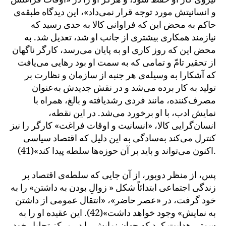
و انسانیتش مورد توجه قرار نمی‌داد»، این دیدگاه طبقه‌ی
حاکم به محض این که فراوانی کالا به حدی رسید که
نیازمند همکاری بیشتری از جانب او شد، تعدیل شد. به
محض این که روز کاری او به پایان می‌رسد، کارگر ناگهان
از تحقیر تامّ و تمامی که به سمت او بود رهایی می‌یافت
که آشکارا به وسیله‌ی هر جنبه از سازمان و نظارت بر
تولید به کار برده می‌شد و در نقش جدیدش به‌عنوان
مصرف‌کننده، مانند فردی رشدیافته و بالغ، همراه با
نمایش ادب، با او برخورد می‌شد. در این نقطه،
انسان‌گرایی کالا، «انسانیت و اوقات فراغت» کارگر را نیز
کنترل می‌کند به‌سادگی به این دلیل که اقتصاد سیاسی
اکنون می‌تواند و باید بر آن حوزه‌ها سلطه پیدا کند»(41).
پس، از منظر دوبور، از آن جایی که سلطه‌ی اقتصاد بر
زندگی اجتماعی ابتدائاً شکل « زوالِ بودن به داشتن» را به
خود گرفت، در «عصر حاضر»، «انتقال عمومی از داشتن
به نمایش» وجود خواهد داشت»(42). این عقیده او را به
سمتی هدایت کرد که جهان نمایش را در مرکز تحلیل خود