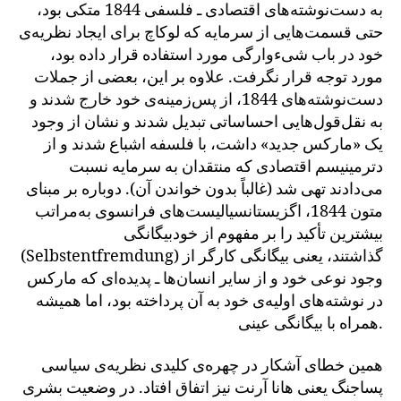
به دست‌نوشته‌های اقتصادی ـ فلسفی 1844 متکی بود،
حتی قسمت‌هایی از سرمایه که لوکاچ برای ایجاد نظریه‌ی
خود در باب شیءوارگی مورد استفاده قرار داده بود،
مورد توجه قرار نگرفت. علاوه بر این، بعضی از جملات
دست‌نوشته‌های 1844، از پس‌زمینه‌ی خود خارج شدند و
به نقل‌قول‌هایی احساساتی تبدیل شدند و نشان از وجود
یک «مارکس جدید» داشت، با فلسفه اشباع شدند و از
دترمینیسم اقتصادی که منتقدان به سرمایه نسبت
می‌دادند تهی شد (غالباً بدون خواندن آن). دوباره بر مبنای
متون 1844، اگزیستانسیالیست‌های فرانسوی به‌مراتب
بیشترین تأکید را بر مفهوم از خودبیگانگی
(Selbstentfremdung) گذاشتند، یعنی بیگانگی کارگر از
وجود نوعی خود و از سایر انسان‌ها ـ پدیده‌ای که مارکس
در نوشته‌های اولیه‌ی خود به آن پرداخته بود، اما همیشه
همراه با بیگانگی عینی.
همین خطای آشکار در چهره‌ی کلیدی نظریه‌ی سیاسی
پساجنگ یعنی هانا آرنت نیز اتفاق افتاد. در وضعیت بشری