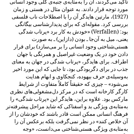
تأکید می‌کردند، آن را به‌مثابه‌ی جنبه‌ی کلی وجود انسانی
مورد توجه قرار دادند. به عنوان مثال در هستی و زمان
(1927)، مارتین هایدگر آن را با اصطلاحات ناب فلسفی
بررسی کرد. مقوله‌ای که برای پدیدارشناسی بیگانگی
خودش به کار برد «پرتاب شدگی» (Verfallen) بود:
یعنی، میل به آن‌جا ـ بودن (دازاین) ـ به صورت
هستی‌شناختی وجود انسانی را بر می‌سازد) برای قرار
دادن خود در یک وضعیت غیراصیل و همرنگی با جهان
اطراف. برای هایدگر، «پرتاب شدگی در جهان به معنای
جذب در برای دگربودگی بود، تا جایی که این مورد اخیر
به‌وسیله‌ی حرف بیهوده، کنجکاوی و ابهام هدایت
می‌شود» – چیزی که حقیقتاً کاملاً متفاوت از شرایط
کارگر کارخانه است که در مرکز دل‌مشغولی‌های نظری
مارکس بود. علاوه براین، هایدگر این «پرتاب شدگی» را
به‌مثابه‌ی ویژگی بد و اسفناکی که شاید مراحل پیشرفته‌تر
فرهنگ انسانی ممکن است قادر باشند که خودشان را از
آن خلاص کنند» در نظر نمی‌گرفت بلکه برعکس آن را
به‌مثابه‌ی ویژگی هستی‌شناختی می‌دانست، «وجه