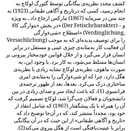
کشف مجدد نظریه‌ی بیگانگی توسط گئورگ لوکاچ به
انجام رسید، کسی که درتاریخ و آگاهی طبقاتی (1923) به
چند متن در سرمایه‌ (1867) مارکس ارجاع داد ـ به ویژه
در بخش «بتوارگی کالا» (Der Fetischcharakter) – و
اصطلاح «شی‌ءوارگی» (Verdinglichung,
Versachlichung) را برای توصیف پدیده‌ای که به موجب
آن فعالیت کار به‌مثابه‌ی چیزی عینی و مستقل در برابر
انسان قرار می‌گیرد و از خلال قوانین خودمختار بیرونی بر
انسان‌ها مسلط می‌شود، به کار برد. با وجود این، به
صورت ماهوی، نظریه‌ی لوکاچ تشابه زیادی با نظریه‌ی
هگل دارد، چرا که او شیءوارگی را به‌مثابه‌ی امری
ساختاری درک می‌کرد. بعدها، بعد از ظهور ترجمه‌ی
فرانسوی (1)، که باعث ایجاد سر و صدای زیادی در بین
دانشجویان و فعالان چپ‌گرا شد، لوکاچ تصمیم گرفت که
آن را همراه با یک پیشگفتار (1967) که شامل انتقاد از
خود بود، مجدداً منتشر کند، که در آن‌جا توضیح داد که
«تاریخ و آگاهی طبقاتی» از این حیث که در آن بیگانگی
برابر با عینیت‌یافتگی است از هگل پیروی می‌کند(2).