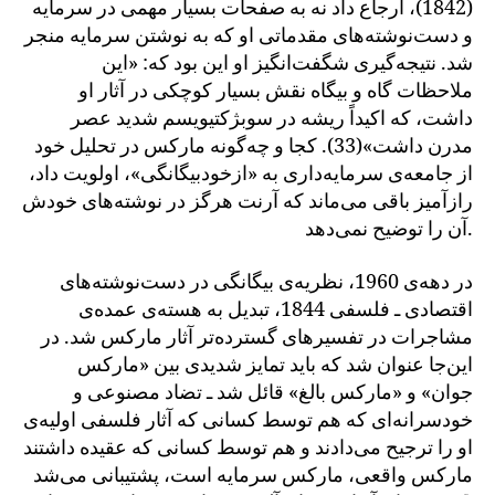
(1842)، ارجاع داد نه به صفحات بسیار مهمی در سرمایه
و دست‌نوشته‌های مقدماتی او که به نوشتن سرمایه منجر
شد. نتیجه‌گیری شگفت‌انگیز او این بود که: «این
ملاحظات گاه و بیگاه نقش بسیار کوچکی در آثار او
داشت، که اکیداً ریشه در سوبژکتیویسم شدید عصر
مدرن داشت»(33). کجا و چه‌گونه مارکس در تحلیل خود
از جامعه‌ی سرمایه‌داری به «ازخودبیگانگی»، اولویت داد،
رازآمیز باقی می‌ماند که آرنت هرگز در نوشته‌های خودش
آن را توضیح نمی‌دهد.
در دهه‌ی 1960، نظریه‌ی بیگانگی در دست‌نوشته‌های
اقتصادی ـ فلسفی 1844، تبدیل به هسته‌ی عمده‌ی
مشاجرات در تفسیرهای گسترده‌تر آثار مارکس شد. در
این‌جا عنوان شد که باید تمایز شدیدی بین «مارکس
جوان» و «مارکس بالغ» قائل شد ـ تضاد مصنوعی و
خودسرانه‌ای که هم توسط کسانی که آثار فلسفی اولیه‌ی
او را ترجیح می‌دادند و هم توسط کسانی که عقیده داشتند
مارکس واقعی، مارکس سرمایه است، پشتیبانی می‌شد