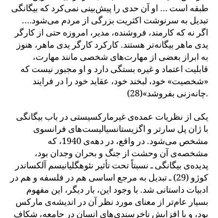
طبقه است … او آن حدی را پیش‌بینی نمی‌کرد که بیگانگی
تبدیل به سرنوشت اکثریت بزرگی از مردم می‌شود….
اگر نه که کارمند، فروشنده، مدیر، امروزه حتی از کارگر
یدی ماهر بیگانه‌تر هستند. کارکرد کارگر یدی ماهر، هنوز
به ابراز بعضی از مهارت‌های شخصی مانند مهارت،
قابلیت اعتماد و غیره بستگی دارد و او مجبور نیست که
«شخصیت» خود، لبخند خود، عقاید خود را در فرایند
چانه‌زنی بفروشد»(28).
یکی از نظریات عمده‌ی غیرمارکسیستی در باب بیگانگی
با ژان پل سارتر و اگزیستانسیالیست‌های فرانسوی
مشخص می‌شود. در واقع، در دهه‌ی 1940، که
مشخصه‌ی آن وحشت از جنگ و بحران وجدان بود،
پدیده‌ی بیگانگی ـ نسبتاً تحت تأثیر نئوهگلیانیسم آلکساندر
کوژو (29) ـ تبدیل به مرجع اساسی هم در فلسفه و هم در
ادبیات داستانی شد. با وجود این، بار دیگر، این مفهوم
بسیار عام‌تر از معنای مورد نظر آن در اندیشه‌ی مارکس
بود، و با افزایش ناخرسندی‌های انسان در جامعه، شکاف