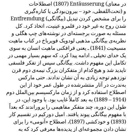
(1807) اصطلاحات Entäusserung (در معنای
تحت‌اللفظی، خود – بیرون‌بودگی یا کناره‌گیری) و
Entfremdung (بیگانگی) را برای مشخص کردن تبدیل
شدن روح به غیر خود در قلمرو عینیت، اتخاذ کرد. کل
مسئله به صورت برجسته‌ای در نوشته‌های چپ هگلی و
نظریه‌ی بیگانگی مذهبی لودویک فویرباخ در کتاب ماهیت
مسیحیت (1841) ـ یعنی فرافکنی ماهیت انسان به سوی
یک خدای تخیلی ـ ادامه پیدا کرد، که سهم بسیار مهمی در
تکامل این مفهوم داشت. بیگانگی سپس از تفکر فلسفی
ناپدید شد و هیچ‌کدام از متفکران بزرگ نیمه‌ی دوم قرن
نوزدهم توجه زیادی به آن نشان ندادند. حتی مارکس
به‌ندرت در آثار منتشرشده در طول عمر خود از این
اصطلاح استفاده کرد و از زمان مارکسیسم بین‌الملل دوم
(1914 – 1889) به بعد کاملاً غایب بود. با وجود این، در
طول این دوره، چند متفکر مفاهیمی را پروراندند که بعداً
با مفهوم بیگانگی پیوند یافتند. امیل دورکیم در تقسیم کار
(1893) و خودکشی (1897)، اصطلاح «آنومی» را برای
نشان دادن مجموعه‌ای از پدیده‌ها معرفی کرد که به