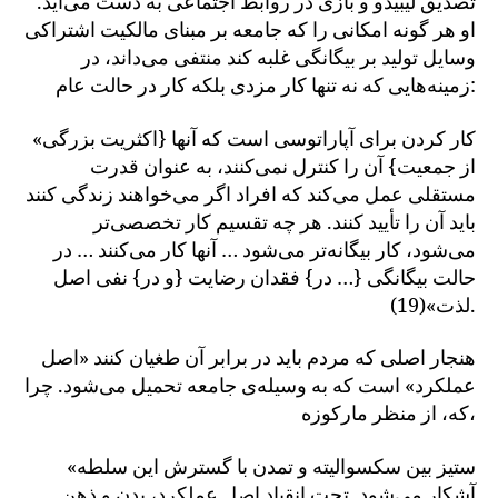
تصدیق لیبیدو و بازی در روابط اجتماعی به دست می‌آید.
او هر گونه امکانی را که جامعه بر مبنای مالکیت اشتراکی
وسایل تولید بر بیگانگی غلبه کند منتفی می‌داند، در
زمینه‌هایی که نه تنها کار مزدی بلکه کار در حالت عام:
«کار کردن برای آپاراتوسی است که آنها {اکثریت بزرگی
از جمعیت} آن را کنترل نمی‌کنند، به عنوان قدرت
مستقلی عمل می‌کند که افراد اگر می‌خواهند زندگی کنند
باید آن را تأیید کنند. هر چه تقسیم کار تخصصی‌تر
می‌شود، کار بیگانه‌تر می‌شود … آنها کار می‌کنند … در
حالت بیگانگی {… در} فقدان رضایت {و در} نفی اصل
لذت»(19).
هنجار اصلی که مردم باید در برابر آن طغیان کنند «اصل
عملکرد» است که به وسیله‌ی جامعه تحمیل می‌شود. چرا
که، از منظر مارکوزه،
«ستیز بین سکسوالیته و تمدن با گسترش این سلطه
آشکار می‌شود. تحت انقیاد اصل عملکرد، بدن و ذهن