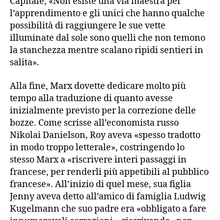
Capitale, «Non esiste una via maestra per
l’apprendimento e gli unici che hanno qualche
possibilità di raggiungere le sue vette
illuminate dal sole sono quelli che non temono
la stanchezza mentre scalano ripidi sentieri in
salita».
Alla fine, Marx dovette dedicare molto più
tempo alla traduzione di quanto avesse
inizialmente previsto per la correzione delle
bozze. Come scrisse all’economista russo
Nikolai Danielson, Roy aveva «spesso tradotto
in modo troppo letterale», costringendo lo
stesso Marx a «riscrivere interi passaggi in
francese, per renderli più appetibili al pubblico
francese». All’inizio di quel mese, sua figlia
Jenny aveva detto all’amico di famiglia Ludwig
Kugelmann che suo padre era «obbligato a fare