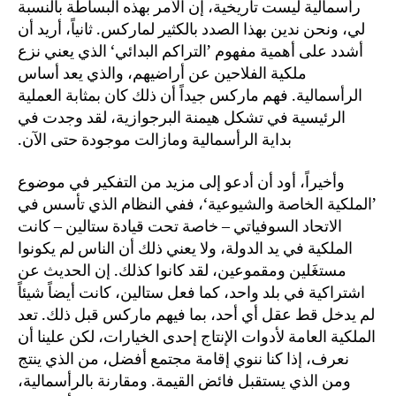
رأسمالية ليست تاريخية، إن الأمر بهذه البساطة بالنسبة
لي، ونحن ندين بهذا الصدد بالكثير لماركس. ثانياً، أريد أن
أشدد على أهمية مفهوم ’التراكم البدائي‘ الذي يعني نزع
ملكية الفلاحين عن أراضيهم، والذي يعد أساس
الرأسمالية. فهم ماركس جيداً أن ذلك كان بمثابة العملية
الرئيسية في تشكل هيمنة البرجوازية، لقد وجدت في
بداية الرأسمالية ومازالت موجودة حتى الآن.
وأخيراً، أود أن أدعو إلى مزيد من التفكير في موضوع
’الملكية الخاصة والشيوعية‘، ففي النظام الذي تأسس في
الاتحاد السوفياتي – خاصة تحت قيادة ستالين – كانت
الملكية في يد الدولة، ولا يعني ذلك أن الناس لم يكونوا
مستغَلين ومقموعين، لقد كانوا كذلك. إن الحديث عن
اشتراكية في بلد واحد، كما فعل ستالين، كانت أيضاً شيئاً
لم يدخل قط عقل أي أحد، بما فيهم ماركس قبل ذلك. تعد
الملكية العامة لأدوات الإنتاج إحدى الخيارات، لكن علينا أن
نعرف، إذا كنا ننوي إقامة مجتمع أفضل، من الذي ينتج
ومن الذي يستقبل فائض القيمة. ومقارنة بالرأسمالية،