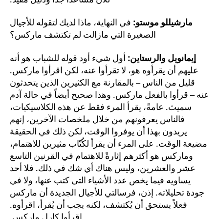
مارشيللو موستو:
في النهاية، ماذا لديك لتقوله للأجيال
الصغيرة التي مازالت لم تكتشف ماركس؟
إيمانويل والرستاين:
أول شيء أود قوله للشباب هو أنه
عليهم أن يقرأوه هو، لا تقرأوا عنه، لكن اقرأوا ماركس.
قليل من الناس – بالمقارنة مع الكثيرين الذين يتحدثون
عنه – قرأوا بالفعل ماركس. وهذا صحيح أيضاً في حالة آدم
سميث. عامةً، يقرأ المرء فقط عن هذه الكلاسيكيات،
فالناس يعرفونهم من خلال ملخصات الآخرين، إنهم
يريدون بهذا أن يوفروا الوقت، لكن ذلك في الحقيقة
مضيعة الوقت. على المرء أن يقرأ لكُتّاب مثيرين للاهتمام،
وماركس هو أكثرهم إثارةً للاهتمام في القرنين التاسع
عشر والعشرين، وليس هناك أي شك في ذلك. فلا أحد
يساويه فيما يخص عدد الأشياء التي كتب عنها، ولا في
جودة تحليلاته. إذن، فرسالتي للأجيال الجديدة أن ماركس
فعلاً يستحق أن يُكتشف، لكنه يجب أن يُقرأ، اقرأوه.
اقرأوا كارل ماركس.