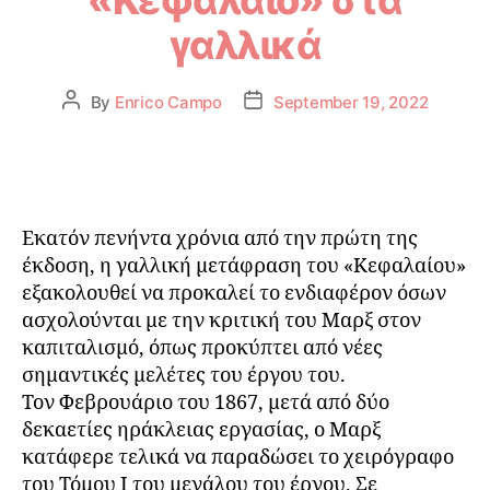
«Κεφάλαιο» στα
γαλλικά
By
Enrico Campo
September 19, 2022
Εκατόν πενήντα χρόνια από την πρώτη της
έκδοση, η γαλλική μετάφραση του «Κεφαλαίου»
εξακολουθεί να προκαλεί το ενδιαφέρον όσων
ασχολούνται με την κριτική του Μαρξ στον
καπιταλισμό, όπως προκύπτει από νέες
σημαντικές μελέτες του έργου του.
Τον Φεβρουάριο του 1867, μετά από δύο
δεκαετίες ηράκλειας εργασίας, ο Μαρξ
κατάφερε τελικά να παραδώσει το χειρόγραφο
του Τόμου Ι του μεγάλου του έργου. Σε