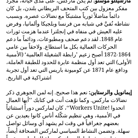
مارشيللو موستو:
لم يكن ماركس، على مدى حياته، مجرد
مفكر معزول بين كتب المتحف البريطاني بلندن، بل كان
دائماً مناضلاً ثورياً مشتبكاً مع نضالات عصره. وبسبب
نشاطه نُفيَّ في شبابه من فرنسا وبلجيكا وألمانيا، وفرض
عليه العيش في منفاه في إنجلترا عندما هزمت ثورات
عام 1848. لقد دعم صحف ومطبوعات، ودائماً ما دعم
الحركات العمالية بكل ما استطاع. ولاحقاً بين عامي
1864-1872 أصبح زعيم ’رابطة الشغيلة العالمية‘ (الأممية
الأولى) التي تعد أول منظمة عابرة للحدود للطبقة العاملة،
ودافع عام 1871 عن كوميونة باريس التي تعد أول تجربة
اشتراكية في التاريخ.
إيمانويل والرستاين:
نعم هذا صحيح. إنه لمن الجوهري ذكر
نضالات ماركس. وكما نوّهت أنت في كتابك ’’أيها العمال
اتحدوا !Workers Unite‘‘، كان لماركس دوراً استثنائياً
في الأممية، وهي تنظيم شكّله أناس كانوا بعيدين عن
بعضهم جغرافياً في وقت لم يشهد أي وسائل تواصل
سهلة. وتضمن النشاط السياسي لماركس الصحافة أيضاً،