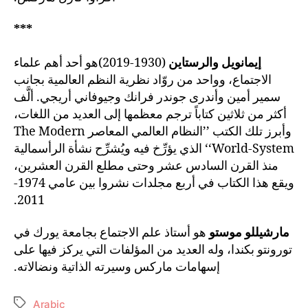
***
إيمانويل والرستاين
(1930-2019)هو أحد أهم علماء
الاجتماع، وواحد من روّاد نظرية النظم العالمية بجانب
سمير أمين وأندرى جوندر فرانك وجيوفاني أريجي. ألَّف
أكثر من ثلاثين كتاباً ترجم معظمها إلى العديد من اللغات،
وأبرز تلك الكتب ’’النظام العالمي المعاصر The Modern
World-System‘‘ الذي يؤرِّخ فيه ويُشرِّح نشأة الرأسمالية
منذ القرن السادس عشر وحتى مطلع القرن العشرين،
ويقع هذا الكتاب في أربع مجلدات نشروا بين عامي 1974-
2011.
مارشيللو موستو
هو أستاذ علم الاجتماع بجامعة يورك في
تورونتو بكندا، وله العديد من المؤلفات التي يركز فيها على
إسهامات ماركس وسيرته الذاتية ونضالاته.
Arabic