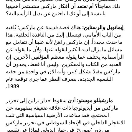
ذلك مفاجئاً؟ أم تعتقد أن أفكار ماركس ستستمر أهميتها
بالنسبة إلى أولئك الباحثين عن بديل للرأسمالية؟
إيمانويل والرستاين:
هناك قصة قديمة عن ماركس؛ تُلقيه
من الباب الأمامي، فيتسلل إليك من النافذة الخلفية. هذا
ما حدث مجدداً. إن ماركس راهنٌ لأنه علينا أن نتعامل مع
مسائل ما يزال لديه الكثير ليقوله عنها، ولأن ما يقوله عن
الرأسمالية يختلف عما يقوله معظم المؤلفين الآخرين. إن
العديد من الكتاب والمفكرين، وليس أنا فقط، يجدون أن
ماركس مفيدٌ بشكل كبير، وأنه الآن في واحدة من حقبه
الشعبية الجديدة، بصرف النظر عما جرى توقعه عام
1989.
مارشيللو موستو:
أدى سقوط جدار برلين إلى تحرير
ماركس من أيديولوجيا ذات علاقة ضعيفة بمفهومه عن
المجتمع، فقد ساعدت الأرضية السياسية التي تلت
الانفجار الداخلي في الإتحاد السوفياتي في تحرير ماركس
من دورٍ ’صوريّ‘ في جهاز الدولة. فماذا عن تفسير