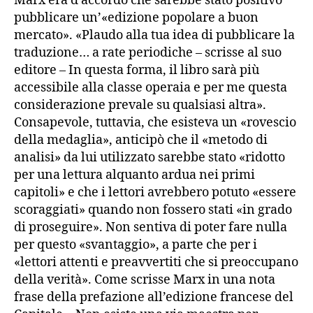
Marx era d’accordo che sarebbe stato positivo
pubblicare un’«edizione popolare a buon
mercato». «Plaudo alla tua idea di pubblicare la
traduzione… a rate periodiche – scrisse al suo
editore – In questa forma, il libro sarà più
accessibile alla classe operaia e per me questa
considerazione prevale su qualsiasi altra».
Consapevole, tuttavia, che esisteva un «rovescio
della medaglia», anticipò che il «metodo di
analisi» da lui utilizzato sarebbe stato «ridotto
per una lettura alquanto ardua nei primi
capitoli» e che i lettori avrebbero potuto «essere
scoraggiati» quando non fossero stati «in grado
di proseguire». Non sentiva di poter fare nulla
per questo «svantaggio», a parte che per i
«lettori attenti e preavvertiti che si preoccupano
della verità». Come scrisse Marx in una nota
frase della prefazione all’edizione francese del