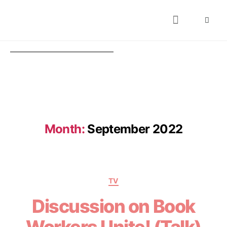
About
Books
Publications
Journalism
Research
Talks
Media
Teaching
Month:
September 2022
TV
Discussion on Book
Workers Unite! (Talk)