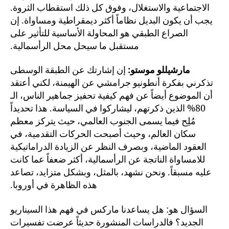
الاجتماعية والاستغلال، وفوق كل ذلك استقطاب الثروة.
يجب أن يكون البديل نظاماً أكثر ديمقراطية ومساواة. إن
الصراع الطبقي هو المحاولة الأساسية للتأثير على
مستقبل ما سيحل محل الرأسمالية.
مارشيللو موستو:
إن إشارتك عن الطبقة الوسطى
تذكرني بفكرة أنطونيو جرامشي عن الهيمنة، لكني أعتقد
أن الموضوع أيضاً عن فهم كيفية تحفيز جماهير الناس، الـ
80% الذين ذكرتهم، ليشاركوا في السياسة. هذا تحديداً
مُلِح فيما يسمى الجنوب العالمي، حيث يتركز معظم
سكان العالم، وحيث أصبحت الحركات التقدمية، في
العقود الماضية، وبصرف النظر عن الزيادة الدراماتيكية
للامساواة الناتجة عن الرأسمالية، أكثر ضعفاً عما كانت
عليه مسبقاً. ونحن نشهد، بالمثل، وبشكل متزايد، تصاعد
هذه الظاهرة في أوروبا.
السؤال هو: هل يساعدنا ماركس في فهم هذا السيناريو
الجديد؟ فالدراسات المنشورة حديثاً عرضت تفسيرات