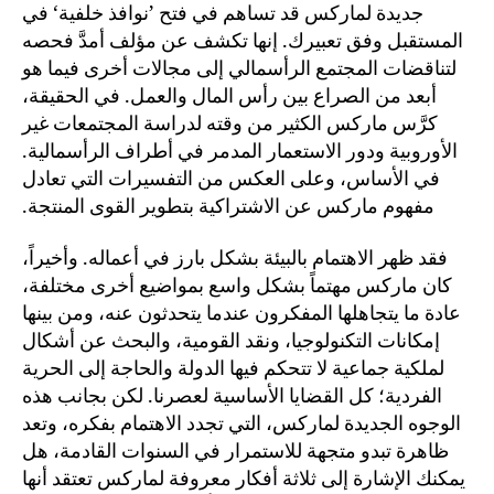
جديدة لماركس قد تساهم في فتح ’نوافذ خلفية‘ في
المستقبل وفق تعبيرك. إنها تكشف عن مؤلف أمدَّ فحصه
لتناقضات المجتمع الرأسمالي إلى مجالات أخرى فيما هو
أبعد من الصراع بين رأس المال والعمل. في الحقيقة،
كرَّس ماركس الكثير من وقته لدراسة المجتمعات غير
الأوروبية ودور الاستعمار المدمر في أطراف الرأسمالية.
في الأساس، وعلى العكس من التفسيرات التي تعادل
مفهوم ماركس عن الاشتراكية بتطوير القوى المنتجة.
فقد ظهر الاهتمام بالبيئة بشكل بارز في أعماله. وأخيراً،
كان ماركس مهتماً بشكل واسع بمواضيع أخرى مختلفة،
عادة ما يتجاهلها المفكرون عندما يتحدثون عنه، ومن بينها
إمكانات التكنولوجيا، ونقد القومية، والبحث عن أشكال
لملكية جماعية لا تتحكم فيها الدولة والحاجة إلى الحرية
الفردية؛ كل القضايا الأساسية لعصرنا. لكن بجانب هذه
الوجوه الجديدة لماركس، التي تجدد الاهتمام بفكره، وتعد
ظاهرة تبدو متجهة للاستمرار في السنوات القادمة، هل
يمكنك الإشارة إلى ثلاثة أفكار معروفة لماركس تعتقد أنها