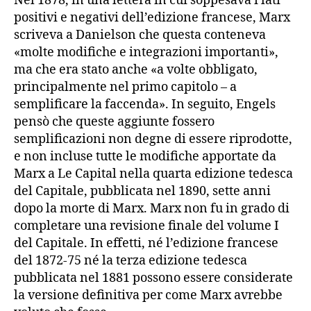
Nel 1878, in una lettera in cui soppesava i lati
positivi e negativi dell’edizione francese, Marx
scriveva a Danielson che questa conteneva
«molte modifiche e integrazioni importanti»,
ma che era stato anche «a volte obbligato,
principalmente nel primo capitolo – a
semplificare la faccenda». In seguito, Engels
pensò che queste aggiunte fossero
semplificazioni non degne di essere riprodotte,
e non incluse tutte le modifiche apportate da
Marx a Le Capital nella quarta edizione tedesca
del Capitale, pubblicata nel 1890, sette anni
dopo la morte di Marx. Marx non fu in grado di
completare una revisione finale del volume I
del Capitale. In effetti, né l’edizione francese
del 1872-75 né la terza edizione tedesca
pubblicata nel 1881 possono essere considerate
la versione definitiva per come Marx avrebbe