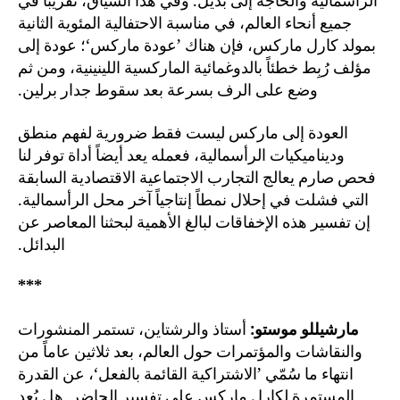
الرأسمالية والحاجة إلى بديل. وفي هذا السياق، تقريباً في
جميع أنحاء العالم، في مناسبة الاحتفالية المئوية الثانية
بمولد كارل ماركس، فإن هناك ’عودة ماركس‘؛ عودة إلى
مؤلف رُبِط خطئاً بالدوغمائية الماركسية اللينينية، ومن ثم
وضع على الرف بسرعة بعد سقوط جدار برلين.
العودة إلى ماركس ليست فقط ضرورية لفهم منطق
وديناميكيات الرأسمالية، فعمله يعد أيضاً أداة توفر لنا
فحص صارم يعالج التجارب الاجتماعية الاقتصادية السابقة
التي فشلت في إحلال نمطاً إنتاجياً آخر محل الرأسمالية.
إن تفسير هذه الإخفاقات لبالغ الأهمية لبحثنا المعاصر عن
البدائل.
***
مارشيللو موستو:
أستاذ والرشتاين، تستمر المنشورات
والنقاشات والمؤتمرات حول العالم، بعد ثلاثين عاماً من
انتهاء ما سُمّي ’الاشتراكية القائمة بالفعل‘، عن القدرة
المستمرة لكارل ماركس على تفسير الحاضر. هل يُعد