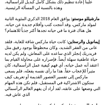
علينا إعادة تنظيم ذلك بشكل كامل كبديل للرأسمالية،
وهذه بالنسبة لي المسألة الرئيسية.
مارشيللو موستو:
يوافق العام 2018 الذكري المئوية الثانية
لمولد ماركس، وقد أنتجت كتب وأفلام جديدة عن حياته.
هل هناك فترة ما في حياته تجدها أكثر جذباً للاهتمام؟
إيمانويل والرستاين:
كانت حياة ماركس شاقة للغاية، فلقد
عانى من الفقر الشديد، وكان محظوظاً بوجود رفيق مثل
فريدريك إنجلز الذي ساعده على المعاش، ولم يكن لديه
حياة عاطفية سهلة أيضاً. فإصراره على محاولة القيام بما
اعتقد أنه عمل حياته، أي فهم كيفية عمل الرأسمالية، كان
مثيراً للإعجاب حقاً. هذا ما رأى نفسه يفعله، فلم يسعى
ماركس إلى تفسير العصور القديمة أو تعريف كيف
ستكون الاشتراكية في المستقبل، فلم تكن هذه المهام
التي وضعها على عاتقه، لقد أراد أن يفهم العالم الرأسمالي
الذي عاش فيه.