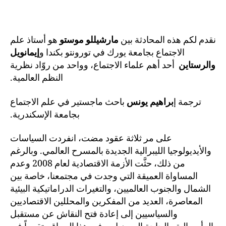
نقدم لكم هذه المحادثة بين
مارشيللو موستو
هو أستاذ علم
الاجتماع بجامعة يورك في تورونتو بكندا و
إيمانويل
والرستاين
أحد أهم علماء الاجتماع، وواحد من روّاد نظرية
النظم العالمية.
ترجمة إ
براهيم يونس
باحث ماجستير في علم الاجتماع
بجامعة الإسكندرية.
على مر ثلاثة عقود مضت، انفردت السياسات
والأيديولوجيا الليبرالية الجديدة بالمسرح العالمي. وبالرغم
من ذلك، حثَّت الأزمة الاقتصادية لعام 2008 وعدم
المساواة العميقة التي وجدت في مجتمعنا، خاصة بين
الشمال والجنوب العالميين، والتغيرات الدراماتيكية البيئية
المعاصرة، العديد من المفكرين والمحللين الاقتصاديين
والسياسيين إلى إعادة فتح النقاش عن مستقبل