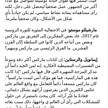
حيث استمر فيها طوال حياته كوسيلة للتواصل مع عدداً
أكبر من الجمهور. عمل صحفياً ليحصل على دخل، لكنه
رأى مساهماته بمثابة نشاط سياسي. لم يكن حيادياً بأي
شكل من الأشكال، وكان صحفياً ملتزماً.
مارشيللو موستو:
في الاحتفالية المئوية للثورة الروسية
عام 2017، عاد بعض المفكرين إلى التفريق بين ماركس
وبعض من أتباعه الذين كانوا في السلطة إبّان القرن
العشرين. ما الفرق الرئيسي بين ماركس وبينهم؟
إيمانويل والرستاين:
إن كتابات ماركس أكثر دقة وتنوعاً
من التفسيرات التبسيطية لأفكاره. إنه لمن الجيد دائماً أن
نتذكر المزحة الشهيرة التي قال فيها ماركس “إذا كانت
هذه هي الماركسية، فما هو مؤكد أنني لست ماركسياً”.
كان ماركس مستعداً دائماً للتعامل مع واقع العالم على
عكس الكثيرين الذين يفرضون آرائهم بشكل دغمائي،
فعادةً ما غيَّر آرائه. كان يبحث باستمرار عن حلول
للمشكلات التي رأى أن العالم ي واجهها، ذلك سبب بقائه
للآن مُساعداً جداً ودليلٌ مفيد.