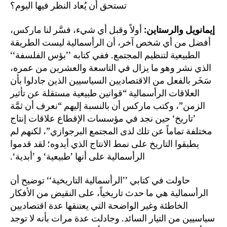
تستحق أن يُعاد النظر فيها اليوم؟
إيمانويل والرستاين:
أولاً وقبل أي شيء، فسَّر لنا ماركس،
أفضل من أي شخص آخر، أن الرأسمالية ليست الطريقة
الطبيعية لتنظيم المجتمع. ففي كتابه ’’بؤس الفلسفة‘‘
الذي نشر وهو ما يزال في التاسعة والعشرين من عمره،
سَخَر بالفعل من الاقتصاديين السياسيين الذين جادلوا بأن
العلاقات الرأسمالية “قوانين طبيعية مستقلة عن تأثير
الزمن”، وكتب ماركس أن بالنسبة إليهم “نعرف أن ثمَّة
’تاريخ‘ حين نجد في مؤسسات الإقطاع علاقات إنتاج
مختلفة تماماً عن تلك لدى المجتمع البرجوازي”، لكنهم لم
يطبقوا التاريخ على نمط الانتاج الذي أيدوه؛ لقد قدموا
الرأسمالية على أنها ’طبيعية‘ و ’أبدية‘.
حاولت في كتابي ’’الرأسمالية التاريخية‘‘ توضيح أن
الرأسمالية هي ما حدث تاريخياً، على النقيض من الأفكار
الخاطئة وغير الواضحة التي يعتنقها عدة اقتصاديين
سياسيين من التيار السائد. وجادلت عدة مرات بأنه لا توجد