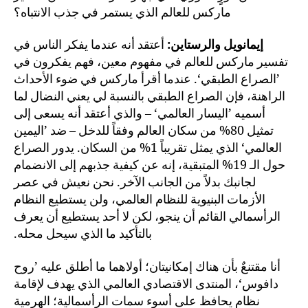
ماركس للعالم الذي يستمر في جذب الانتباه؟
إيمانويل والرستاين:
أعتقد أنه عندما يفكر الناس في
تفسير ماركس للعالم في مفهوم معين، فهم يفكرون في
’الصراع الطبقي‘. عندما أقرأ ماركس في ضوء الأحداث
الراهنة، فإن الصراع الطبقي بالنسبة لي يعني النضال لما
أسميه ’اليسار العالمي‘ – والذي أعتقد أنه يسعى إلى
تمثيل 80% من سكان العالم وفقاً للدخل – ضد ’اليمين
العالمي‘ الذي يمثل تقريباً 1% من السكان. يدور الصراع
حول الـ 19% المتبقية، إنه عن كيفية جذبهم إلى الانضمام
لجانبك بدلاً من الجانب الآخر. نحن نعيش في عصر
الأزمات البنيوية للنظام العالمي، ولن يستطيع النظام
الرأسمالي القائم أن ينجو، لكن لا أحد يستطيع أن يعرف
بالتأكيد ما الذي سيحل محله.
أنا مقتنعٌ بأن هناك إمكانيتان؛ أولاهما ما أطلق عليه ’روح
دافوس‘، المنتدى الاقتصادي العالمي الذي يهدف لإقامة
نظام يحافظ على أسوء سمات الرأسمالية؛ الهرمية