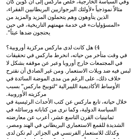
وفي السياسة الخارجية، خلص ماركس إلى أن كوين كان
مثالاً نموذجياً «لأولئك البرجوازيين البريطانيين الفقراء،
الذين يتأوهون وهم يتحملون المزيد والمزيد من
«المسؤوليات» في خدمة مهمتهم التاريخية، في حين
يحتجون ضدها عبثاً”.
4) هل كانت لدى ماركس مركزية أوروبية؟
في وقت متأخر من حياته، انخرط ماركس في تحقيقات
في المجتمعات خارج أوروبا وعبر عن موقفه بشكل لا
لبس فيه ضد ويلات الاستعمار. ومن غير الصادق أن نقترح
خلاف ذلك، على الرغم من مدى الموضة السائدة في
الأوساط الأكاديمية الليبرالية “لتوبيخ ماركس” بسبب
مركزيته الأوروبية.
خلال حياته، تابع ماركس عن كثب الأحداث الرئيسية في
السياسة الدولية، وكما نرى من كتاباته ورسائله في
ثمانينيات القرن التاسع عشر، أعرب عن معارضته
الشديدة للقمع الاستعماري البريطاني في الهند ومصر،
وكذلك للاستعمار الفرنسي في الجزائر. لم تكن لدى