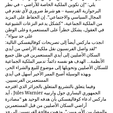
يلي: “إن تكوين الملكية الخاصة للأراضي – في نظر
البرجوازية الفرنسية – هو شرط ضروري لأي تقدم في
المجال السياسي والاجتماعي”. إن الحفاظ على المزيد
من الملكية الجماعية، “كشكل يدعم النزعات الشيوعية
في العقول، يشكل خطراً على المستعمرة وعلى الوطن
على حد سواء”.
انجذب ماركس أيضاً إلى تصريحات كوفاليفسكي التالية:
“لقد واصل الفرنسيون نقل ملكية الأراضي من أيدي
السكان الأصليين إلى أيدي المستعمرين في ظل جميع
الأنظمة… الهدف هو نفسه دائماً: تدمير الملكية الجماعية
للسكان الأصليين وتحويلها إلى موضوع للبيع والشراء الحر،
وبهذه الوسيلة أصبح الممر الأخير أسهل في أيدي
المستعمرين الفرنسيين.
وفيما يتعلق بالتشريع المتعلق بالجزائر الذي اقترحه
الجمهوري اليساري جول وارنييه Jules Warnier ، أيد
ماركس ادعاء كوفاليفسكي بأن هدفه الوحيد هو “مصادرة
أراضي السكان الأصليين من قبل المستعمرين
والمضاربين الأوروبيين”. وذهبت وقاحة الفرنسيين إلى حد