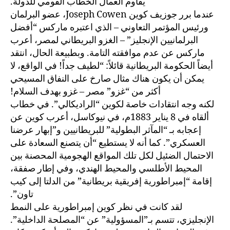
يقاوم العمال الخطاب القومي للدولة.
عندما برر جوزيف كوين Joseph Cowen، عضو البرلمان
ورئيس المؤتمر التعاوني – الذي اعتبره ماركس “أفضل
البرلمانيين الإنجليز” – الغزو البريطاني لمصر، أعرب
ماركس عن عدم موافقته التامة. وبطبيعة الحال، انتقد
أيضاً الحكومة البريطانية قائلاً: “لطيف جداً! في الواقع، لا
يمكن أن يكون هناك مثال صارخ على النفاق المسيحي
أكثر من “غزو” مصر – غزو بهدف السلام!
لكنه وجه انتقادات خاصة لكوين “الراديكالي”. في خطاب
ألقاه في 8 يناير 1883م، في نيوكاسل، أعرب كوين عن
إعجابه بـ “المآثر البطولية” للبريطانيين و”إبهار عرضنا
العسكري”. كما أنه لا يستطيع “أن يتصنع السعادة على
الاحتمال الضئيل لكل تلك المواقع الهجومية المحصنة بين
المحيط الأطلسي والمحيط الهندي، وفي إطار صفقة،
إقامة “إمبراطورية إفريقية بريطانية” من الدلتا إلى كيب
تاون”.
لقد كانت في نظر كوين إمبراطورية على النمط
الإنجليزي، تتسم بـ”المسؤولية” عن “المصلحة الداخلية”.