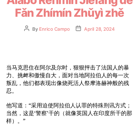
Fǎn Zhímín Zhǔyì zhě
By
Enrico Campo
April 28, 2024
当马克思住在阿尔及尔时，狠狠抨击了法国人的暴
力、挑衅和傲慢自大，面对当地阿拉伯人的每一次
叛乱，他们都表现出像烧死活人祭摩洛赫神般的残
忍。
他写道：“采用迫使阿拉伯人认罪的特殊刑讯方式；
当然，这是‘警察’干的（就像英国人在印度所干的那
样）。”