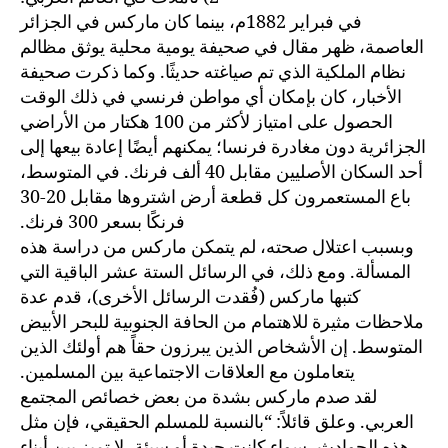
في فبراير 1882م، بينما كان ماركس في الجزائر
العاصمة، ظهر مقال في صحيفة يومية محلية يوثق مظالم
نظام الملكية الذي تم صياغته حديثًا. وكما ذكرت صحيفة
الأخبار، كان بإمكان أي مواطن فرنسي في ذلك الوقت
الحصول على امتياز لأكثر من 100 هكتار من الأراضي
الجزائرية دون مغادرة فرنسا؛ يمكنهم أيضًا إعادة بيعها إلى
أحد السكان الأصليين مقابل 40 ألف فرنك. في المتوسط،
باع المستعمرون كل قطعة أرض اشتروها مقابل 20-30
فرنكًا بسعر 300 فرنك.
وبسبب اعتلال صحته، لم يتمكن ماركس من دراسة هذه
المسألة. ومع ذلك، في الرسائل الستة عشر الباقية التي
كتبها ماركس (فُقدت الرسائل الأخرى)، قدم عدة
ملاحظات مثيرة للاهتمام من الحافة الجنوبية للبحر الأبيض
المتوسط. إن الأشخاص الذين يبرزون حقاً هم أولئك الذين
يتعاملون مع العلاقات الاجتماعية بين المسلمين.
لقد صدم ماركس بشدة من بعض خصائص المجتمع
العربي. وعلق قائلاً: “بالنسبة للمسلم الحقيقي، فإن مثل
هذه الحوادث، سواء كانت جيدة أو سيئة، لا تميز بين أبناء