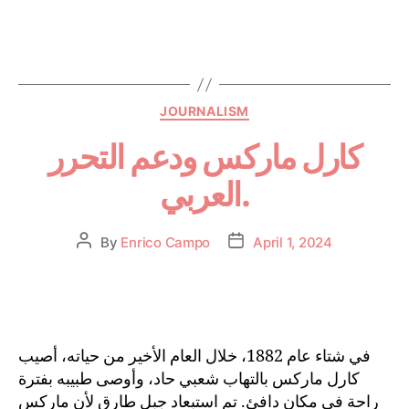
JOURNALISM
كارل ماركس ودعم التحرر
العربي.
By
Enrico Campo
April 1, 2024
في شتاء عام 1882، خلال العام الأخير من حياته، أصيب
كارل ماركس بالتهاب شعبي حاد، وأوصى طبيبه بفترة
راحة في مكان دافئ. تم استبعاد جبل طارق لأن ماركس