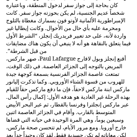
كان بحاجة إلى جواز سفر لدخول المنطقة، وباعتباره
شخصاً عديم الجنسية، لم يكن بحوزته جواز سفر. كانت
الإمبراطورية الألمانية لأوتو فون بسمارك مغطاة بالثلوج
ومحرمة عليه بأي حال من الأحوال. وكانت إيطاليا غير
واردة لأنه، على حد تعبير فريدريك إنجلز، “الشرط الأول
فيما يتعلق بالنقاهة هو أنه لا ينبغي أن يكون هناك مضايقات
من قبل الشرطة”.
أقنع إنجلز وبول لافارج Paul Lafargue، صهر ماركس،
المريض بالتوجه إلى الجزائر العاصمة. في ذلك الوقت،
تمتعت عاصمة الجزائر الفرنسية بسمعة كوجهة جيدة
للهروب من قسوة الشتاء الأوروبي. وكما تذكرت إليانور
ماركس ابنة ماركس لاحقاً، فإن ما دفع ماركس حقاً للقيام
بهذه الرحلة غير العادية هو هدفه الأول: إكمال رأس المال.
عبر ماركس إنجلترا وفرنسا بالقطار، ثم عبر البحر الأبيض
المتوسط بالقارب. وأقام في الجزائر العاصمة اثنين
وسبعين يوماً، وهي المرة الوحيدة في حياته التي قضاها
خارج أوروبا. ومع مرور الأيام، لم تتحسن صحة ماركس،
لكن معاناته لم تكن جسدية فقط. لقد كان وحيداً جداً بعد