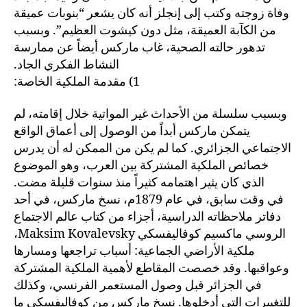
وفاة زوجته وكتب إلى إنجلز أنه كان يشعر “بنوبات عميقة
من الكآبة العميقة، مثل دون كيشوت العظيم”. وبسبب
تدهور حالته الصحية، غاب ماركس أيضاً عن ممارسة
النشاط الفكري الجاد.
1) مقدمة الملكية الخاصة:
وبسبب سلسلة من الأحداث غير المواتية خلال إقامته، لم
يتمكن ماركس أبداً من الوصول إلى أعماق الواقع
الاجتماعي الجزائري. كما لم يكن من الممكن له أن يدرس
خصائص الملكية المشتركة بين العرب، وهو الموضوع
الذي كان يثير اهتمامه كثيراً منذ سنوات قليلة مضت.
في وقت سابق، في عام 1879م، نسخ ماركس، في أحد
دفاتر ملاحظاته الدراسية، أجزاء من كتاب عالم الاجتماع
الروسي ماكسيم كوفاليفسكي Maksim Kovalevsky،
ملكية الأراضي الجماعية: أسباب تراجعها ومسارها
وعواقبها. وقد خصصت المقاطع لأهمية الملكية المشتركة
في الجزائر قبل وصول المستعمر الفرنسي، وكذلك
للتغييرات التي أدخلوها. نسخ ماركس من كوفاليفسكي ما