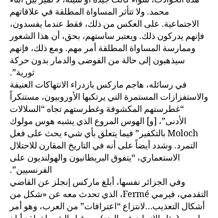
محمد. ولا تتأثر المساواة المطلقة في علاقاتهم
الاجتماعية. على العكس من ذلك، فقط عندما يفسدون،
فإنهم يدركون ذلك. ويعتبر ساستهم، بحق، أن هذا الشعور
وممارسة المساواة المطلقة أمر مهم. ومع ذلك، فإنهم
سيذهبون إلى حالة من الفوضى والدمار بدون حركة
ثورية”.
في رسائله، هاجم ماركس بازدراء الانتهاكات العنيفة
والاستفزازات المستمرة التي يرتكبها الأوروبيون، مستنكراً
“غطرستهم المكشوفة وغطرستهم تجاه “السلالات
الأدنى”، [و] الهوس المروع الذي يشبه هوس مولوك
Moloch بالتكفير” فيما يتعلق بأي شيء يحث على فعل
التمرد. وشدد أيضاً على أنه في التاريخ المقارن للاحتلال
الاستعماري، “يتفوق البريطانيون والهولنديون على
الفرنسيين”.
وفي الجزائر نفسها، أبلغ ماركس إنجلز عن القاضي
التقدمي، فيرمي Fermé، الذي تحدث معه عن «شكل من
أشكال التعذيب…لانتزاع “اعترافات” من العرب، وهو أمر