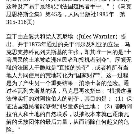
这种财产易于最终转到法国殖民者手中。”（《马克
思恩格斯全集》第45卷，人民出版社1985年，第
315-316页）
至于由左翼共和党人瓦尼埃（Jules Warnier）提
出、并于1873年通过的关于阿尔及利亚的立法，马
克思支持科瓦列夫斯基的主张，即其唯一目的是“土
著居民的土地被欧洲殖民者和投机者剥夺”。厚颜无
耻的法国人干脆就是“直接的掠夺”，或者将所有当
地人共同使用的荒地转化为“国家财产”。这一过程
是为了产生另一个重要结果：消除土著的危险。通
过科瓦列夫斯基的话，马克思再次指出：“根据这项
法律实行的对阿拉伯人的剥夺，其目的是：（1）保
证法国殖民者能够得到尽量多的土地；（2）割断阿
拉伯人和土地的自然联系，以摧毁本来就已逐渐瓦
解的氏族团体的最后力量，从而消除任何起义的危
险。”