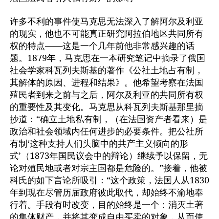
许多不利的事件使马克思无法深入了解阿尔及利亚
的现实，他也不可能真正研究阿拉伯地区共同所有
权的特点——这是一个几年前他非常感兴趣的话
题。1879年，马克思在一本研究笔记中摘录了俄国
社会学家科瓦列夫斯基的著作《公社土地占有制，
其解体的原因、进程和结果》。他希望考察在法国
殖民者到来之前与之后，阿尔及利亚的共同所有权
的重要性及其变化。马克思从科瓦列夫斯基那里摘
抄道：“确立土地私有制，（在法国资产者看来）是
政治和社会领域内任何进步的必要条件。把公社所
有制‘这种支持人们头脑中的共产主义倾向的形
式’（1873年国民议会中的辩论）继续予以保留，无
论对殖民地或者对宗主国都是危险的。”接着，他被
科氏的如下言论所吸引：“这个政策，法国人从1830
年到现在尽管历届政府彼此取代，却始终不渝地奉
行着。手段有时改变，目的始终是一个：消灭土著
的集体财产，并将其变成自由买卖的对象，从而使