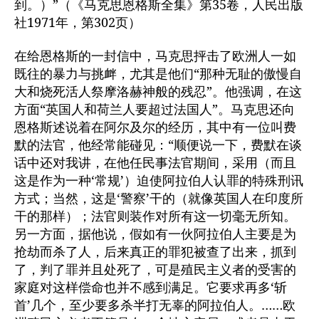
到。）”（《马克思恩格斯全集》第35卷，人民出版
社1971年，第302页）
在给恩格斯的一封信中，马克思抨击了欧洲人一如
既往的暴力与挑衅，尤其是他们“那种无耻的傲慢自
大和烧死活人祭摩洛赫神般的残忍”。他强调，在这
方面“英国人和荷兰人要超过法国人”。马克思还向
恩格斯述说着在阿尔及尔的经历，其中有一位叫费
默的法官，他经常能碰见：“顺便说一下，费默在谈
话中还对我讲，在他任民事法官期间，采用（而且
这是作为一种‘常规’）迫使阿拉伯人认罪的特殊刑讯
方式；当然，这是‘警察’干的（就像英国人在印度所
干的那样）；法官则装作对所有这一切毫无所知。
另一方面，据他说，假如有一伙阿拉伯人主要是为
抢劫而杀了人，后来真正的罪犯被查了出来，抓到
了，判了罪并且处死了，可是殖民主义者的受害的
家庭对这样偿命也并不感到满足。它要求再多‘斩
首’几个，至少要多杀半打无辜的阿拉伯人。……欧