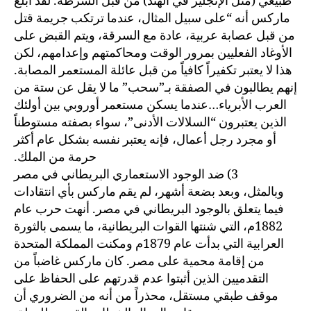
طبيعي (مثل الإنجليز في الهند) من قبل الشرطة. لقد أبلغ
ماركس أنه “على سبيل المثال، عندما ترتكب جريمة قتل
من قبل عصابة عربية، عادة مع السرقة، ويتم القبض على
الأوغاد الفعليين بمرور الوقت ومحاكمتهم وإعدامهم، لكن
هذا لا يعتبر تكفيراً كافياً من قبل عائلة المستعمر المصابة.
إنهم يطالبون في الصفقة بـ”سحب” ما لا يقل عن ستة من
العرب الأبرياء…عندما يسكن مستعمر أوروبي بين أولئك
الذين يعتبرون “السلالات الأدنى”، سواء بصفته مستوطناً
أو مجرد رجل أعمال، فإنه يعتبر نفسه بشكل عام أكثر
حرمة من الملك.
3) ضد الوجود الاستعماري البريطاني في مصر
وبالمثل، وبعد بضعة أشهر، لم يقم ماركس بأي انتقادات
فيما يتعلق بالوجود البريطاني في مصر. أنهت حرب عام
1882م، التي شنتها القوات البريطانية، ما يسمى بالثورة
العرابية التي بدأت عام 1879م ومكنت المملكة المتحدة
من إقامة محمية على مصر. كان ماركس غاضباً من
التقدميين الذين أثبتوا عدم قدرتهم على الحفاظ على
موقف طبقي مستقل، محذراً من أنه من الضروري أن