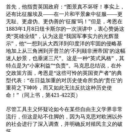
首先，他指责英国政府：“图景真不坏呀！事实上，
还有比征服埃及——在一片和平景象中征服——更
无耻、更虚伪、更伪善的‘征服’吗！”但是，考恩在
1883年1月8日纽卡斯尔的一次演讲中，衷心赞扬这
类“英雄业绩”，认为这是“我国军事实力的光辉显
示”，他“一想到从大西洋到印度洋的牢固的侵略基
地加上从三角洲到开普兰的‘不列颠非洲帝国’的这幅
迷人妙景，也垂涎三尺”。这是一种“英式风格”，其
特点是为“小家利益”“负责”。马克思总结说，在外
交政策方面，考恩是“这些可怜的英国资产者”的典
型代表：“在日益加重的对历史使命所负的‘责任’的
重荷之下呻吟，而又如此无法反抗这种历史使
命！”（同上书，第421-422页）
尽管工具主义怀疑论如今在某些自由主义学界非常
流行，但这是站不住脚的，因为马克思对欧洲以外
的社会进行了深入调查，并明确反对殖民主义的破
坏。