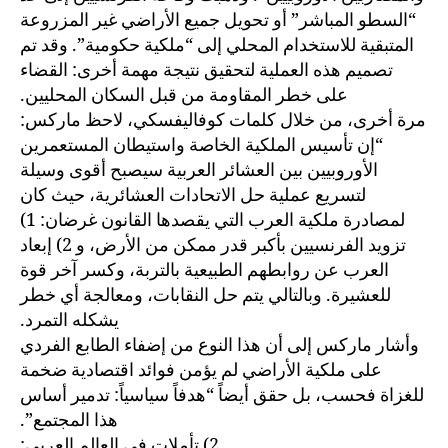
“السطو المباشر” أو تحويل جميع الأراضي غير المزروعة
المتبقية للاستخدام المحلي إلى “ملكية حكومية”. وقد تم
تصميم هذه العملية لتحقيق نتيجة مهمة أخرى: القضاء
على خطر المقاومة من قبل السكان المحليين.
مرة أخرى، من خلال كلمات كوفاليفسكي، لاحظ ماركس:
“إن تأسيس الملكية الخاصة واستيطان المستعمرين
الأوروبيين بين العشائر العربية سيصبح أقوى وسيلة
لتسريع عملية حل الاتحادات العشائرية، حيث كان
لمصادرة ملكية العرب التي يقصدها القانون غرضان: 1)
تزويد الفرنسيين بأكبر قدر ممكن من الأرض، و 2) إبعاد
العرب عن روابطهم الطبيعية بالتربة، وكسر آخر قوة
للعشيرة. وبالتالي يتم حل النقابات، ومعالجة أي خطر
يشكله التمرد.
وأشار ماركس إلى أن هذا النوع من إضفاء الطابع الفردي
على ملكية الأراضي لم يؤمن فوائد اقتصادية ضخمة
للغزاة فحسب، بل حقق أيضاً “هدفاً سياسياً: تدمير أساس
هذا المجتمع”.
2) تأملات في العالم العربي: