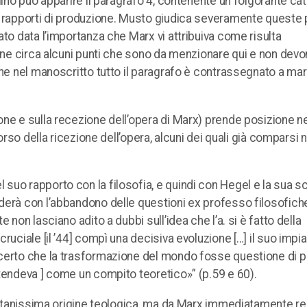
lino può apparire il paragrafo 4, contenente un folgorante cat
e rapporti di produzione. Musto giudica severamente queste 
ato data l’importanza che Marx vi attribuiva come risulta
bene circa alcuni punti che sono da menzionare qui e non dev
che nel manoscritto tutto il paragrafo è contrassegnato a ma
one e sulla recezione dell’opera di Marx) prende posizione n
orso della ricezione dell’opera, alcuni dei quali già comparsi n
uo rapporto con la filosofia, e quindi con Hegel e la sua sc
derà con l’abbandono delle questioni ex professo filosofich
 non lasciano adito a dubbi sull’idea che l’a. si è fatto della
ruciale [il ’44] compì una decisiva evoluzione […] il suo impi
 certo che la trasformazione del mondo fosse questione di p
ntendeva ] come un compito teoretico»” (p.59 e 60).
 lontanissima origine teologica, ma da Marx immediatamente r