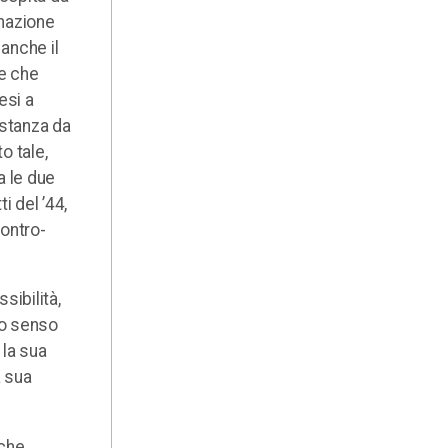
enazione
 anche il
e che
esi a
istanza da
o tale,
a le due
i del ’44,
contro-
sibilità,
to senso
 la sua
a sua
 che