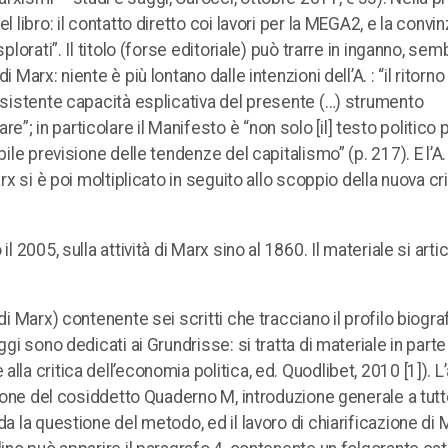
l libro: il contatto diretto coi lavori per la MEGA2, e la convi
plorati”. Il titolo (forse editoriale) può trarre in inganno, sem
Marx: niente è più lontano dalle intenzioni dell’A. : “il ritorno 
ersistente capacità esplicativa del presente (…) strumento
 in particolare il Manifesto è “non solo [il] testo politico p
bile previsione delle tendenze del capitalismo” (p. 217). E l’A
rx si è poi moltiplicato in seguito allo scoppio della nuova cri
 2005, sulla attività di Marx sino al 1860. Il materiale si arti
di Marx) contenente sei scritti che tracciano il profilo biogra
gi sono dedicati ai Grundrisse: si tratta di materiale in parte
lla critica dell’economia politica, ed. Quodlibet, 2010 [1]). L
zione del cosiddetto Quaderno M, introduzione generale a tutto
da la questione del metodo, ed il lavoro di chiarificazione di