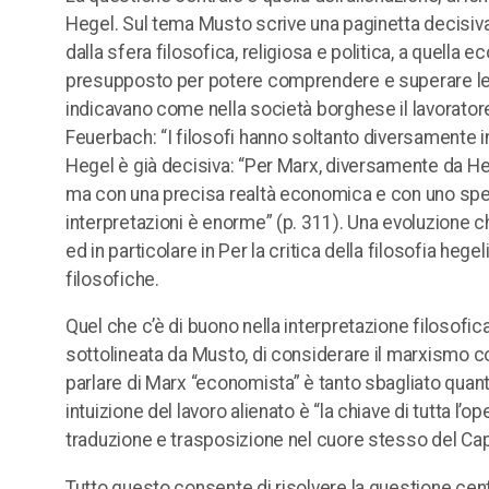
Hegel. Sul tema Musto scrive una paginetta decisiva:
dalla sfera filosofica, religiosa e politica, a quella
presupposto per potere comprendere e superare le p
indicavano come nella società borghese il lavoratore 
Feuerbach: “I filosofi hanno soltanto diversamente in
Hegel è già decisiva: “Per Marx, diversamente da Hege
ma con una precisa realtà economica e con uno specifi
interpretazioni è enorme” (p. 311). Una evoluzione che
ed in particolare in Per la critica della filosofia hege
filosofiche.
Quel che c’è di buono nella interpretazione filosofic
sottolineata da Musto, di considerare il marxismo
parlare di Marx “economista” è tanto sbagliato quanto
intuizione del lavoro alienato è “la chiave di tutta l
traduzione e trasposizione nel cuore stesso del Cap
Tutto questo consente di risolvere la questione centra