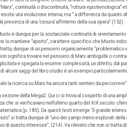
Marx”, continuità o discontinuità, “rottura epistemologica” et
esiste una evoluzione interna, ma “ a differenza da quanto 
a presenza di una ‘cesura’ all’interno della sua opera” (152).
usto è dunque per la sostanziale continuità di orientamento
che lo mantiene “aperto”, carattere specifico che Musto indic
Si tratta, dunque di un pensiero organicamente “problematico 
on significa trovare nel pensiero di Marx ambiguità o contra
plicitata e spegata la enorme complessità, un difetto, dal pu
 di alcuni saggi del libro studio è un esempio particolarmente
uale la ricerca su Marx ha ancora tanti sentieri da percorrere”
a sezione della Mega2. Qui ci si trova al cospetto di una amp
enza che si verificavano nell’ultimo quarto del XIX secolo: chim
 matematica (p. 180). Da questi testi emerge “il grande interes
iuto” si tratta dunque di “uno dei campi meno esplorati della 
ivo di questo interesse”. (214). Va rilevato che non si tratta d