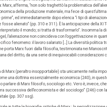
 Marx, afferma, “non solo traghettò la problematica dell’ali
 economica della produzione materiale, ma fece di quest’ultima
rime”, ed immediatamente dopo elenca “i tipi di alienazion
fosse alienato” (pp. 310 e 311). È la anticipazione della XI T
terpretato il mondo; si tratta di trasformarlo”. Insomma la d
l, l’alienazione non coincideva con l’oggettivazione in quant
co fenomeno: il lavoro salariato […] La diversità politica tr
 porta Marx fuori dalla filosofia, testimoniata nei Manoscritt
liana del diritto, da una serie di inequivocabili considerazioni 
a di Marx (peraltro insopportabile) sta unicamente nella impos
 come una dottrina essenzialmente economica (240), in ques
 parlare di Marx filosofo, sociologo etc. Vero è, invece, che
’opera successiva dell’economista e del sociologo” (246) con l
itale (pp. 307 ssg).
le in tutte le biografie critiche di Marx : la periodizzazione