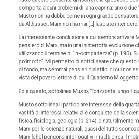
comporta alcuni problemi di lana caprina: uno o due “
Musto non ha dubbi: come in ogni grande pensatore 
da Althusser, Marx non ha mai […] lasciato intendere l
La interessante conclusione a cui sembra arrivare M
pensiero di Marx, ma in una ininterrotta evoluzione 
utilizzando il termine di “in-compiutezza” (p. 190). 
polimorfo”. Mi permetto di sottolineare che questo n
di fondo, ma semmai pensieri dialettici di cui non es
vista del povero lettore di cui il Quaderno M oggetto
Ed è questo, sottolinea Musto, “l’orizzonte lungo il q
Musto sottolinea il particolare interesse della quart
vastità di interessi, relativi alle conquiste della sci
fisica, fisiologia, geologia (p. 214), e naturalmente
Marx per le scienze naturali, quasi del tutto sconosc
Marx [che] pongono interrogativi irrisolti circa il mot