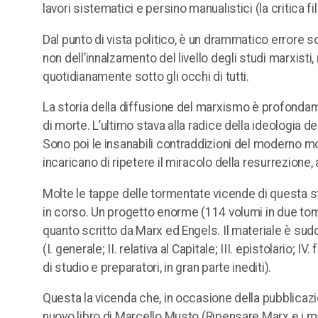
lavori sistematici e persino manualistici (la critica 
Dal punto di vista politico, è un drammatico errore
non dell’innalzamento del livello degli studi marxisti, m
quotidianamente sotto gli occhi di tutti.
La storia della diffusione del marxismo è profondamen
di morte. L’ultimo stava alla radice della ideologia 
Sono poi le insanabili contraddizioni del moderno mo
incaricano di ripetere il miracolo della resurrezione, 
Molte le tappe delle tormentate vicende di questa sto
in corso. Un progetto enorme (114 volumi in due tomi,
quanto scritto da Marx ed Engels. Il materiale è sud
(I. generale; II. relativa al Capitale; III. epistolario; I
di studio e preparatori, in gran parte inediti).
Questa la vicenda che, in occasione della pubblicazi
nuovo libro di Marcello Musto (Ripensare Marx e i m