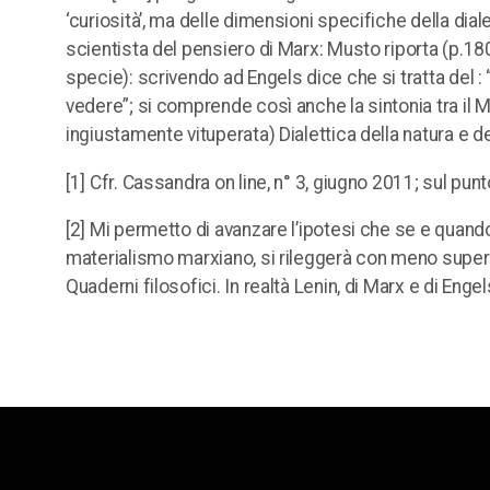
‘curiosità’, ma delle dimensioni specifiche della di
scientista del pensiero di Marx: Musto riporta (p.180) 
specie): scrivendo ad Engels dice che si tratta del :
vedere”; si comprende così anche la sintonia tra il Ma
ingiustamente vituperata) Dialettica della natura e del
[1] Cfr. Cassandra on line, n° 3, giugno 2011; sul pu
[2] Mi permetto di avanzare l’ipotesi che se e quando
materialismo marxiano, si rileggerà con meno superf
Quaderni filosofici. In realtà Lenin, di Marx e di Engels