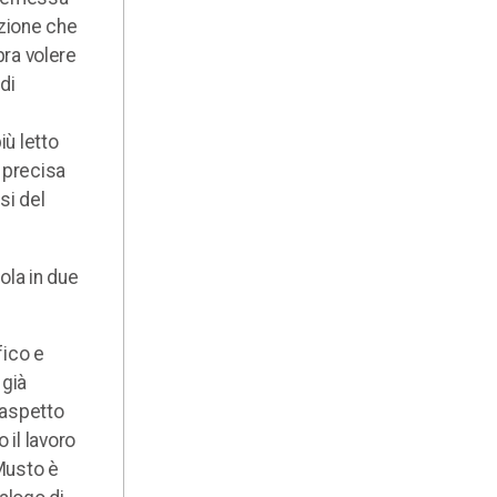
nzione che
bra volere
di
iù letto
. precisa
si del
cola in due
fico e
 già
’aspetto
 il lavoro
 Musto è