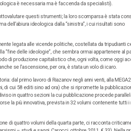
filologica è necessaria ma è faccenda da specialisti).
 sottovalutare questi strumenti; la loro scomparsa è stata c
a dell’abiura ideologica dalla “sinistra”, i cui risultati sono
te legata alle vicende politiche, costellata da tripudianti ce
della “fine delle ideologie”, che sembra ormai appartenere al p
do di produzione capitalistico che, ogni volta, come oggi ac
anche se l’ascensione, per ora, è stata un volo di icaro.
ria: dal primo lavoro di Riazanov negli anni venti, alla MEGA2 
 di cui 58 editi sino ad ora) che si ripromette la pubblicazion
diviso in quattro sezioni la cui pubblicazione procede parall
V. forse la più innovativa, prevista in 32 volumi contenente tutti i
one di quattro volumi della quarta parte, ci racconta criticam
arxismi – studi e saggi, Carocci, ottobre 2011, € 33). Nella