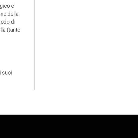
ogico e
ine della
modo di
lla (tanto
i suoi