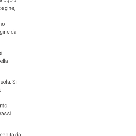
alogo di
pagine,
ono
rgine da
ei
ella
uola. Si
e
anto
rassi
ecepita da