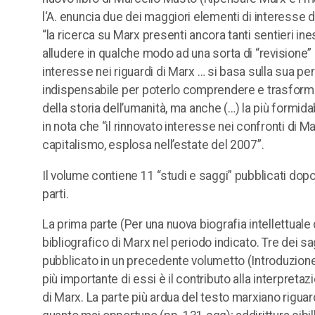
l‘A. enuncia due dei maggiori elementi di interesse de
“la ricerca su Marx presenti ancora tanti sentieri ines
alludere in qualche modo ad una sorta di “revisione” di 
interesse nei riguardi di Marx … si basa sulla sua p
indispensabile per poterlo comprendere e trasformare”;
della storia dell’umanità, ma anche (…) la più formida
in nota che “il rinnovato interesse nei confronti di Ma
capitalismo, esplosa nell’estate del 2007”.
Il volume contiene 11 “studi e saggi” pubblicati dopo il
parti.
La prima parte (Per una nuova biografia intellettuale 
bibliografico di Marx nel periodo indicato. Tre dei sag
pubblicato in un precedente volumetto (Introduzione a
più importante di essi è il contributo alla interpreta
di Marx. La parte più ardua del testo marxiano riguar