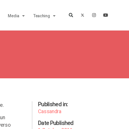
Media
Teaching
Published in:
e.
Cassandra
 un
Date Published
verso