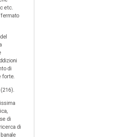
c etc.
affermato
 del
a
e
ddizioni
nto di
 forte.
 (216).
lissima
ica,
se di
ricerca di
i banale