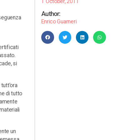
1 October, 2011
Author:
onseguenza
Enrico Guarneri
rtificati
assato.
cade, si
tutt’ora
e di tutto
elamente
 materiali
ente un
 premessa