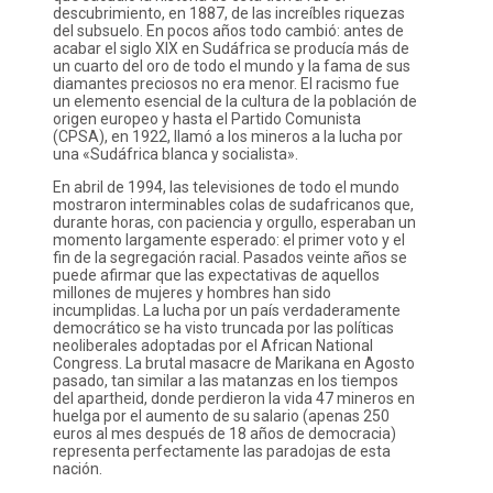
descubrimiento, en 1887, de las increíbles riquezas
del subsuelo. En pocos años todo cambió: antes de
acabar el siglo XIX en Sudáfrica se producía más de
un cuarto del oro de todo el mundo y la fama de sus
diamantes preciosos no era menor. El racismo fue
un elemento esencial de la cultura de la población de
origen europeo y hasta el Partido Comunista
(CPSA), en 1922, llamó a los mineros a la lucha por
una «Sudáfrica blanca y socialista».
En abril de 1994, las televisiones de todo el mundo
mostraron interminables colas de sudafricanos que,
durante horas, con paciencia y orgullo, esperaban un
momento largamente esperado: el primer voto y el
fin de la segregación racial. Pasados veinte años se
puede afirmar que las expectativas de aquellos
millones de mujeres y hombres han sido
incumplidas. La lucha por un país verdaderamente
democrático se ha visto truncada por las políticas
neoliberales adoptadas por el African National
Congress. La brutal masacre de Marikana en Agosto
pasado, tan similar a las matanzas en los tiempos
del apartheid, donde perdieron la vida 47 mineros en
huelga por el aumento de su salario (apenas 250
euros al mes después de 18 años de democracia)
representa perfectamente las paradojas de esta
nación.