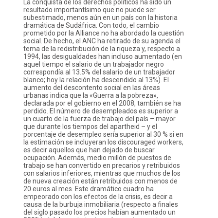
La conquista de los derechos políticos ha sido un
resultado importantísimo que no puede ser
subestimado, menos aún en un país con la historia
dramática de Sudáfrica. Con todo, el cambio
prometido por la Alliance no ha abordado la cuestión
social. De hecho, el ANC ha retirado de su agenda el
tema de la redistribución de la riqueza y, respecto a
1994, las desigualdades han incluso aumentado (en
aquel tiempo el salario de un trabajador negro
correspondía al 13.5% del salario de un trabajador
blanco; hoy la relación ha descendido al 13%). El
aumento del descontento social en las áreas
urbanas indica que la «Guerra a la pobreza»,
declarada por el gobierno en el 2008, también se ha
perdido. El número de desempleados es superior a
un cuarto de la fuerza de trabajo del país – mayor
que durante los tiempos del apartheid – y el
porcentaje de desempleo sería superior al 30 % si en
la estimación se incluyeran los discouraged workers,
es decir aquellos que han dejado de buscar
ocupación. Además, medio millón de puestos de
trabajo se han convertido en precarios y retribuidos
con salarios inferiores, mientras que muchos de los
de nueva creación están retribuidos con menos de
20 euros al mes. Este dramático cuadro ha
empeorado con los efectos de la crisis, es decir a
causa de la burbuja inmobiliaria (respecto a finales
del siglo pasado los precios habían aumentado un