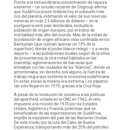
Frente a la extraordinaria concentración de riqueza
existente – un estudio reciente de Citigroup afirma
que Sudáfrica posee todavía hoy el subsuelo más
rico del planeta, estimando el valor de sus reservas
mineras en más 2.5 billones de dólares – en la
postguerra este país destacaba, excluida la
población de origen europeo, por el índice de
mortalidad más alto del mundo. Más de la mitad de
la población de origen africano vivía confinada en los
Bantustan (que cubrían apenas un 13% de la
superficie), donde el poder blanco relegó – y a veces
deportó – a las poblaciones locales según de la etnia
de proveniencia; la otra mitad habitaba en las
township, aglomeraciones de barracas que
limitaban con las ciudades de los “blancos”, donde se
amontonaba, sin derecho civil alguno, la fuerza de
trabajo negra que sostenía la economía sudafricana.
En estas zonas la miseria era extrema. Los zapatos
tan solo llegaron en 1979, gracias a la Cruz Roja.
A pesar de la resolución de condena a las políticas
del apartheid, votada en la ONU en 1962, el veto
impuesto a la moción de 1974 por los Estados
Unidos, Inglaterra y Francia, potencias que se
beneficiaban de las exportaciones de Sudáfrica,
impidió la expulsión del país de las Naciones Unidas.
De este modo, por la ruta del Cabo de Buena
Esperanza, transportando más del 20% del petróleo