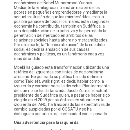
económicas del Nobel Muhammad Yunnus.
Mediante la «milagrosa» transformación de los
pobres en pequeños emprendedores y mediante la
seductora ilusión de que los microcréditos eran la
posible panacea de todos los males, esta «segunda»
economía ha contribuido, también en Sudáfrica, a
una despolitización de la pobreza y ha permitido la
penetración del mercado en ámbitos de las
relaciones sociales hasta ahora no mercantilizados.
Por otra parte, la “tecnocratización” de la cuestión
social, es decir la anulación de sus causas
económicas y políticas, es un fenómeno cada vez
más difundido.
Mbeki ha guiado esta transformación utilizando una
retórica de izquierdas con tintes de nacionalismo
africano. No por nada su política ha sido definida
como Talk left. walk right, es decir, hablar como la
izquierda y caminar hacia la derecha. Planteamiento
del que no se ha distanciado Jacob Zuma, el actual
presidente de Sudáfrica quien, a pesar de haber sido
elegido en el 2009 por su énfasis en situarse en la
izquierda del ANC, ha traicionado las expectativas de
cambio auspiciadas por el COSATU y se ha
distinguido por una clara continuidad con el pasado.
Una advertencia para la izquierda