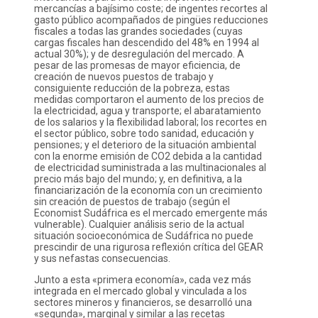
mercancías a bajísimo coste; de ingentes recortes al
gasto público acompañados de pingües reducciones
fiscales a todas las grandes sociedades (cuyas
cargas fiscales han descendido del 48% en 1994 al
actual 30%); y de desregulación del mercado. A
pesar de las promesas de mayor eficiencia, de
creación de nuevos puestos de trabajo y
consiguiente reducción de la pobreza, estas
medidas comportaron el aumento de los precios de
la electricidad, agua y transporte; el abaratamiento
de los salarios y la flexibilidad laboral; los recortes en
el sector público, sobre todo sanidad, educación y
pensiones; y el deterioro de la situación ambiental
con la enorme emisión de CO2 debida a la cantidad
de electricidad suministrada a las multinacionales al
precio más bajo del mundo; y, en definitiva, a la
financiarización de la economía con un crecimiento
sin creación de puestos de trabajo (según el
Economist Sudáfrica es el mercado emergente más
vulnerable). Cualquier análisis serio de la actual
situación socioeconómica de Sudáfrica no puede
prescindir de una rigurosa reflexión crítica del GEAR
y sus nefastas consecuencias.
Junto a esta «primera economía», cada vez más
integrada en el mercado global y vinculada a los
sectores mineros y financieros, se desarrolló una
«segunda», marginal y similar a las recetas