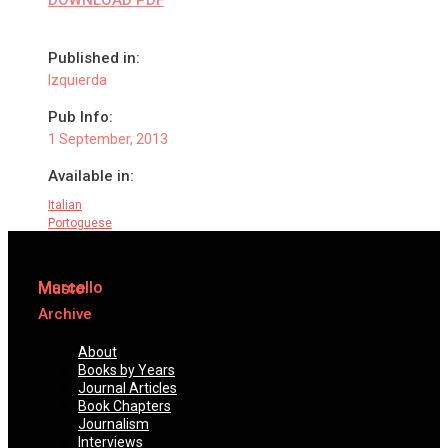
DOWNLOAD PDF
Published in:
Izquierda
Pub Info:
1 September, 2013
Available in:
Italian
Portoguese
Marcello
Musto
Archive
About
Books by Years
Journal Articles
Book Chapters
Journalism
Interviews