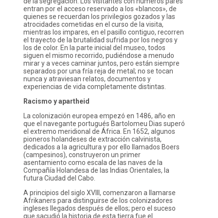
de la segregación. Los visitantes con números pares
entran por el acceso reservado a los «blancos», de
quienes se recuerdan los privilegios gozados y las
atrocidades cometidas en el curso de la visita,
mientras los impares, en el pasillo contiguo, recorren
el trayecto de la brutalidad sufrida por los negros y
los de color. En la parte inicial del museo, todos
siguen el mismo recorrido, pudiéndose a menudo
mirar y a veces caminar juntos, pero están siempre
separados por una fría reja de metal; no se tocan
nunca y atraviesan relatos, documentos y
experiencias de vida completamente distintas.
Racismo y apartheid
La colonización europea empezó en 1486, año en
que el navegante portugués Bartolomeu Dias superó
el extremo meridional de África. En 1652, algunos
pioneros holandeses de extracción calvinista,
dedicados a la agricultura y por ello llamados Boers
(campesinos), construyeron un primer
asentamiento como escala de las naves de la
Compañía Holandesa de las Indias Orientales, la
futura Ciudad del Cabo.
A principios del siglo XVIII, comenzaron a llamarse
Afrikaners para distinguirse de los colonizadores
ingleses llegados después de ellos; pero el suceso
que sacudió la historia de esta tierra fue el