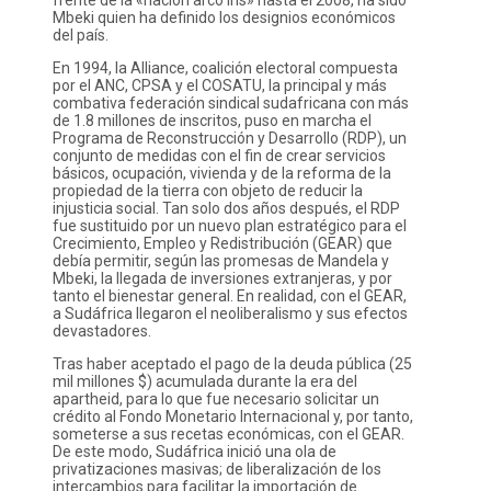
frente de la «nación arco iris» hasta el 2008, ha sido
Mbeki quien ha definido los designios económicos
del país.
En 1994, la Alliance, coalición electoral compuesta
por el ANC, CPSA y el COSATU, la principal y más
combativa federación sindical sudafricana con más
de 1.8 millones de inscritos, puso en marcha el
Programa de Reconstrucción y Desarrollo (RDP), un
conjunto de medidas con el fin de crear servicios
básicos, ocupación, vivienda y de la reforma de la
propiedad de la tierra con objeto de reducir la
injusticia social. Tan solo dos años después, el RDP
fue sustituido por un nuevo plan estratégico para el
Crecimiento, Empleo y Redistribución (GEAR) que
debía permitir, según las promesas de Mandela y
Mbeki, la llegada de inversiones extranjeras, y por
tanto el bienestar general. En realidad, con el GEAR,
a Sudáfrica llegaron el neoliberalismo y sus efectos
devastadores.
Tras haber aceptado el pago de la deuda pública (25
mil millones $) acumulada durante la era del
apartheid, para lo que fue necesario solicitar un
crédito al Fondo Monetario Internacional y, por tanto,
someterse a sus recetas económicas, con el GEAR.
De este modo, Sudáfrica inició una ola de
privatizaciones masivas; de liberalización de los
intercambios para facilitar la importación de