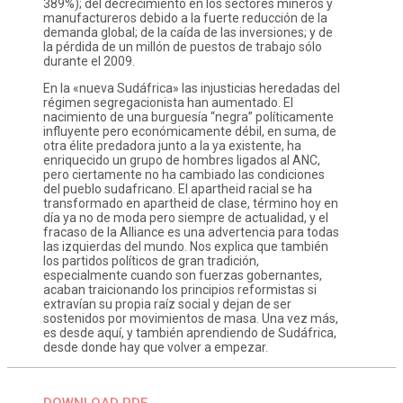
389%); del decrecimiento en los sectores mineros y
manufactureros debido a la fuerte reducción de la
demanda global; de la caída de las inversiones; y de
la pérdida de un millón de puestos de trabajo sólo
durante el 2009.
En la «nueva Sudáfrica» las injusticias heredadas del
régimen segregacionista han aumentado. El
nacimiento de una burguesía “negra” políticamente
influyente pero económicamente débil, en suma, de
otra élite predadora junto a la ya existente, ha
enriquecido un grupo de hombres ligados al ANC,
pero ciertamente no ha cambiado las condiciones
del pueblo sudafricano. El apartheid racial se ha
transformado en apartheid de clase, término hoy en
día ya no de moda pero siempre de actualidad, y el
fracaso de la Alliance es una advertencia para todas
las izquierdas del mundo. Nos explica que también
los partidos políticos de gran tradición,
especialmente cuando son fuerzas gobernantes,
acaban traicionando los principios reformistas si
extravían su propia raíz social y dejan de ser
sostenidos por movimientos de masa. Una vez más,
es desde aquí, y también aprendiendo de Sudáfrica,
desde donde hay que volver a empezar.