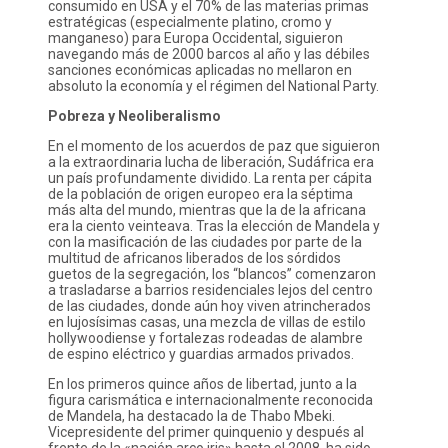
consumido en USA y el 70% de las materias primas
estratégicas (especialmente platino, cromo y
manganeso) para Europa Occidental, siguieron
navegando más de 2000 barcos al año y las débiles
sanciones económicas aplicadas no mellaron en
absoluto la economía y el régimen del National Party.
Pobreza y Neoliberalismo
En el momento de los acuerdos de paz que siguieron
a la extraordinaria lucha de liberación, Sudáfrica era
un país profundamente dividido. La renta per cápita
de la población de origen europeo era la séptima
más alta del mundo, mientras que la de la africana
era la ciento veinteava. Tras la elección de Mandela y
con la masificación de las ciudades por parte de la
multitud de africanos liberados de los sórdidos
guetos de la segregación, los “blancos” comenzaron
a trasladarse a barrios residenciales lejos del centro
de las ciudades, donde aún hoy viven atrincherados
en lujosísimas casas, una mezcla de villas de estilo
hollywoodiense y fortalezas rodeadas de alambre
de espino eléctrico y guardias armados privados.
En los primeros quince años de libertad, junto a la
figura carismática e internacionalmente reconocida
de Mandela, ha destacado la de Thabo Mbeki.
Vicepresidente del primer quinquenio y después al