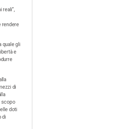
 reali”,
e rendere
 quale gli
libertà e
odurre
lla
mezzi di
lla
no scopo
lle doti
 di