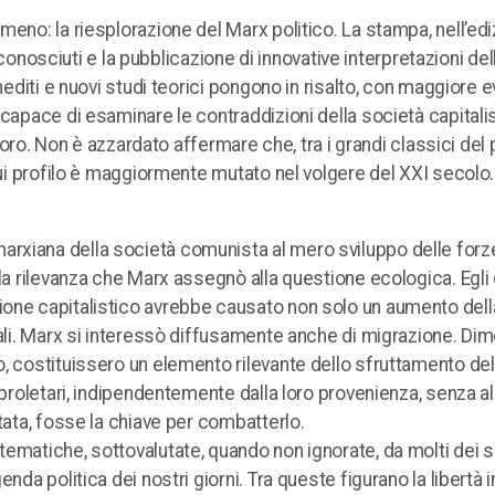
meno: la riesplorazione del Marx politico. La stampa, nell’ed
sciuti e la pubblicazione di innovative interpretazioni del
nediti e nuovi studi teorici pongono in risalto, con maggiore 
 capace di esaminare le contraddizioni della società capitali
lavoro. Non è azzardato affermare che, tra i grandi classici del
 cui profilo è maggiormente mutato nel volgere del XXI secolo.
rxiana della società comunista al mero sviluppo delle forz
 la rilevanza che Marx assegnò alla questione ecologica. Egli
ione capitalistico avrebbe causato non solo un aumento dell
rali. Marx si interessò diffusamente anche di migrazione. Di
, costituissero un elemento rilevante dello sfruttamento del
 proletari, indipendentemente dalla loro provenienza, senza a
tata, fosse la chiave per combatterlo.
ematiche, sottovalutate, quando non ignorate, da molti dei s
nda politica dei nostri giorni. Tra queste figurano la libertà i