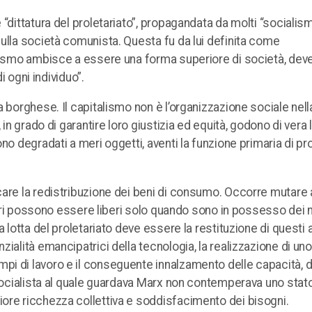
dittatura del proletariato”, propagandata da molti “socialismi
ulla società comunista. Questa fu da lui definita come
unismo ambisce a essere una forma superiore di società, dev
i ogni individuo”.
 borghese. Il capitalismo non è l’organizzazione sociale nella
in grado di garantire loro giustizia ed equità, godono di vera 
no degradati a meri oggetti, aventi la funzione primaria di pr
are la redistribuzione dei beni di consumo. Occorre mutare a
ttori possono essere liberi solo quando sono in possesso dei 
 lotta del proletariato deve essere la restituzione di questi a
zialità emancipatrici della tecnologia, la realizzazione di u
i di lavoro e il conseguente innalzamento delle capacità, de
 socialista al quale guardava Marx non contemperava uno stato
ore ricchezza collettiva e soddisfacimento dei bisogni.