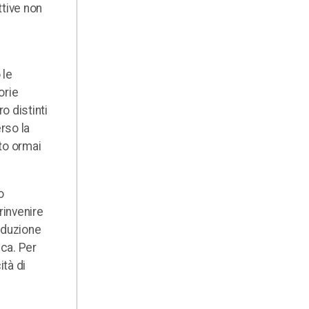
ttive non
 le
orie
o distinti
rso la
ato ormai
o
rinvenire
roduzione
ica. Per
ità di