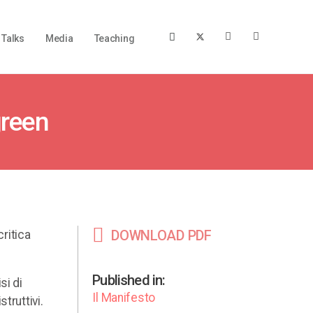
Talks
Media
Teaching
green
DOWNLOAD PDF
critica
Published in:
si di
Il Manifesto
truttivi.