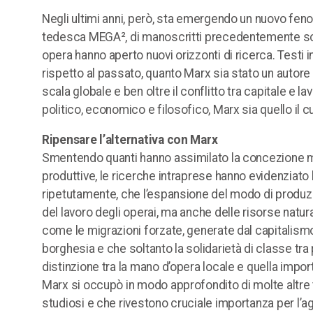
Negli ultimi anni, però, sta emergendo un nuovo feno
tedesca MEGA², di manoscritti precedentemente scono
opera hanno aperto nuovi orizzonti di ricerca. Testi i
rispetto al passato, quanto Marx sia stato un autore
scala globale e ben oltre il conflitto tra capitale e 
politico, economico e filosofico, Marx sia quello il
Ripensare l’alternativa con Marx
Smentendo quanti hanno assimilato la concezione ma
produttive, le ricerche intraprese hanno evidenziato
ripetutamente, che l’espansione del modo di produz
del lavoro degli operai, ma anche delle risorse natu
come le migrazioni forzate, generate dal capitalismo
borghesia e che soltanto la solidarietà di classe tra
distinzione tra la mano d’opera locale e quella impor
Marx si occupò in modo approfondito di molte altre t
studiosi e che rivestono cruciale importanza per l’age