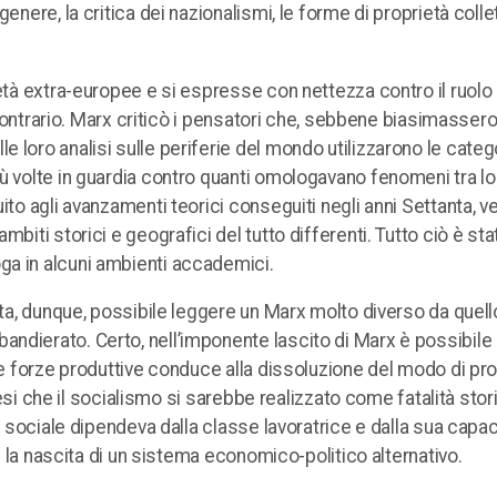
enere, la critica dei nazionalismi, le forme di proprietà colle
ietà extra-europee e si espresse con nettezza contro il ruolo
l contrario. Marx criticò i pensatori che, sebbene biasimassero
 loro analisi sulle periferie del mondo utilizzarono le categ
ù volte in guardia contro quanti omologavano fenomeni tra lor
ito agli avanzamenti teorici conseguiti negli anni Settanta, ve
biti storici e geografici del tutto differenti. Tutto ciò è st
ga in alcuni ambienti accademici.
enta, dunque, possibile leggere un Marx molto diverso da quell
ndierato. Certo, nell’imponente lascito di Marx è possibile 
lle forze produttive conduce alla dissoluzione del modo di p
 tesi che il socialismo si sarebbe realizzato come fatalità stor
e sociale dipendeva dalla classe lavoratrice e dalla sua capac
 e la nascita di un sistema economico-politico alternativo.