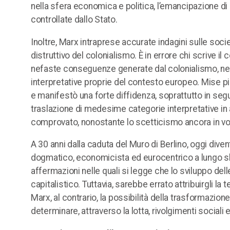
nella sfera economica e politica, l’emancipazione di g
controllate dallo Stato.
Inoltre, Marx intraprese accurate indagini sulle soc
distruttivo del colonialismo. È in errore chi scrive i
nefaste conseguenze generate dal colonialismo, nelle
interpretative proprie del contesto europeo. Mise pi
e manifestò una forte diffidenza, soprattutto in segu
traslazione di medesime categorie interpretative in am
comprovato, nonostante lo scetticismo ancora in vo
A 30 anni dalla caduta del Muro di Berlino, oggi div
dogmatico, economicista ed eurocentrico a lungo sba
affermazioni nelle quali si legge che lo sviluppo de
capitalistico. Tuttavia, sarebbe errato attribuirgli la
Marx, al contrario, la possibilità della trasformazion
determinare, attraverso la lotta, rivolgimenti sociali