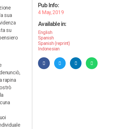
Pub Info:
izione
4 May, 2019
la sua
evidenza
Available in:
sta su
English
 pensiero
Spanish
Spanish (reprint)
Indonesian
e
 denunciò,
a rapina
mostrò
la
lcuna
uoi
ndividuale