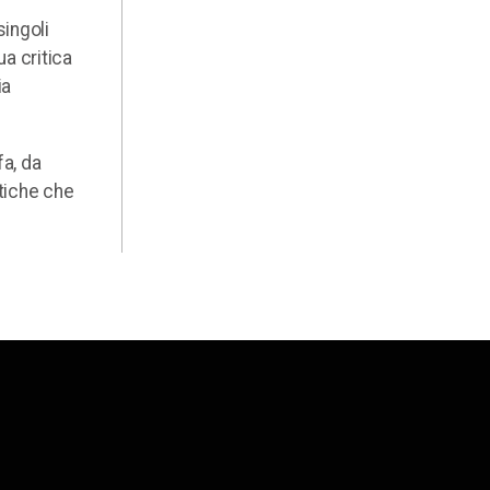
singoli
a critica
ia
fa, da
itiche che