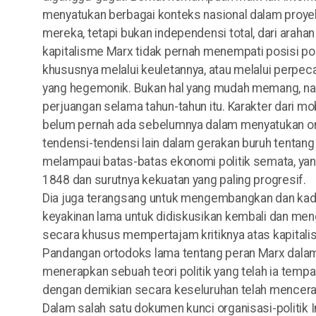
menyatukan berbagai konteks nasional dalam proye
mereka, tetapi bukan independensi total, dari araha
kapitalisme Marx tidak pernah menempati posisi pol
khususnya melalui keuletannya, atau melalui perpec
yang hegemonik. Bukan hal yang mudah memang, namu
perjuangan selama tahun-tahun itu. Karakter dari mob
belum pernah ada sebelumnya dalam menyatukan orga
tendensi-tendensi lain dalam gerakan buruh tentang 
melampaui batas-batas ekonomi politik semata, yan
1848 dan surutnya kekuatan yang paling progresif.
Dia juga terangsang untuk mengembangkan dan ka
keyakinan lama untuk didiskusikan kembali dan meng
secara khusus mempertajam kritiknya atas kapital
Pandangan ortodoks lama tentang peran Marx dalam
menerapkan sebuah teori politik yang telah ia temp
dengan demikian secara keseluruhan telah mencera
Dalam salah satu dokumen kunci organisasi-politik 