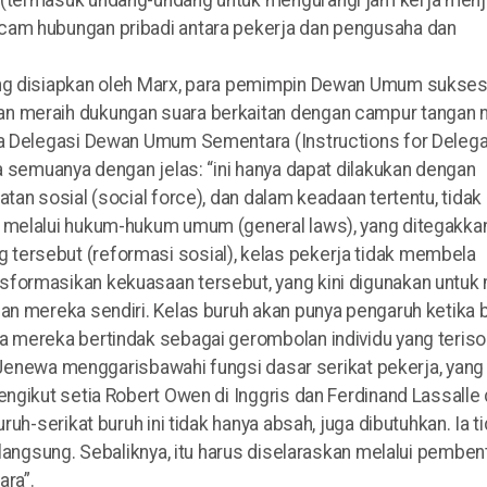
 (termasuk undang-undang untuk mengurangi jam kerja menj
cam hubungan pribadi antara pekerja dan pengusaha dan
ang disiapkan oleh Marx, para pemimpin Dewan Umum sukse
n meraih dukungan suara berkaitan dengan campur tangan 
ra Delegasi Dewan Umum Sementara (Instructions for Delega
a semuanya dengan jelas: “ini hanya dapat dilakukan dengan
tan sosial (social force), dan dalam keadaan tertentu, tidak
 melalui hukum-hukum umum (general laws), yang ditegakka
tersebut (reformasi sosial), kelas pekerja tidak membela
sformasikan kekuasaan tersebut, yang kini digunakan untuk
an mereka sendiri. Kelas buruh akan punya pengaruh ketika 
 mereka bertindak sebagai gerombolan individu yang terisol
es Jenewa menggarisbawahi fungsi dasar serikat pekerja, yang
ngikut setia Robert Owen di Inggris dan Ferdinand Lassalle 
uh-serikat buruh ini tidak hanya absah, juga dibutuhkan. Ia t
rlangsung. Sebaliknya, itu harus diselaraskan melalui pembe
ara”.