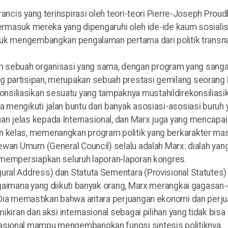
rancis yang terinspirasi oleh teori-teori Pierre-Joseph Proud
termasuk mereka yang dipengaruhi oleh ide-ide kaum sosialis 
ntuk mengembangkan pengalaman pertama dari politik transn
 sebuah organisasi yang sama, dengan program yang sanga
 partisipan, merupakan sebuah prestasi gemilang seorang K
siliasikan sesuatu yang tampaknya mustahildirekonsiliasik
 mengikuti jalan buntu dari banyak asosiasi-asosiasi buruh 
n jelas kepada Internasional, dan Marx juga yang mencapai
n kelas, memenangkan program politik yang berkarakter mas
Dewan Umum (General Council) selalu adalah Marx: dialah yan
n mempersiapkan seluruh laporan-laporan kongres.
ral Address) dan Statuta Sementara (Provisional Statutes) 
agaimana yang diikuti banyak orang, Marx merangkai gagasan
. Dia memastikan bahwa antara perjuangan ekonomi dan perj
ikiran dan aksi internasional sebagai pilihan yang tidak bisa
asional mampu mengembangkan fungsi sintesis politiknya,