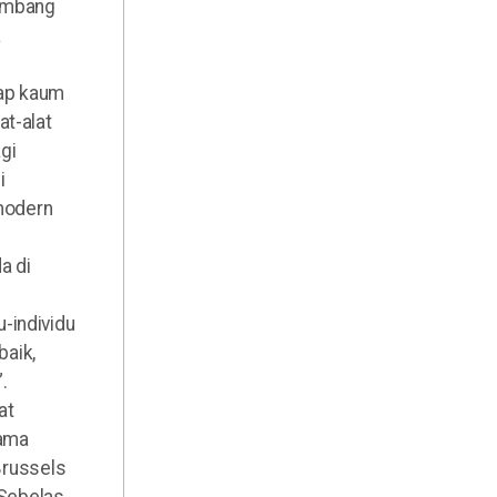
timbang
a
yap kaum
at-alat
gi
i
modern
a di
-individu
baik,
.
at
tama
 Brussels
 Sebelas