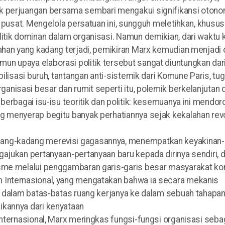
k perjuangan bersama sembari mengakui signifikansi otono
n pusat. Mengelola persatuan ini, sungguh meletihkan, khusus
itik dominan dalam organisasi. Namun demikian, dari waktu 
ahan yang kadang terjadi, pemikiran Marx kemudian menjadi 
n upaya elaborasi politik tersebut sangat diuntungkan dar
ilisasi buruh, tantangan anti-sistemik dari Komune Paris, tu
nisasi besar dan rumit seperti itu, polemik berkelanjutan
berbagai isu-isu teoritik dan politik: kesemuanya ini mendo
g menyerap begitu banyak perhatiannya sejak kekalahan rev
dang-kadang merevisi gagasannya, menempatkan keyakinan-
ajukan pertanyaan-pertanyaan baru kepada dirinya sendiri, 
isme melalui penggambaran garis-garis besar masyarakat ko
 Internasional, yang mengatakan bahwa ia secara mekanis
a dalam batas-batas ruang kerjanya ke dalam sebuah tahapan
ikannya dari kenyataan
Internasional, Marx meringkas fungsi-fungsi organisasi seba