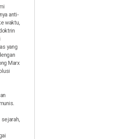
mi
nya anti-
ke waktu,
doktrin
i
gas yang
 dengan
rong Marx
olusi
dan
munis.
 sejarah,
gai