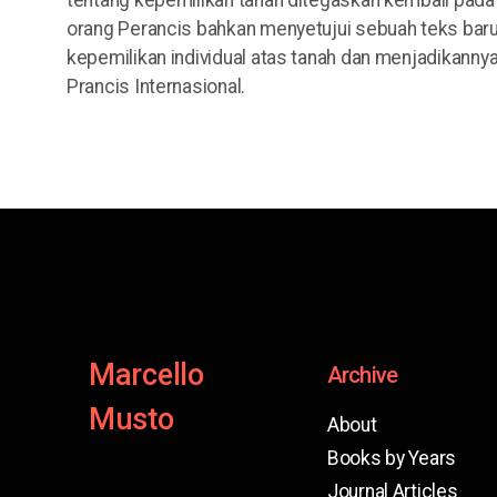
orang Perancis bahkan menyetujui sebuah teks ba
kepemilikan individual atas tanah dan menjadikannya 
Prancis Internasional.
Marcello
Archive
Musto
About
Books by Years
Journal Articles