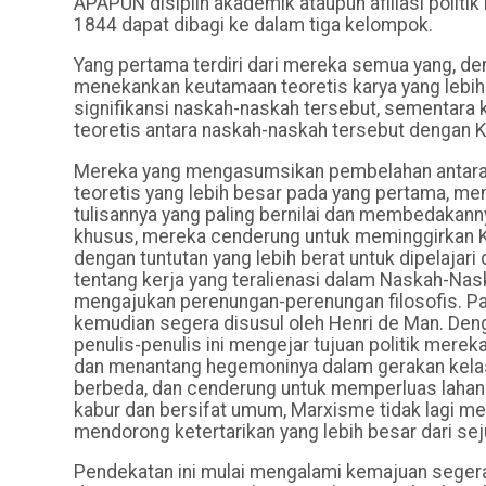
APAPUN disiplin akademik ataupun afiliasi politi
1844 dapat dibagi ke dalam tiga kelompok.
Yang pertama terdiri dari mereka semua yang, d
menekankan keutamaan teoretis karya yang leb
signifikansi naskah-naskah tersebut, sementar
teoretis antara naskah-naskah tersebut dengan Ka
Mereka yang mengasumsikan pembelahan antara M
teoretis yang lebih besar pada yang pertama, m
tulisannya yang paling bernilai dan membedakan
khusus, mereka cenderung untuk meminggirkan K
dengan tuntutan yang lebih berat untuk dipelaja
tentang kerja yang teralienasi dalam Naskah-Na
mengajukan perenungan-perenungan filosofis. Para
kemudian segera disusul oleh Henri de Man. Den
penulis-penulis ini mengejar tujuan politik mere
dan menantang hegemoninya dalam gerakan kelas 
berbeda, dan cenderung untuk memperluas lahan p
kabur dan bersifat umum, Marxisme tidak lagi me
mendorong ketertarikan yang lebih besar dari se
Pendekatan ini mulai mengalami kemajuan seger