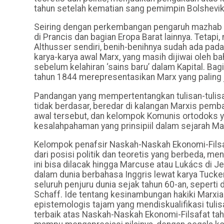
tahun setelah kematian sang pemimpin Bolshevik
Seiring dengan perkembangan pengaruh mazhab Al
di Prancis dan bagian Eropa Barat lainnya. Tetapi
Althusser sendiri, benih-benihnya sudah ada pad
karya-karya awal Marx, yang masih dijiwai oleh b
sebelum kelahiran ‘sains baru’ dalam Kapital. Bagi
tahun 1844 merepresentasikan Marx yang paling 
Pandangan yang mempertentangkan tulisan-tulisan
tidak berdasar, beredar di kalangan Marxis pemba
awal tersebut, dan kelompok Komunis ortodoks y
kesalahpahaman yang prinsipiil dalam sejarah Ma
Kelompok penafsir Naskah-Naskah Ekonomi-Filsafa
dari posisi politik dan teoretis yang berbeda,
ini bisa dilacak hingga Marcuse atau Lukács di J
dalam dunia berbahasa Inggris lewat karya Tucker
seluruh penjuru dunia sejak tahun 60-an, seperti d
Schaff. Ide tentang kesinambungan hakiki Marxia
epistemologis tajam yang mendiskualifikasi tulis
terbaik atas Naskah-Naskah Ekonomi-Filsafat ta