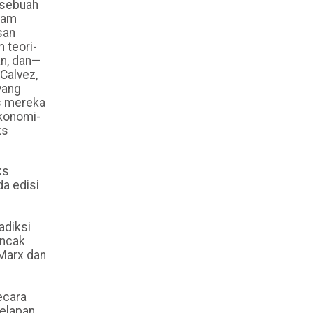
 sebuah
gam
san
 teori-
an, dan—
Calvez,
yang
s mereka
Ekonomi-
ks
ks
da edisi
adiksi
uncak
 Marx dan
g
ecara
delapan