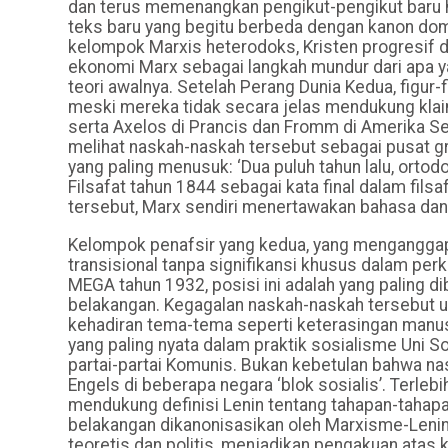
dan terus memenangkan pengikut-pengikut baru h
teks baru yang begitu berbeda dengan kanon do
kelompok Marxis heterodoks, Kristen progresif dan
ekonomi Marx sebagai langkah mundur dari apa ya
teori awalnya. Setelah Perang Dunia Kedua, figur
meski mereka tidak secara jelas mendukung klai
serta Axelos di Prancis dan Fromm di Amerika S
melihat naskah-naskah tersebut sebagai pusat 
yang paling menusuk: ‘Dua puluh tahun lalu, ort
Filsafat tahun 1844 sebagai kata final dalam fils
tersebut, Marx sendiri menertawakan bahasa dan t
Kelompok penafsir yang kedua, yang menganggap
transisional tanpa signifikansi khusus dalam pe
MEGA tahun 1932, posisi ini adalah yang paling di
belakangan. Kegagalan naskah-naskah tersebut un
kehadiran tema-tema seperti keterasingan manusi
yang paling nyata dalam praktik sosialisme Uni 
partai-partai Komunis. Bukan kebetulan bahwa nas
Engels di beberapa negara ‘blok sosialis’. Terleb
mendukung definisi Lenin tentang tahapan-tah
belakangan dikanonisasikan oleh Marxisme-Lenini
teoretis dan politis, menjadikan pengakuan atas 