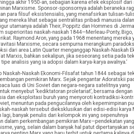
ingga akhir 1950-an, sebagian karena efek eksplosif dari
minan Marxisme. Sponsor-sponsornya adalah beraneka ra
 para filsuf eksistensialis, yang menafsirkan tulisan-tuli
ng mereka lihat sebagai sentralitas pribadi manusia dalam
-figur utamanya adalah Their, Poppitz dan Hommes di Jerm
m superioritas naskah-naskah 1844—Merleau-Ponty, Bigo, 
erikat. Raymond Aron, yang pada 1968 menentang mereka 
gravitasi Marxisme, secara sempurna merangkum paradok
odoksi dari area Latin Quarter menganggap Naskah-Naskah 
afat Marxis, bahkan sekalipun, jika seseorang setia pada te
ipe analisis yang ia adopsi dalam karya-karya awalnya.’
 Naskah-Naskah Ekonomi-Filsafat tahun 1844 sebagai te
rkembangan pemikiran Marx. Sejak pengantar Adoratskii pa
baca luas di Uni Soviet dan negara-negara satelitnya yang
tuk menyebut ‘kediktatoran proletariat’, bersama dengan
a dan eksploitasi buruh yang menyoroti kontradiksi-kontr
Soviet, menuntun pada pengucilannya oleh kepemimpinan p
kah-naskah tersebut dieksklusikan dari edisi-edisi karya
ih lagi, banyak penulis dari kelompok ini yang sepenuhnya
apan dalam perkembangan pemikiran Marx—pendekatan yan
sme, yang, selain dalam banyak hal patut dipertanyakan s
karya penting Marx yang baru terbit untuk pertama kalinya 