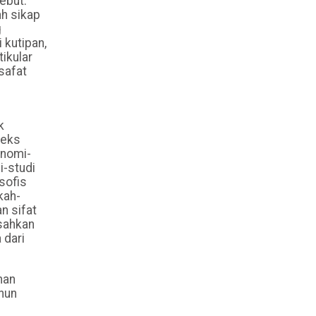
ebut.
ah sikap
g
 kutipan,
ikular
safat
k
teks
onomi-
i-studi
sofis
kah-
n sifat
isahkan
 dari
han
hun