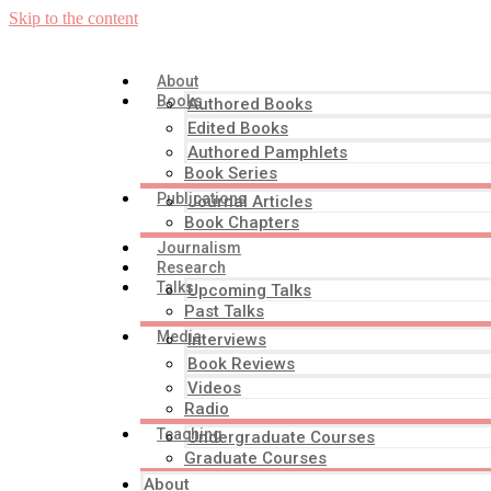
Skip to the content
About
Books
Authored Books
Edited Books
Authored Pamphlets
Book Series
Publications
Journal Articles
Book Chapters
Journalism
Research
Talks
Upcoming Talks
Past Talks
Media
Interviews
Book Reviews
Videos
Radio
Teaching
Undergraduate Courses
Graduate Courses
About