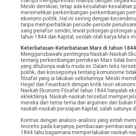
mampu mengapresiasi nilainya, dengan segala ko
Meski demikian, tetap ada kesalahan-kesalahan p
meremehkan perkembangan-perkembangan pemiki
ekonomi-politik. Hal ini seiring dengan kecender
tanpa memperhatikan periode-periode penulisannya
sang penafsir sendiri, lewat potongan-potongan 
tahun 1844 dan Kapital, seolah-olah karya Marx 
Keterbatasan-Keterbatasan Marx di tahun 1844
Menggarisbawahi pentingnya Naskah-Naskah Ekon
tentang perkembangan pemikiran Marx tidak bera
yang ditulisnya waktu muda ini. Dalam teks ter
politik, dan konsepsinya tentang komunisme tidak
filsafat yang ia lakukan sebelumnya. Meski memi
Hegel dan Feuerbach dengan kritik teori ekonomi 
Naskah Ekonomi-Filsafat tahun 1844 hanyalah ek
eklektiknya. Naskah-naskah tersebut memperjelas
mereka dari tema-tema dan argumen dari bukan ha
naskah-naskah persiapan Kapital, salah satunya d
Kontras dengan analisis-analisis yang entah me
teoretis pada karyanya, pembacaan-pembacaan y
1844 tahu bagaimana memperlakukan naskah-nask