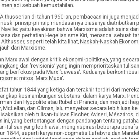
 menjadi sebuah kemustahilan.
thusserian di tahun 1960-an, pembacaan ini juga menjad
, meski prinsip-prinsip mendasarnya biasanya diatributkan 
a Naville: yaitu keyakinan bahwa Marxisme adalah sains da
ahasa dan perhatian Hegelianisme Kiri, menandai sebuah t
 Althusser, seperti telah kita lihat, Naskah-Naskah Ekonomi
jauh dari Marxisme.
 Marx awal dengan kritik ekonomi-politiknya, yang secara 
ngkang dan ‘revisionis’ yang ingin memprioritaskan tulisan
ang berfokus pada Marx ‘dewasa’. Keduanya berkontribus
rxisme: mitos ‘Marx Muda’.
t tahun 1844 yang ketiga dan terakhir terdiri dari mereka
 menangkap kesinambungan substansi dalam karya Marx. Pen
erman dan Hyppolite atau Rubel di Prancis, dan menjadi h
, McLellan, dan Ollman, lalu menyebar secara lebih luas ke
isaksikan oleh tulisan-tulisan Fischer, Avineri, Mészáros, 
n ini, yang bertentangan dengan pandangan tentang pataha
an-tulisan yang lebih awal, menginspirasi beberapa penafs
hun 1844, seperti karya non-dogmatis Lefebvre dan Mande