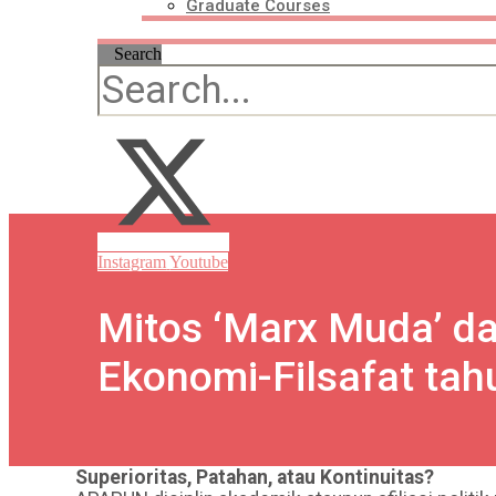
Graduate Courses
Search
Instagram
Youtube
Mitos ‘Marx Muda’ d
Ekonomi-Filsafat tahu
Superioritas, Patahan, atau Kontinuitas?