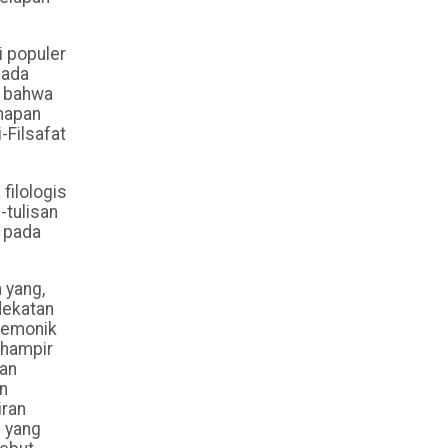
i populer
pada
n bahwa
ahapan
-Filsafat
filologis
-tulisan
i pada
 yang,
dekatan
egemonik
 hampir
dan
n
iran
l yang