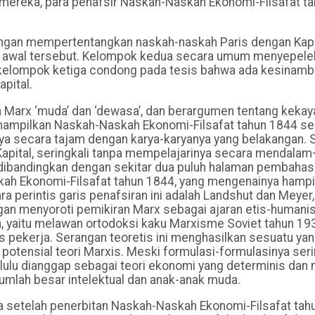
k mereka, para penafsir Naskah-Naskah Ekonomi-Filsafat t
engan mempertentangkan naskah-naskah Paris dengan Kapi
ih awal tersebut. Kelompok kedua secara umum menyepele
a kelompok ketiga condong pada tesis bahwa ada kesinam
pital.
arx ‘muda’ dan ‘dewasa’, dan berargumen tentang kekay
enampilkan Naskah-Naskah Ekonomi-Filsafat tahun 1844 s
nya secara tajam dengan karya-karyanya yang belakangan. 
apital, seringkali tanpa mempelajarinya secara mendala
ri dibandingkan dengan sekitar dua puluh halaman pembaha
skah Ekonomi-Filsafat tahun 1844, yang mengenainya hamp
 perintis garis penafsiran ini adalah Landshut dan Meyer,
gan menyoroti pemikiran Marx sebagai ajaran etis-humanis
ka, yaitu melawan ortodoksi kaku Marxisme Soviet tahun 19
pekerja. Serangan teoretis ini menghasilkan sesuatu ya
otensial teori Marxis. Meski formulasi-formulasinya seri
lulu dianggap sebagai teori ekonomi yang determinis dan 
jumlah besar intelektual dan anak-anak muda.
a setelah penerbitan Naskah-Naskah Ekonomi-Filsafat tah