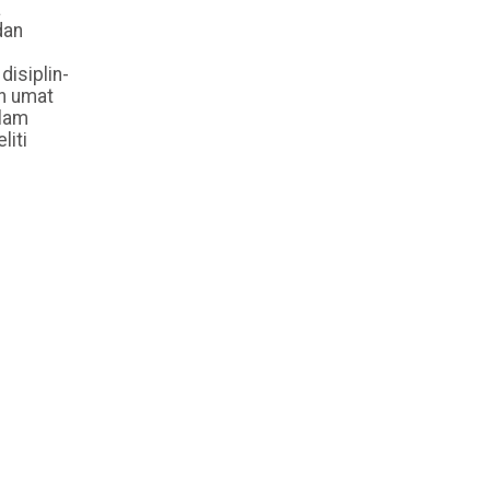
a
dan
disiplin-
ah umat
alam
liti