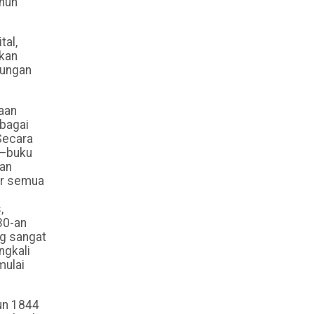
ahun
tal,
kan
bungan
aan
ebagai
Secara
m—buku
san
ir semua
,
30-an
ng sangat
ngkali
mulai
un 1844