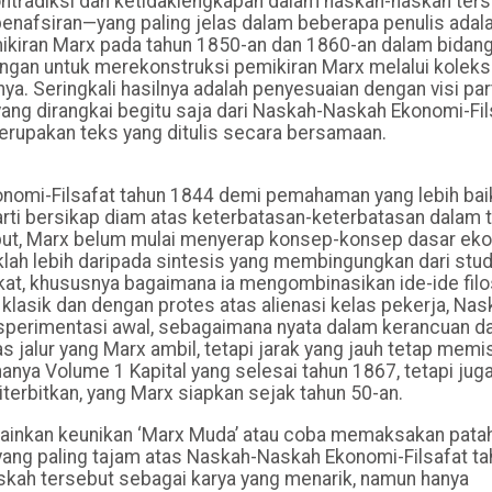
ntradiksi dan ketidaklengkapan dalam naskah-naskah ters
enafsiran—yang paling jelas dalam beberapa penulis adal
ran Marx pada tahun 1850-an dan 1860-an dalam bidan
ungan untuk merekonstruksi pemikiran Marx melalui koleksi
. Seringkali hasilnya adalah penyesuaian dengan visi part
yang dirangkai begitu saja dari Naskah-Naskah Ekonomi-Fil
merupakan teks yang ditulis secara bersamaan.
omi-Filsafat tahun 1844 demi pemahaman yang lebih bai
rti bersikap diam atas keterbatasan-keterbatasan dalam 
sebut, Marx belum mulai menyerap konsep-konsep dasar ek
lah lebih daripada sintesis yang membingungkan dari stud
kat, khususnya bagaimana ia mengombinasikan ide-ide filo
klasik dan dengan protes atas alienasi kelas pekerja, Nas
sperimentasi awal, sebagaimana nyata dalam kerancuan da
 jalur yang Marx ambil, tetapi jarak yang jauh tetap mem
nya Volume 1 Kapital yang selesai tahun 1867, tetapi juga
iterbitkan, yang Marx siapkan sejak tahun 50-an.
mainkan keunikan ‘Marx Muda’ atau coba memaksakan pata
ang paling tajam atas Naskah-Naskah Ekonomi-Filsafat ta
ah tersebut sebagai karya yang menarik, namun hanya