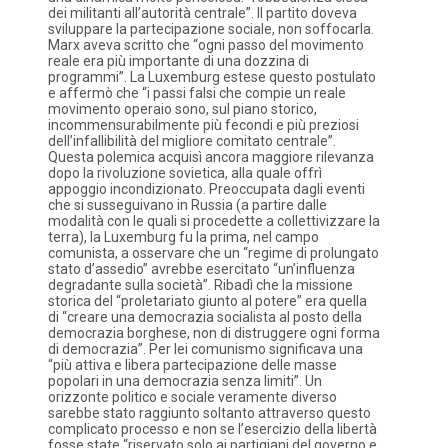
dei militanti all’autorità centrale”. Il partito doveva
sviluppare la partecipazione sociale, non soffocarla.
Marx aveva scritto che “ogni passo del movimento
reale era più importante di una dozzina di
programmi”. La Luxemburg estese questo postulato
e affermò che “i passi falsi che compie un reale
movimento operaio sono, sul piano storico,
incommensurabilmente più fecondi e più preziosi
dell’infallibilità del migliore comitato centrale”.
Questa polemica acquisì ancora maggiore rilevanza
dopo la rivoluzione sovietica, alla quale offrì
appoggio incondizionato. Preoccupata dagli eventi
che si susseguivano in Russia (a partire dalle
modalità con le quali si procedette a collettivizzare la
terra), la Luxemburg fu la prima, nel campo
comunista, a osservare che un “regime di prolungato
stato d’assedio” avrebbe esercitato “un’influenza
degradante sulla società”. Ribadì che la missione
storica del “proletariato giunto al potere” era quella
di “creare una democrazia socialista al posto della
democrazia borghese, non di distruggere ogni forma
di democrazia”. Per lei comunismo significava una
“più attiva e libera partecipazione delle masse
popolari in una democrazia senza limiti”. Un
orizzonte politico e sociale veramente diverso
sarebbe stato raggiunto soltanto attraverso questo
complicato processo e non se l’esercizio della libertà
fosse state “riservato solo ai partigiani del governo e