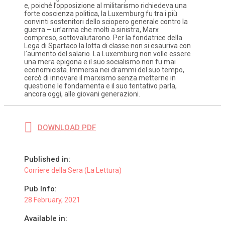
e, poiché l’opposizione al militarismo richiedeva una
forte coscienza politica, la Luxemburg fu tra i più
convinti sostenitori dello sciopero generale contro la
guerra – un’arma che molti a sinistra, Marx
compreso, sottovalutarono. Per la fondatrice della
Lega di Spartaco la lotta di classe non si esauriva con
l’aumento del salario. La Luxemburg non volle essere
una mera epigona e il suo socialismo non fu mai
economicista. Immersa nei drammi del suo tempo,
cercò di innovare il marxismo senza metterne in
questione le fondamenta e il suo tentativo parla,
ancora oggi, alle giovani generazioni.
DOWNLOAD PDF
Published in:
Corriere della Sera (La Lettura)
Pub Info:
28 February, 2021
Available in: