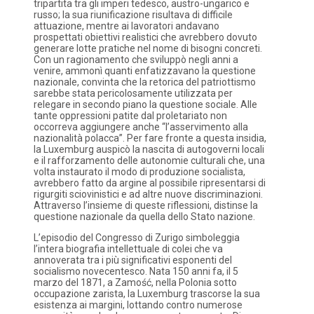
tripartita tra gli imperi tedesco, austro-ungarico e
russo; la sua riunificazione risultava di difficile
attuazione, mentre ai lavoratori andavano
prospettati obiettivi realistici che avrebbero dovuto
generare lotte pratiche nel nome di bisogni concreti.
Con un ragionamento che sviluppò negli anni a
venire, ammonì quanti enfatizzavano la questione
nazionale, convinta che la retorica del patriottismo
sarebbe stata pericolosamente utilizzata per
relegare in secondo piano la questione sociale. Alle
tante oppressioni patite dal proletariato non
occorreva aggiungere anche “l’asservimento alla
nazionalità polacca”. Per fare fronte a questa insidia,
la Luxemburg auspicò la nascita di autogoverni locali
e il rafforzamento delle autonomie culturali che, una
volta instaurato il modo di produzione socialista,
avrebbero fatto da argine al possibile ripresentarsi di
rigurgiti sciovinistici e ad altre nuove discriminazioni.
Attraverso l’insieme di queste riflessioni, distinse la
questione nazionale da quella dello Stato nazione.
L’episodio del Congresso di Zurigo simboleggia
l’intera biografia intellettuale di colei che va
annoverata tra i più significativi esponenti del
socialismo novecentesco. Nata 150 anni fa, il 5
marzo del 1871, a Zamość, nella Polonia sotto
occupazione zarista, la Luxemburg trascorse la sua
esistenza ai margini, lottando contro numerose