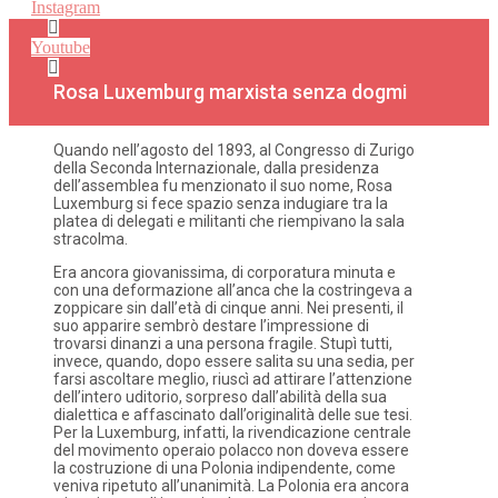
Instagram
Youtube
Rosa Luxemburg marxista senza dogmi
Quando nell’agosto del 1893, al Congresso di Zurigo
della Seconda Internazionale, dalla presidenza
dell’assemblea fu menzionato il suo nome, Rosa
Luxemburg si fece spazio senza indugiare tra la
platea di delegati e militanti che riempivano la sala
stracolma.
Era ancora giovanissima, di corporatura minuta e
con una deformazione all’anca che la costringeva a
zoppicare sin dall’età di cinque anni. Nei presenti, il
suo apparire sembrò destare l’impressione di
trovarsi dinanzi a una persona fragile. Stupì tutti,
invece, quando, dopo essere salita su una sedia, per
farsi ascoltare meglio, riuscì ad attirare l’attenzione
dell’intero uditorio, sorpreso dall’abilità della sua
dialettica e affascinato dall’originalità delle sue tesi.
Per la Luxemburg, infatti, la rivendicazione centrale
del movimento operaio polacco non doveva essere
la costruzione di una Polonia indipendente, come
veniva ripetuto all’unanimità. La Polonia era ancora