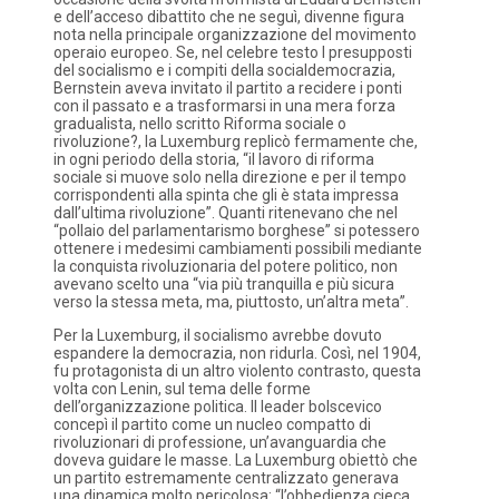
e dell’acceso dibattito che ne seguì, divenne figura
nota nella principale organizzazione del movimento
operaio europeo. Se, nel celebre testo I presupposti
del socialismo e i compiti della socialdemocrazia,
Bernstein aveva invitato il partito a recidere i ponti
con il passato e a trasformarsi in una mera forza
gradualista, nello scritto Riforma sociale o
rivoluzione?, la Luxemburg replicò fermamente che,
in ogni periodo della storia, “il lavoro di riforma
sociale si muove solo nella direzione e per il tempo
corrispondenti alla spinta che gli è stata impressa
dall’ultima rivoluzione”. Quanti ritenevano che nel
“pollaio del parlamentarismo borghese” si potessero
ottenere i medesimi cambiamenti possibili mediante
la conquista rivoluzionaria del potere politico, non
avevano scelto una “via più tranquilla e più sicura
verso la stessa meta, ma, piuttosto, un’altra meta”.
Per la Luxemburg, il socialismo avrebbe dovuto
espandere la democrazia, non ridurla. Così, nel 1904,
fu protagonista di un altro violento contrasto, questa
volta con Lenin, sul tema delle forme
dell’organizzazione politica. Il leader bolscevico
concepì il partito come un nucleo compatto di
rivoluzionari di professione, un’avanguardia che
doveva guidare le masse. La Luxemburg obiettò che
un partito estremamente centralizzato generava
una dinamica molto pericolosa: “l’obbedienza cieca