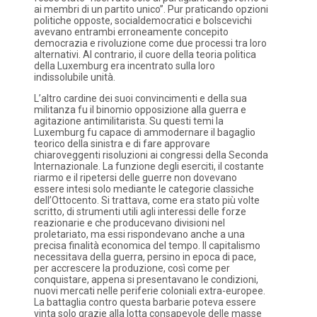
ai membri di un partito unico”. Pur praticando opzioni
politiche opposte, socialdemocratici e bolscevichi
avevano entrambi erroneamente concepito
democrazia e rivoluzione come due processi tra loro
alternativi. Al contrario, il cuore della teoria politica
della Luxemburg era incentrato sulla loro
indissolubile unità.
L’altro cardine dei suoi convincimenti e della sua
militanza fu il binomio opposizione alla guerra e
agitazione antimilitarista. Su questi temi la
Luxemburg fu capace di ammodernare il bagaglio
teorico della sinistra e di fare approvare
chiaroveggenti risoluzioni ai congressi della Seconda
Internazionale. La funzione degli eserciti, il costante
riarmo e il ripetersi delle guerre non dovevano
essere intesi solo mediante le categorie classiche
dell’Ottocento. Si trattava, come era stato più volte
scritto, di strumenti utili agli interessi delle forze
reazionarie e che producevano divisioni nel
proletariato, ma essi rispondevano anche a una
precisa finalità economica del tempo. Il capitalismo
necessitava della guerra, persino in epoca di pace,
per accrescere la produzione, così come per
conquistare, appena si presentavano le condizioni,
nuovi mercati nelle periferie coloniali extra-europee.
La battaglia contro questa barbarie poteva essere
vinta solo grazie alla lotta consapevole delle masse