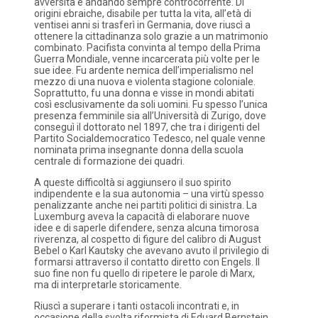
avversità e andando sempre controcorrente. Di
origini ebraiche, disabile per tutta la vita, all’età di
ventisei anni si trasferì in Germania, dove riuscì a
ottenere la cittadinanza solo grazie a un matrimonio
combinato. Pacifista convinta al tempo della Prima
Guerra Mondiale, venne incarcerata più volte per le
sue idee. Fu ardente nemica dell’imperialismo nel
mezzo di una nuova e violenta stagione coloniale.
Soprattutto, fu una donna e visse in mondi abitati
così esclusivamente da soli uomini. Fu spesso l’unica
presenza femminile sia all’Università di Zurigo, dove
conseguì il dottorato nel 1897, che tra i dirigenti del
Partito Socialdemocratico Tedesco, nel quale venne
nominata prima insegnante donna della scuola
centrale di formazione dei quadri.
A queste difficoltà si aggiunsero il suo spirito
indipendente e la sua autonomia – una virtù spesso
penalizzante anche nei partiti politici di sinistra. La
Luxemburg aveva la capacità di elaborare nuove
idee e di saperle difendere, senza alcuna timorosa
riverenza, al cospetto di figure del calibro di August
Bebel o Karl Kautsky che avevano avuto il privilegio di
formarsi attraverso il contatto diretto con Engels. Il
suo fine non fu quello di ripetere le parole di Marx,
ma di interpretarle storicamente.
Riuscì a superare i tanti ostacoli incontrati e, in
occasione della svolta riformista di Eduard Bernstein