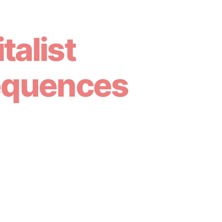
talist
sequences