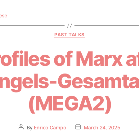
ese
PAST TALKS
files of Marx a
ngels-Gesamt
(MEGA2)
By
Enrico Campo
March 24, 2025