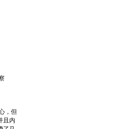
。
察
心，但
并且内