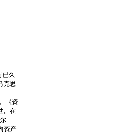
待已久
马克思
版。《资
世。在
克尔
是向资产