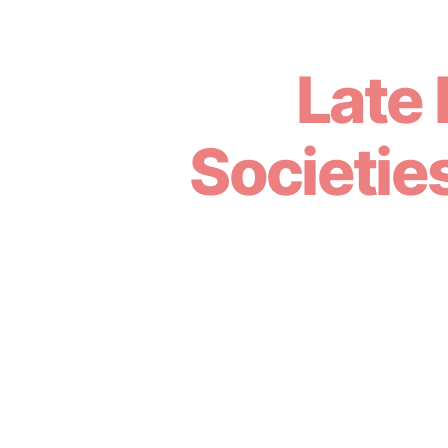
Late 
Societie