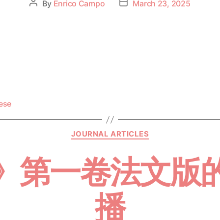
By
Enrico Campo
March 23, 2025
ese
JOURNAL ARTICLES
》第一卷法文版
播