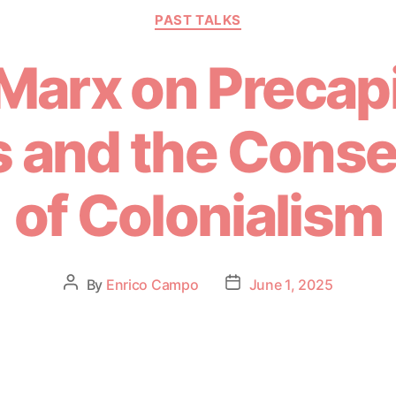
PAST TALKS
Marx on Precapi
s and the Con
of Colonialism
By
Enrico Campo
June 1, 2025