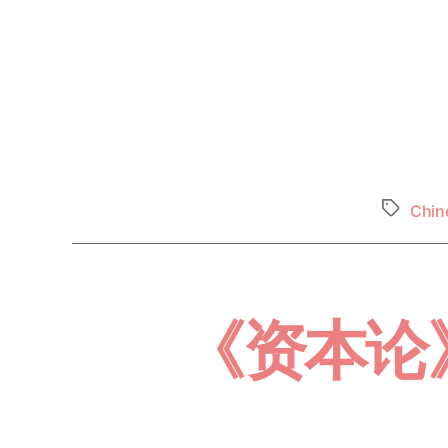
Chin
《资本论