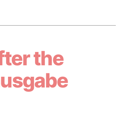
fter the
ausgabe