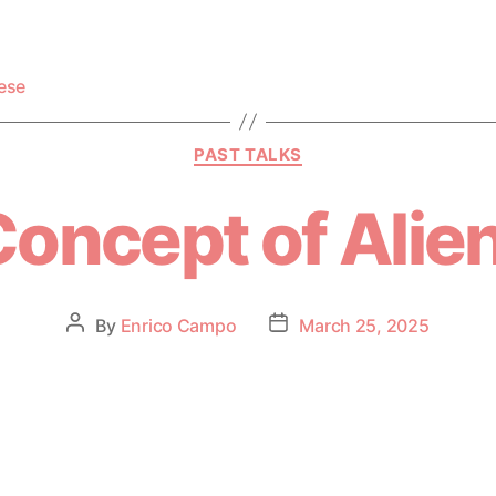
ese
PAST TALKS
oncept of Alie
By
Enrico Campo
March 25, 2025