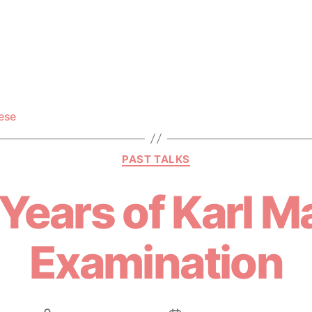
ese
PAST TALKS
Years of Karl M
Examination