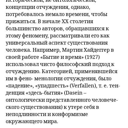
Исторической, не онтологической,
концепции отчуждения, однако,
потребовалось немало времени, чтобы
прижиться. В начале XX столетия
большинство авторов, обращавшихся к
этому феномену, рассматривали его как
универсальный аспект существования
человека. Например, Мартин Хайдеггер в
своей работе «Бытие и время» (1927)
использовал чисто философский подход к
отчуждению. Категорией, применявшейся
им в фено- менологии отчуждения, было
«падение», «упадшесть» (Verfallen), т. е. тен-
денция «здесь-бытия» (Dasein –
онтологически представленного человече-
ского существования) к утере себя в
неподлинности и конформизме
окружающего мира.