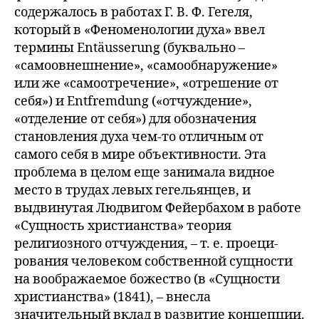
содержалось в работах Г. В. Ф. Гегеля,
который в «Феноменологии духа» ввел
термины Entäusserung (буквально –
«самоовнешнение», «самообнаружение»
или же «самоотречение», «отрешение от
себя») и Entfremdung («отчуждение»,
«отделение от себя») для обозначения
становления духа чем-то отличным от
самого себя в мире объективности. Эта
проблема в целом еще занимала видное
место в трудах левых гегельянцев, и
выдвинутая Людвигом Фейербахом в работе
«Сущность христианства» теория
религиозного отчуждения, – т. е. проеци-
рования человеком собственной сущности
на воображаемое божество (в «Сущности
христианства» (1841), – внесла
значительный вклад в развитие концепции.