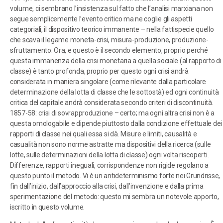
volume, ci sembrano l’insistenza sul fatto che l’analisi marxiana non
segue semplicemente l’evento critico ma ne coglie gli aspetti
categoriali, il dispositivo teorico immanente – nella fattispecie quello
che scava il legame moneta-crisi, misura-produzione, produzione-
sfruttamento. Ora, e questo è il secondo elemento, proprio perché
questa immanenza della crisi monetaria a quella sociale (al rapporto di
classe) è tanto profonda, proprio per questo ogni crisi andrà
considerata in maniera singolare (come rilevante dalla particolare
determinazione della lotta di classe che le sottostà) ed ogni continuità
critica del capitale andrà considerata secondo criteri di discontinuità.
1857-58: crisi di sovrapproduzione – certo; ma ogni altra crisi non è a
questa omologabile e dipende piuttosto dalla condizione effettuale dei
rapporti di classe nei quali essa si dà. Misure e limiti, causalità e
casualità non sono norme astratte ma dispositivi della ricerca (sulle
lotte, sulle determinazioni della lotta di classe) ogni volta riscoperti.
Differenze, rapporti ineguali, corrispondenze non rigide regolano a
questo punto il metodo. Vi è un antideterminismo forte nei Grundrisse,
fin dall’inizio, dall’approccio alla crisi, dall’invenzione e dalla prima
sperimentazione del metodo: questo mi sembra un notevole apporto,
iscritto in questo volume.