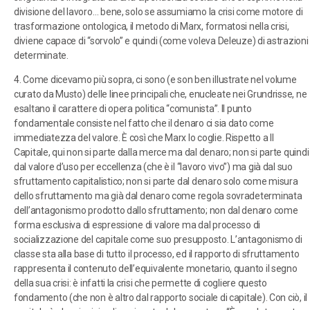
divisione del lavoro… bene, solo se assumiamo la crisi come motore di
trasformazione ontologica, il metodo di Marx, formatosi nella crisi,
diviene capace di “sorvolo” e quindi (come voleva Deleuze) di astrazioni
determinate.
4. Come dicevamo più sopra, ci sono (e son ben illustrate nel volume
curato da Musto) delle linee principali che, enucleate nei Grundrisse, ne
esaltano il carattere di opera politica “comunista”. Il punto
fondamentale consiste nel fatto che il denaro ci sia dato come
immediatezza del valore. È così che Marx lo coglie. Rispetto a Il
Capitale, qui non si parte dalla merce ma dal denaro; non si parte quindi
dal valore d’uso per eccellenza (che è il “lavoro vivo”) ma già dal suo
sfruttamento capitalistico; non si parte dal denaro solo come misura
dello sfruttamento ma già dal denaro come regola sovradeterminata
dell’antagonismo prodotto dallo sfruttamento; non dal denaro come
forma esclusiva di espressione di valore ma dal processo di
socializzazione del capitale come suo presupposto. L’antagonismo di
classe sta alla base di tutto il processo, ed il rapporto di sfruttamento
rappresenta il contenuto dell’equivalente monetario, quanto il segno
della sua crisi: è infatti la crisi che permette di cogliere questo
fondamento (che non è altro dal rapporto sociale di capitale). Con ciò, il