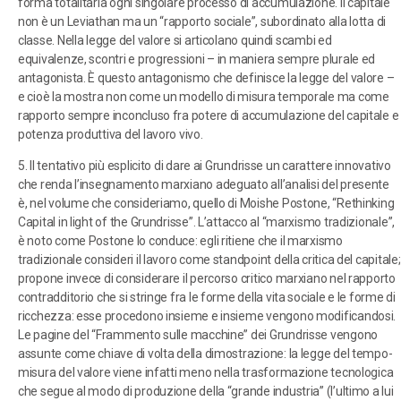
forma totalitaria ogni singolare processo di accumulazione. Il capitale
non è un Leviathan ma un “rapporto sociale”, subordinato alla lotta di
classe. Nella legge del valore si articolano quindi scambi ed
equivalenze, scontri e progressioni – in maniera sempre plurale ed
antagonista. È questo antagonismo che definisce la legge del valore –
e cioè la mostra non come un modello di misura temporale ma come
rapporto sempre inconcluso fra potere di accumulazione del capitale e
potenza produttiva del lavoro vivo.
5. Il tentativo più esplicito di dare ai Grundrisse un carattere innovativo
che renda l’insegnamento marxiano adeguato all’analisi del presente
è, nel volume che consideriamo, quello di Moishe Postone, “Rethinking
Capital in light of the Grundrisse”. L’attacco al “marxismo tradizionale”,
è noto come Postone lo conduce: egli ritiene che il marxismo
tradizionale consideri il lavoro come standpoint della critica del capitale;
propone invece di considerare il percorso critico marxiano nel rapporto
contradditorio che si stringe fra le forme della vita sociale e le forme di
ricchezza: esse procedono insieme e insieme vengono modificandosi.
Le pagine del “Frammento sulle macchine” dei Grundrisse vengono
assunte come chiave di volta della dimostrazione: la legge del tempo-
misura del valore viene infatti meno nella trasformazione tecnologica
che segue al modo di produzione della “grande industria” (l’ultimo a lui