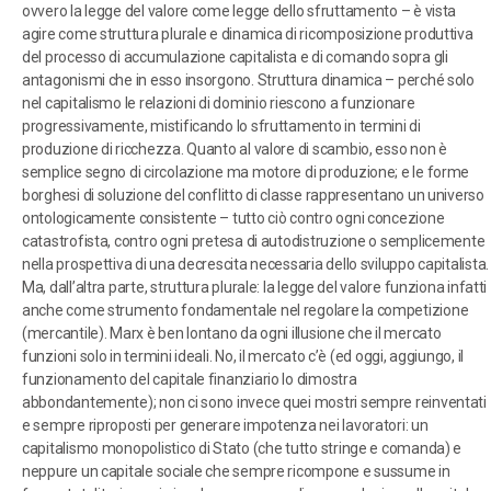
ovvero la legge del valore come legge dello sfruttamento – è vista
agire come struttura plurale e dinamica di ricomposizione produttiva
del processo di accumulazione capitalista e di comando sopra gli
antagonismi che in esso insorgono. Struttura dinamica – perché solo
nel capitalismo le relazioni di dominio riescono a funzionare
progressivamente, mistificando lo sfruttamento in termini di
produzione di ricchezza. Quanto al valore di scambio, esso non è
semplice segno di circolazione ma motore di produzione; e le forme
borghesi di soluzione del conflitto di classe rappresentano un universo
ontologicamente consistente – tutto ciò contro ogni concezione
catastrofista, contro ogni pretesa di autodistruzione o semplicemente
nella prospettiva di una decrescita necessaria dello sviluppo capitalista.
Ma, dall’altra parte, struttura plurale: la legge del valore funziona infatti
anche come strumento fondamentale nel regolare la competizione
(mercantile). Marx è ben lontano da ogni illusione che il mercato
funzioni solo in termini ideali. No, il mercato c’è (ed oggi, aggiungo, il
funzionamento del capitale finanziario lo dimostra
abbondantemente); non ci sono invece quei mostri sempre reinventati
e sempre riproposti per generare impotenza nei lavoratori: un
capitalismo monopolistico di Stato (che tutto stringe e comanda) e
neppure un capitale sociale che sempre ricompone e sussume in