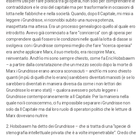
essermi utili per fare politica tra gli operai, non solo per comprendere le
contraddizioni e le crisi del capitale ma per trasformarle in occasioni di
lotta nelle fabbriche e nella società. Quando, dopo Il Capitale, mi misi a
leggere i Grundrisse, vi riconobbi subito una nuova potenza,
inaspettata ma attesa. Era un processo genealogico quello al quale ero
introdotto. Avevo già cominciato a fare “conricerca” con gli operai per
comprendere quali fossero le condizioni nelle quali la lotta di classe si
svolgeva: con i Grundrisse compresi meglio che fare “ricerca operaia”
era anche applicare Marx, il suo metodo, era riscoprire Marx,
reinventarlo. Anch’io mi sono sempre chiesto, come fa Eric Hobsbawm
– a partire dalla constatazione che un mezzo secolo dopo la morte di
Marx i Grundrisse erano ancora sconosciuti – anch’io mi sono chiesto
quanti (in più di quelli che lo erano) sarebbero diventati marxisti (e se lo
sarebbero diventati in maniera diversa da come i non-lettori dei
Grundrisse lo erano stati) – qualora avessero potuto leggere i
Grundrisse contemporaneamente a Il Capitale. Per la maniera nella
quale noi li conoscemmo, ci fu impossibile separare i Grundrisse non
solo da Il Capitale ma dal loro ruolo di operatori politici che le letture di
Marx dovevano nutrire.
2. Hobsbawm ha detto dei Grundrisse – che si tratta di una “specie di
stenografia intellettuale privata che è a volte impenetrabile”. Credo che