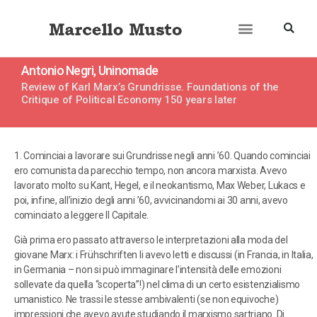
Antonio Negri, Uninomade
Review of Karl Marx’s Grundrisse. Foundations of the
Critique of Political Economy 150 years later
1. Cominciai a lavorare sui Grundrisse negli anni ’60. Quando cominciai
ero comunista da parecchio tempo, non ancora marxista. Avevo
lavorato molto su Kant, Hegel, e il neokantismo, Max Weber, Lukacs e
poi, infine, all’inizio degli anni ’60, avvicinandomi ai 30 anni, avevo
cominciato a leggere Il Capitale.
Già prima ero passato attraverso le interpretazioni alla moda del
giovane Marx: i Frühschriften li avevo letti e discussi (in Francia, in Italia,
in Germania – non si può immaginare l’intensità delle emozioni
sollevate da quella “scoperta”!) nel clima di un certo esistenzialismo
umanistico. Ne trassi le stesse ambivalenti (se non equivoche)
impressioni che avevo avute studiando il marxismo sartriano. Di