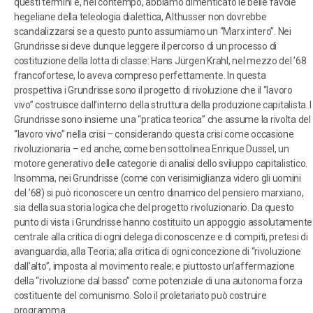
questi termini e, nel contempo, abbiamo dimenticato le belle favole
hegeliane della teleologia dialettica, Althusser non dovrebbe
scandalizzarsi se a questo punto assumiamo un “Marx intero”. Nei
Grundrisse si deve dunque leggere il percorso di un processo di
costituzione della lotta di classe: Hans Jürgen Krahl, nel mezzo del ’68
francofortese, lo aveva compreso perfettamente. In questa
prospettiva i Grundrisse sono il progetto di rivoluzione che il “lavoro
vivo” costruisce dall’interno della struttura della produzione capitalista. I
Grundrisse sono insieme una “pratica teorica” che assume la rivolta del
“lavoro vivo” nella crisi – considerando questa crisi come occasione
rivoluzionaria – ed anche, come ben sottolinea Enrique Dussel, un
motore generativo delle categorie di analisi dello sviluppo capitalistico.
Insomma, nei Grundrisse (come con verisimiglianza videro gli uomini
del ’68) si può riconoscere un centro dinamico del pensiero marxiano,
sia della sua storia logica che del progetto rivoluzionario. Da questo
punto di vista i Grundrisse hanno costituito un appoggio assolutamente
centrale alla critica di ogni delega di conoscenze e di compiti, pretesi di
avanguardia, alla Teoria; alla critica di ogni concezione di “rivoluzione
dall’alto”, imposta al movimento reale; e piuttosto un’affermazione
della “rivoluzione dal basso” come potenziale di una autonoma forza
costituente del comunismo. Solo il proletariato può costruire
programma.