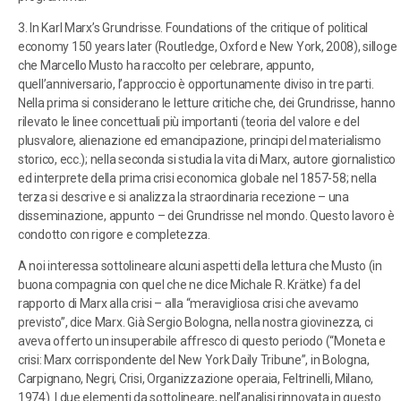
3. In Karl Marx’s Grundrisse. Foundations of the critique of political
economy 150 years later (Routledge, Oxford e New York, 2008), silloge
che Marcello Musto ha raccolto per celebrare, appunto,
quell’anniversario, l’approccio è opportunamente diviso in tre parti.
Nella prima si considerano le letture critiche che, dei Grundrisse, hanno
rilevato le linee concettuali più importanti (teoria del valore e del
plusvalore, alienazione ed emancipazione, principi del materialismo
storico, ecc.); nella seconda si studia la vita di Marx, autore giornalistico
ed interprete della prima crisi economica globale nel 1857-58; nella
terza si descrive e si analizza la straordinaria recezione – una
disseminazione, appunto – dei Grundrisse nel mondo. Questo lavoro è
condotto con rigore e completezza.
A noi interessa sottolineare alcuni aspetti della lettura che Musto (in
buona compagnia con quel che ne dice Michale R. Krätke) fa del
rapporto di Marx alla crisi – alla “meravigliosa crisi che avevamo
previsto”, dice Marx. Già Sergio Bologna, nella nostra giovinezza, ci
aveva offerto un insuperabile affresco di questo periodo (“Moneta e
crisi: Marx corrispondente del New York Daily Tribune”, in Bologna,
Carpignano, Negri, Crisi, Organizzazione operaia, Feltrinelli, Milano,
1974). I due elementi da sottolineare, nell’analisi rinnovata in questo