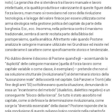
noto). La gerarchia che si stendeva tra il lavoro manuale e lavoro
intellettuale, e la qualità produttiva e valorizzante di queste figure della
forza lavoro, man mano si rovesciano nel corso della rivoluzione
tecnologica, e la legge del valore finisce per essere utilizzata come
arma ideologica nella gestione politica del capitale da parte della
borghesia. Ecc., ecc.. Insomma, nella polemica contro il marxismo
tradizionale, sembra di sentir recitata parte della Bibbia del
postoperaismo, quella analitica. Altrettanto vale quando Postone
analizza le categorie marxiane utilizzate nei Grundrisse ed insiste nel
considerarne il carattere come specificamente storico e tendenziale.
Più dubbio diviene il discorso di Postone quand’egli – accentuando la
“duplicità” delle categorie marxiane (quella di forza-lavoro come
capitale variabile o come classe, è esemplare) – pretende che non vi
sia soluzione strutturale (rivoluzionaria?) al determinarsi storico della
“sussunzione reale” della società nel capitale. Già Panzieri e Tronti (alla
fine degli anni ’50) sottolineavano questa situazione, denunciando in
essa un “incantesimo del metodo” (dualistico, dialettico negativo) e un
conseguente “blocco della ricerca”. Se tutto è stato assorbito nel
capitale, come si definisce la determinazione rivoluzionaria, come
sorge la “diversità essenziale” della classe? Postone risponde che la
sola conclusione di questo sviluppo logico consiste nella catastrofe