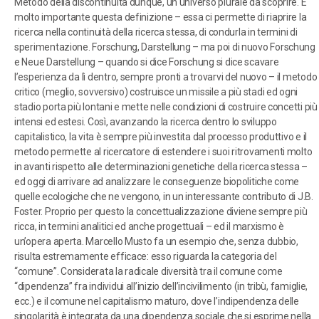
Metodo della discontinuità dunque, un universo plurale da scoprire. È
molto importante questa definizione – essa ci permette di riaprire la
ricerca nella continuità della ricerca stessa, di condurla in termini di
sperimentazione. Forschung, Darstellung – ma poi di nuovo Forschung
e Neue Darstellung – quando si dice Forschung si dice scavare
l’esperienza da lì dentro, sempre pronti a trovarvi del nuovo – il metodo
critico (meglio, sovversivo) costruisce un missile a più stadi ed ogni
stadio porta più lontani e mette nelle condizioni di costruire concetti più
intensi ed estesi. Così, avanzando la ricerca dentro lo sviluppo
capitalistico, la vita è sempre più investita dal processo produttivo e il
metodo permette al ricercatore di estendere i suoi ritrovamenti molto
in avanti rispetto alle determinazioni genetiche della ricerca stessa –
ed oggi di arrivare ad analizzare le conseguenze biopolitiche come
quelle ecologiche che ne vengono, in un interessante contributo di J.B.
Foster. Proprio per questo la concettualizzazione diviene sempre più
ricca, in termini analitici ed anche progettuali – ed il marxismo è
un’opera aperta. Marcello Musto fa un esempio che, senza dubbio,
risulta estremamente efficace: esso riguarda la categoria del
“comune”. Considerata la radicale diversità tra il comune come
“dipendenza” fra individui all’inizio dell’incivilimento (in tribù, famiglie,
ecc.) e il comune nel capitalismo maturo, dove l’indipendenza delle
singolarità è integrata da una dipendenza sociale che si esprime nella