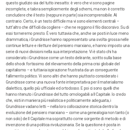
questo giudizio sia del tutto inesatto: è vero che vi sono pagine
incomplete, e talora semplicemente degli schemi, ma non è corretto
concludere che il testo (neppure in parte) sia incomprensibile. Al
contrario. Certo, è un testo difficile ma vi sono elementi centrali –
tutt’altro che difficili da cogliere – che ne reggono il filo discorsivo. Su di
essi torneremo presto. È vero tuttavia che, anche se posti in luce meno
drammatica, i Grundrisse hanno rappresentato una svolta grossa nelle
continue letture e riletture del pensiero marxiano, e hanno imposto una
serie di nuovi divisioni nella sua interpretazione. Vi è stato chi ha
considerato i Grundrisse come un testo delirante, scritto sulla base
dello shock fortissimo del rilevamento della prima crisi globale del
capitalismo – e tuttavia ispirazione frustrata da un conseguente
fallimento politico. Vi sono altri che hanno piuttosto considerato i
Grundrisse come una nuova fonte interpretativa per il materialismo
dialettico, quello più ufficiale ed ortodosso. E poi ci sono quelli che
hanno ritenuto i Grundrisse del tutto omologabili a Il Capitale. Io credo
che, visti in maniera più realistica e politicamente adeguata, i
Grundrisse vadano letti – nella loro collocazione storica dentro la
evoluzione del pensiero marxiano – come una genealogia non tanto (o
non solo) de Il Capitale ma soprattutto come sorgente di metodo e di
invenzione di una politica rivoluzionaria. Se la questione è posta in