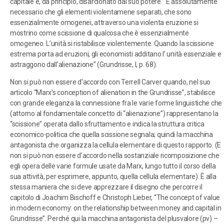
capitale è, da principio, disarcionato dal suo potere. “È assolutamente
necessario che gli elementi violentamene separati, che sono
essenzialmente omogenei, attraverso una violenta eruzione si
mostrino come scissione di qualcosa che è essenzialmente
omogeneo. L’unità si ristabilisce violentemente. Quando la scissione
estrema porta ad eruzioni, gli economisti additano l’ unità essenziale e
astraggono dall’alienazione” (Grundrisse, I, p. 68).
Non si può non essere d’accordo con Terrell Carver quando, nel suo
articolo “Marx’s conception of alienation in the Grundrisse”, stabilisce
con grande eleganza la connessione fra le varie forme linguistiche che
(attorno al fondamentale concetto di “alienazione”) rappresentano la
“scissione” operata dallo sfruttamento e indica la struttura critica
economico-politica che quella scissione segnala; quindi la macchina
antagonista che organizza la cellula elementare di questo rapporto. (E
non si può non essere d’accordo nella sostanziale ricomposizione che
egli opera delle varie formule usate da Marx, lungo tutto il corso della
sua attività, per esprimere, appunto, quella cellula elementare). È alla
stessa maniera che si deve apprezzare il disegno che percorre il
capitolo di Joachim Bischoff e Christoph Lieber, “The concept of value
in modern economy: on the relationship between money and capital in
Grundrisse”. Perché qui la macchina antagonista del plusvalore (pv) –