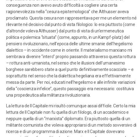
conseguenza non avevo avuto difficoltà a cogliere una certa
ragionevolezza nella “cesura epistemologica” che Althusser aveva
proclamato. Questa cesura non rappresentava per me un elemento né
rilevante né decisivo dal punto di vista filologico: lo era piuttosto (come
d’altronde voleva Althusser) dal punto di vista di un’ermeneutica
politica e polemica “situata” (come, appunto, in un Kampf-platz) del
pensiero rivoluzionario, nell’epoca delle ultime smanie dell’hegelismo
dialettico – in occidente come in oriente. Il materialismo marxiano mi
sembrava divenire “intero” proprio passando attraverso questa rottura
– rottura anti-umanista, nel senso che le illusioni dell’umanesimo
borghese sarebbero state a quel punto definitivamente scacciate – e
soprattutto nel senso che la dialettica hegeliana era effettivamente
messa da parte. Per noi, educati nell’hegelismo e alle infinite variazioni
della “coscienza infelice”, questo passaggio era necessario: costituiva
una propedeutica alla militanza rivoluzionaria.
La lettura de Il Capitale mi risultò comunque assai difficile. Certo la mia
lettura de Il Capitale non fu quella di un filologo, di un accademico e
neppure quella di un “marxista” diplomato. Era piuttosto quella di un
militante comunista che voleva appropriarsi di un metodo sovversivo di
ricerca e di un programma di azione. Marx e Il Capitale dovevano