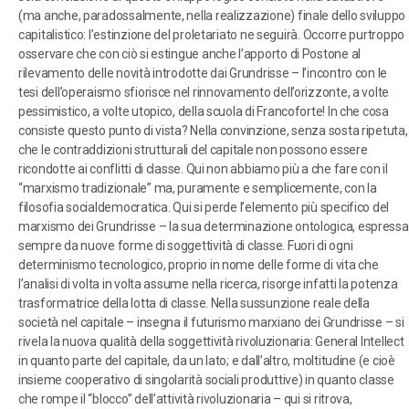
(ma anche, paradossalmente, nella realizzazione) finale dello sviluppo
capitalistico: l’estinzione del proletariato ne seguirà. Occorre purtroppo
osservare che con ciò si estingue anche l’apporto di Postone al
rilevamento delle novità introdotte dai Grundrisse – l’incontro con le
tesi dell’operaismo sfiorisce nel rinnovamento dell’orizzonte, a volte
pessimistico, a volte utopico, della scuola di Francoforte! In che cosa
consiste questo punto di vista? Nella convinzione, senza sosta ripetuta,
che le contraddizioni strutturali del capitale non possono essere
ricondotte ai conflitti di classe. Qui non abbiamo più a che fare con il
“marxismo tradizionale” ma, puramente e semplicemente, con la
filosofia socialdemocratica. Qui si perde l’elemento più specifico del
marxismo dei Grundrisse – la sua determinazione ontologica, espressa
sempre da nuove forme di soggettività di classe. Fuori di ogni
determinismo tecnologico, proprio in nome delle forme di vita che
l’analisi di volta in volta assume nella ricerca, risorge infatti la potenza
trasformatrice della lotta di classe. Nella sussunzione reale della
società nel capitale – insegna il futurismo marxiano dei Grundrisse – si
rivela la nuova qualità della soggettività rivoluzionaria: General Intellect
in quanto parte del capitale, da un lato; e dall’altro, moltitudine (e cioè
insieme cooperativo di singolarità sociali produttive) in quanto classe
che rompe il “blocco” dell’attività rivoluzionaria – qui si ritrova,