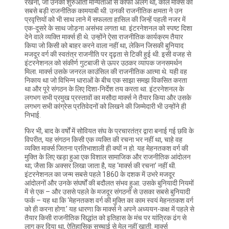
रखना, जो उनकी शुरुआती मान्यताओं से काफी अलग था, कार्ल मार्क्स की
सबसे बड़ी राजनीतिक कामयाबी थी. उनकी राजनीतिक क्षमता ने उन
प्रवृत्तियों को भी साथ लाने में सफलता हासिल की जिन्हें पहली नजर में
एक-दूसरे के साथ जोड़ना असंभव लगता था. इंटरनेशनल को स्पष्ट दिशा
देने वाले व्यक्ति मार्क्स ही थे. उन्होंने ऐसा राजनीतिक कार्यक्रम तैयार
किया जो किसी को बाहर करने वाला नहीं था, लेकिन जिसकी बुनियाद
मजदूर वर्ग की स्वतंत्र राजनीति पर दृढ़ता से टिकी हुई थी. इसी वजह से
इंटरनेशनल को संकीर्ण गुटबाजी से ऊपर उठकर व्यापक जनसमर्थन
मिला. मार्क्स उसके जनरल काउंसिल की राजनीतिक आत्मा थे. यही वह
निकाय था जो विभिन्न धाराओं के बीच एक साझा समझ विकसित करता
था और पूरे संगठन के लिए दिशा-निर्देश तय करता था. इंटरनेशनल के
लगभग सभी प्रमुख प्रस्तावों का मसौदा मार्क्स ने तैयार किया और उसके
लगभग सभी कांग्रेस प्रतिवेदनों को लिखने की जिम्मेदारी भी उन्होंने ही
निभाई.
फिर भी, बाद के वर्षों में सोवियत संघ के प्रचारतंत्र द्वारा बनाई गई छवि के
विपरीत, यह संगठन किसी एक व्यक्ति की रचना भर नहीं था, चाहे वह
व्यक्ति मार्क्स जितना प्रतिभाशाली ही क्यों न हो. यह मेहनतकश वर्ग की
मुक्ति के लिए खड़ा हुआ एक विशाल सामाजिक और राजनीतिक आंदोलन
था; जैसा कि अक्सर लिखा जाता है, यह ‘मार्क्स की रचना’ नहीं थी.
इंटरनेशनल का जन्म सबसे पहले 1860 के दशक में उभरे मजदूर
आंदोलनों और उनके संघर्षों की बदौलत संभव हुआ. उसके बुनियादी नियमों
में से एक – और उससे पहले के मजदूर संगठनों से उसका सबसे बुनियादी
फर्क – यह था कि ‘मेहनतकश वर्ग की मुक्ति का काम स्वयं मेहनतकश वर्ग
को ही करना होगा.’ यह धारणा कि मार्क्स ने अपने अध्ययन-कक्ष में पहले से
तैयार किसी राजनीतिक सिद्धांत को इतिहास के मंच पर यांत्रिक ढंग से
लागू कर दिया था, ऐतिहासिक सच्चाई से मेल नहीं खाती. मार्क्स