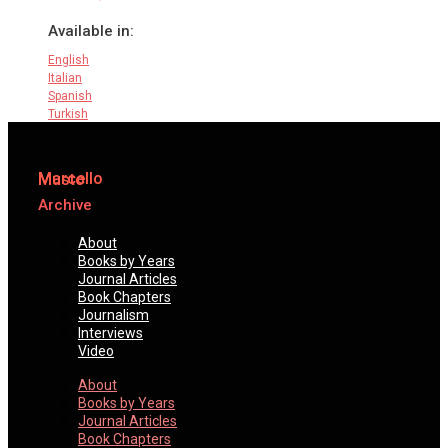
Available in:
English
Italian
Spanish
Turkish
Marcello
Musto
Archive
About
Books by Years
Journal Articles
Book Chapters
Journalism
Interviews
Video
About
Books by Years
Journal Articles
Book Chapters