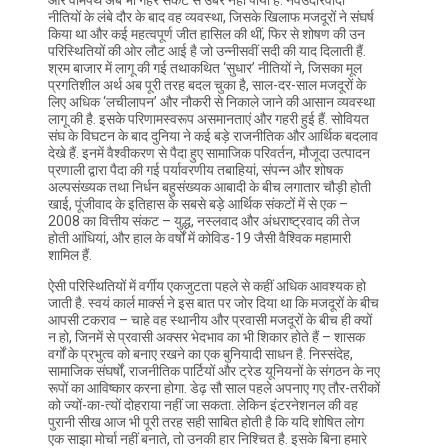
और वामपंथ अब भी गहरे संकट से उबर नहीं पाया है. नवउदारवादी
नीतियों के लंबे दौर के बाद वह व्यवस्था, जिसके खिलाफ मजदूरों ने संघर्ष
किया था और कई महत्वपूर्ण जीत हासिल की थीं, फिर से शोषण की उन
परिस्थितियों की ओर लौट आई है जो उन्नीसवीं सदी की याद दिलाती हैं.
श्रम बाजार में लागू की गई तथाकथित ‘सुधार’ नीतियों ने, जिसका मूल
प्रगतिशील अर्थ अब पूरी तरह बदल चुका है, साल-दर-साल मजदूरों के
लिए अधिक ‘लचीलापन’ और नौकरी से निकाले जाने की आसान व्यवस्था
लागू की है. इसके परिणामस्वरूप असमानताएं और गहरी हुई हैं. सोवियत
संघ के विघटन के बाद दुनिया ने कई बड़े राजनीतिक और आर्थिक बदलाव
देखे हैं. इनमें वैश्वीकरण से पैदा हुए सामाजिक परिवर्तन, मौजूदा उत्पादन
प्रणाली द्वारा पैदा की गई पर्यावरणीय तबाहियां, संपन्न और शोषक
अल्पसंख्यक तथा निर्धन बहुसंख्यक आबादी के बीच लगातार चौड़ी होती
खाई, पूंजीवाद के इतिहास के सबसे बड़े आर्थिक संकटों में से एक –
2008 का वित्तीय संकट – युद्ध, नस्लवाद और अंधराष्ट्रवाद की तेज
होती आंधियां, और हाल के वर्षों में कोविड-19 जैसी वैश्विक महामारी
शामिल हैं.
ऐसी परिस्थितियों में वर्गीय एकजुटता पहले से कहीं अधिक आवश्यक हो
जाती है. स्वयं कार्ल मार्क्स ने इस बात पर जोर दिया था कि मजदूरों के बीच
आपसी टकराव – चाहे वह स्थानीय और प्रवासी मजदूरों के बीच ही क्यों
न हो, जिनमें से प्रवासी अक्सर भेदभाव का भी शिकार होते हैं – शासक
वर्गों के प्रभुत्व को बनाए रखने का एक बुनियादी साधन है. निस्संदेह,
सामाजिक संघर्षों, राजनीतिक पार्टियों और ट्रेड यूनियनों के संगठन के नए
रूपों का आविष्कार करना होगा. डेढ़ सौ साल पहले अपनाए गए तौर-तरीकों
को ज्यों-का-त्यों दोहराया नहीं जा सकता. लेकिन इंटरनेशनल की वह
पुरानी सीख आज भी पूरी तरह सही साबित होती है कि यदि शोषित लोग
एक साझा मोर्चा नहीं बनाते, तो उनकी हार निश्चित है. इसके बिना हमारे