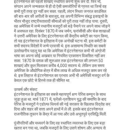
इंटरनेशनल की पहली शाखाएं स्थापित करनी शुरू कर दीं. फिर भी,
संगठन अपने जन्मकाल से ही दो ऐसी कमजोरियों से ग्रस्त था जिन्हें वह
कभी पूरी तरह दूर नहीं कर सका. पहली, लंदन स्थित जनरल काउंसिल
की बार-बार की अपीलों के बावजूद, वह अपनी विभिन्न संबद्ध इकाइयों के
भीतर मौजूद राष्ट्रीयतावादी सीमाओं को पूरी तरह नहीं तोड़ पाया. दूसरी,
वह अमेरिका में जन्मे स्थानीय मजदूरों को बड़े पैमाने पर अपने साथ जोड़ने
में असफल रहा. दिसंबर 1870 में जब जर्मन, फ्रांसीसी और चेक शाखाओं
ने उत्तरी अमेरिका के लिए इंटरनेशनल की केंद्रीय कमेटी का गठन किया,
तो यह इंटरनेशनल के इतिहास में एक अनोखी घटना थी. इस कमेटी के
सभी सदस्य विदेशों में जन्मे प्रवासी थे. इस असामान्य स्थिति का सबसे
उल्लेखनीय पहलू यह था कि अमेरिका में इंटरनेशनल कभी भी अंग्रेजी
भाषा का अपना कोई अखबार या नियमित प्रकाशन विकसित नहीं कर
सका. 1870 के दशक की शुरुआत तक इंटरनेशनल की लगभग 50
शाखाएं और कुल मिलाकर करीब 4,000 सदस्य थे. लेकिन उस समय
अमेरिका के औद्योगिक क्षेत्र में बीस लाख से अधिक मजदूर काम कर रहे
थे. इस लिहाज से इंटरनेशनल का प्रभाव अभी भी अमेरिकी मजदूर वर्ग के
केवल एक छोटे से हिस्से तक ही सीमित था.
उत्कर्ष और संकट
इंटरनेशनल के इतिहास का सबसे महत्वपूर्ण क्षण पेरिस कम्यून के साथ
जुड़ा हुआ था. मार्च 1871 में, फ्रेंको-प्रुशियन युद्ध की समाप्ति के बाद
पेरिस के मजदूरों ने एडोल्फ थियर्स की नई सरकार के खिलाफ विद्रोह कर
दिया और शहर की सत्ता अपने हाथों में ले ली. इसके बाद इंटरनेशनल
राजनीतिक तूफान के केंद्र में आ गया और उसे अभूतपूर्व प्रसिद्धि मिली.
पूंजीपतियों और मध्यवर्ग के लिए वह स्थापित व्यवस्था के लिए एक बड़ा
खतरा बन गया था, जबकि मजदूरों के लिए उसने शोषण और अन्याय से