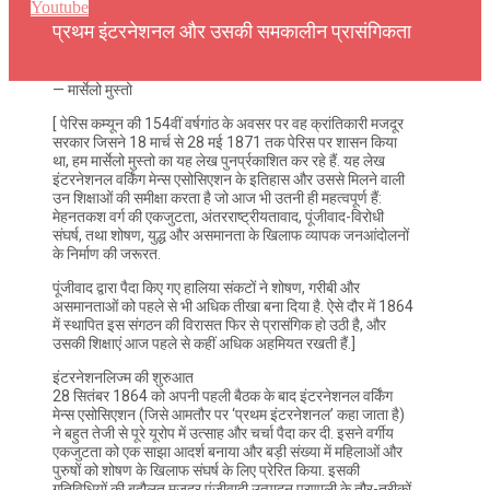
Youtube
प्रथम इंटरनेशनल और उसकी समकालीन प्रासंगिकता
— मार्सेलो मुस्तो
[ पेरिस कम्यून की 154वीं वर्षगांठ के अवसर पर वह क्रांतिकारी मजदूर
सरकार जिसने 18 मार्च से 28 मई 1871 तक पेरिस पर शासन किया
था, हम मार्सेलो मुस्तो का यह लेख पुनर्प्रकाशित कर रहे हैं. यह लेख
इंटरनेशनल वर्किंग मेन्स एसोसिएशन के इतिहास और उससे मिलने वाली
उन शिक्षाओं की समीक्षा करता है जो आज भी उतनी ही महत्वपूर्ण हैं:
मेहनतकश वर्ग की एकजुटता, अंतरराष्ट्रीयतावाद, पूंजीवाद-विरोधी
संघर्ष, तथा शोषण, युद्ध और असमानता के खिलाफ व्यापक जनआंदोलनों
के निर्माण की जरूरत.
पूंजीवाद द्वारा पैदा किए गए हालिया संकटों ने शोषण, गरीबी और
असमानताओं को पहले से भी अधिक तीखा बना दिया है. ऐसे दौर में 1864
में स्थापित इस संगठन की विरासत फिर से प्रासंगिक हो उठी है, और
उसकी शिक्षाएं आज पहले से कहीं अधिक अहमियत रखती हैं.]
इंटरनेशनलिज्म की शुरुआत
28 सितंबर 1864 को अपनी पहली बैठक के बाद इंटरनेशनल वर्किंग
मेन्स एसोसिएशन (जिसे आमतौर पर ‘प्रथम इंटरनेशनल’ कहा जाता है)
ने बहुत तेजी से पूरे यूरोप में उत्साह और चर्चा पैदा कर दी. इसने वर्गीय
एकजुटता को एक साझा आदर्श बनाया और बड़ी संख्या में महिलाओं और
पुरुषों को शोषण के खिलाफ संघर्ष के लिए प्रेरित किया. इसकी
गतिविधियों की बदौलत मजदूर पूंजीवादी उत्पादन प्रणाली के तौर-तरीकों