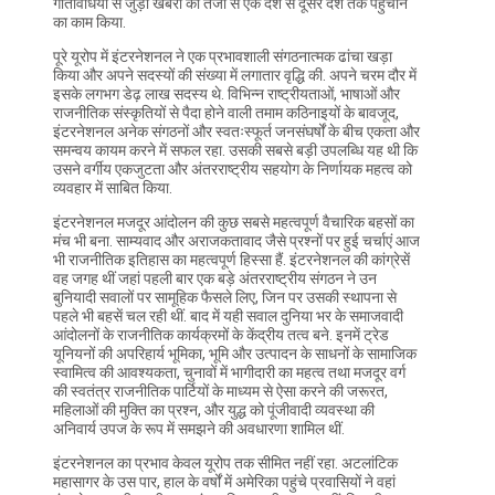
गतिविधियों से जुड़ी खबरों को तेजी से एक देश से दूसरे देश तक पहुंचाने
का काम किया.
पूरे यूरोप में इंटरनेशनल ने एक प्रभावशाली संगठनात्मक ढांचा खड़ा
किया और अपने सदस्यों की संख्या में लगातार वृद्धि की. अपने चरम दौर में
इसके लगभग डेढ़ लाख सदस्य थे. विभिन्न राष्ट्रीयताओं, भाषाओं और
राजनीतिक संस्कृतियों से पैदा होने वाली तमाम कठिनाइयों के बावजूद,
इंटरनेशनल अनेक संगठनों और स्वतःस्फूर्त जनसंघर्षों के बीच एकता और
समन्वय कायम करने में सफल रहा. उसकी सबसे बड़ी उपलब्धि यह थी कि
उसने वर्गीय एकजुटता और अंतरराष्ट्रीय सहयोग के निर्णायक महत्व को
व्यवहार में साबित किया.
इंटरनेशनल मजदूर आंदोलन की कुछ सबसे महत्वपूर्ण वैचारिक बहसों का
मंच भी बना. साम्यवाद और अराजकतावाद जैसे प्रश्नों पर हुई चर्चाएं आज
भी राजनीतिक इतिहास का महत्वपूर्ण हिस्सा हैं. इंटरनेशनल की कांग्रेसें
वह जगह थीं जहां पहली बार एक बड़े अंतरराष्ट्रीय संगठन ने उन
बुनियादी सवालों पर सामूहिक फैसले लिए, जिन पर उसकी स्थापना से
पहले भी बहसें चल रही थीं. बाद में यही सवाल दुनिया भर के समाजवादी
आंदोलनों के राजनीतिक कार्यक्रमों के केंद्रीय तत्व बने. इनमें ट्रेड
यूनियनों की अपरिहार्य भूमिका, भूमि और उत्पादन के साधनों के सामाजिक
स्वामित्व की आवश्यकता, चुनावों में भागीदारी का महत्व तथा मजदूर वर्ग
की स्वतंत्र राजनीतिक पार्टियों के माध्यम से ऐसा करने की जरूरत,
महिलाओं की मुक्ति का प्रश्न, और युद्ध को पूंजीवादी व्यवस्था की
अनिवार्य उपज के रूप में समझने की अवधारणा शामिल थीं.
इंटरनेशनल का प्रभाव केवल यूरोप तक सीमित नहीं रहा. अटलांटिक
महासागर के उस पार, हाल के वर्षों में अमेरिका पहुंचे प्रवासियों ने वहां