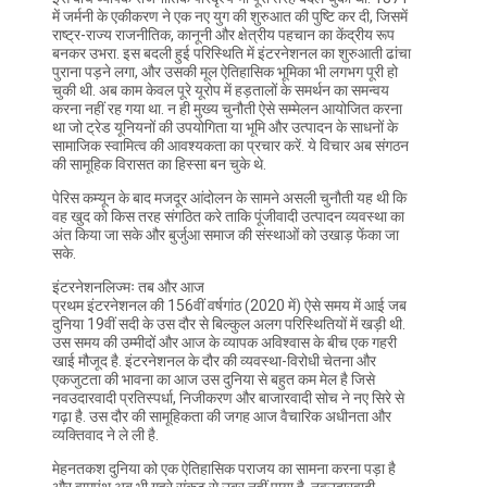
में जर्मनी के एकीकरण ने एक नए युग की शुरुआत की पुष्टि कर दी, जिसमें
राष्ट्र-राज्य राजनीतिक, कानूनी और क्षेत्रीय पहचान का केंद्रीय रूप
बनकर उभरा. इस बदली हुई परिस्थिति में इंटरनेशनल का शुरुआती ढांचा
पुराना पड़ने लगा, और उसकी मूल ऐतिहासिक भूमिका भी लगभग पूरी हो
चुकी थी. अब काम केवल पूरे यूरोप में हड़तालों के समर्थन का समन्वय
करना नहीं रह गया था. न ही मुख्य चुनौती ऐसे सम्मेलन आयोजित करना
था जो ट्रेड यूनियनों की उपयोगिता या भूमि और उत्पादन के साधनों के
सामाजिक स्वामित्व की आवश्यकता का प्रचार करें. ये विचार अब संगठन
की सामूहिक विरासत का हिस्सा बन चुके थे.
पेरिस कम्यून के बाद मजदूर आंदोलन के सामने असली चुनौती यह थी कि
वह खुद को किस तरह संगठित करे ताकि पूंजीवादी उत्पादन व्यवस्था का
अंत किया जा सके और बुर्जुआ समाज की संस्थाओं को उखाड़ फेंका जा
सके.
इंटरनेशनलिज्मः तब और आज
प्रथम इंटरनेशनल की 156वीं वर्षगांठ (2020 में) ऐसे समय में आई जब
दुनिया 19वीं सदी के उस दौर से बिल्कुल अलग परिस्थितियों में खड़ी थी.
उस समय की उम्मीदों और आज के व्यापक अविश्वास के बीच एक गहरी
खाई मौजूद है. इंटरनेशनल के दौर की व्यवस्था-विरोधी चेतना और
एकजुटता की भावना का आज उस दुनिया से बहुत कम मेल है जिसे
नवउदारवादी प्रतिस्पर्धा, निजीकरण और बाजारवादी सोच ने नए सिरे से
गढ़ा है. उस दौर की सामूहिकता की जगह आज वैचारिक अधीनता और
व्यक्तिवाद ने ले ली है.
मेहनतकश दुनिया को एक ऐतिहासिक पराजय का सामना करना पड़ा है