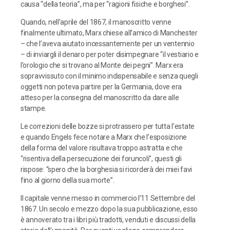
causa “della teoria”, ma per “ragioni fisiche e borghesi”.
Quando, nell’aprile del 1867, il manoscritto venne
finalmente ultimato, Marx chiese all’amico di Manchester
– che l’aveva aiutato incessantemente per un ventennio
– di inviargli il denaro per poter disimpegnare “il vestiario e
l’orologio che si trovano al Monte dei pegni”. Marx era
sopravvissuto con il minimo indispensabile e senza quegli
oggetti non poteva partire per la Germania, dove era
atteso per la consegna del manoscritto da dare alle
stampe.
Le correzioni delle bozze si protrassero per tutta l’estate
e quando Engels fece notare a Marx che l’esposizione
della forma del valore risultava troppo astratta e che
“risentiva della persecuzione dei foruncoli”, questi gli
rispose: “spero che la borghesia si ricorderà dei miei favi
fino al giorno della sua morte”.
Il capitale venne messo in commercio l’11 Settembre del
1867. Un secolo e mezzo dopo la sua pubblicazione, esso
è annoverato tra i libri più tradotti, venduti e discussi della