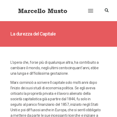
About
Books
Publications
Journalism
Research
Talks
Media
Teaching
La durezza del Capitale
L’opera che, forse più di qualunque altra, ha contribuito a
cambiare il mondo, negli ultimi centocinquant’anni, ebbe
una lunga e difficilissima gestazione.
Marx cominciò a scrivere Il capitale solo molti anni dopo
l’inizio dei suoi studi di economia politica. Se egli aveva
criticato la proprietà privata e il lavoro alienato della
società capitalistica già a partire dal 1844, fu solo in
seguito al panico finanziario del 1857, iniziato negli Stati
Uniti e poi diffusosi anche in Europa, che si sentì obbligato
a mettere da parte le sue incessanti ricerche e iniziare a