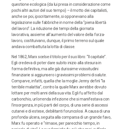
questione ecologica (da lui presa in considerazione come
pochi altri autori del suo tempo) – il motto dei capitalisti,
anche se poi, ipocritamente, si opponevano alla
legislazione sulle fabbriche in nome della “piena libertà
del lavoro”. La riduzione dei tempi della giornata
lavorativa, assieme all’aumento del valore della forza-
lavoro, costituivano, dunque, il primo terreno sul quale
andava combattuta la lotta di classe.
Nel 1862, Marx scelse il titolo per il suo libro: “Il capitale”.
Egli credeva di poter dare subito inizio alla stesura in
forma definitiva, ma alle già durissime vicissitudini
finanziarie si aggiunsero i gravissimi problemi di salute.
Comparve, infatti, quella che la moglie Jenny definì “la
terribile malattia”, contro la quale Marx avrebbe dovuto
lottare per molti anni della sua vita. Egli fu affetto dal
carbonchio, un’orrenda infezione che si manifestava con
l’insorgenza, in più parti del corpo, di una serie di ascessi
cutanei e di estese, debilitanti foruncolosi. A causa di una
profonda ulcera, seguita alla comparsa di un grande favo,
Marx fu operato e “rimase, per parecchio tempo, in