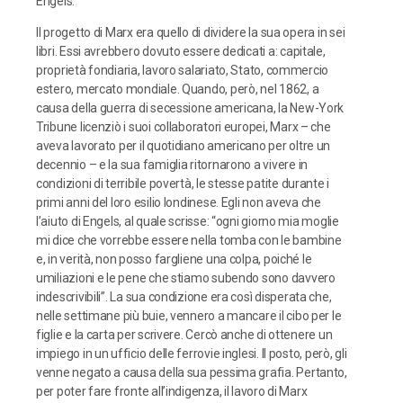
Engels.
Il progetto di Marx era quello di dividere la sua opera in sei
libri. Essi avrebbero dovuto essere dedicati a: capitale,
proprietà fondiaria, lavoro salariato, Stato, commercio
estero, mercato mondiale. Quando, però, nel 1862, a
causa della guerra di secessione americana, la New-York
Tribune licenziò i suoi collaboratori europei, Marx – che
aveva lavorato per il quotidiano americano per oltre un
decennio – e la sua famiglia ritornarono a vivere in
condizioni di terribile povertà, le stesse patite durante i
primi anni del loro esilio londinese. Egli non aveva che
l’aiuto di Engels, al quale scrisse: “ogni giorno mia moglie
mi dice che vorrebbe essere nella tomba con le bambine
e, in verità, non posso fargliene una colpa, poiché le
umiliazioni e le pene che stiamo subendo sono davvero
indescrivibili”. La sua condizione era così disperata che,
nelle settimane più buie, vennero a mancare il cibo per le
figlie e la carta per scrivere. Cercò anche di ottenere un
impiego in un ufficio delle ferrovie inglesi. Il posto, però, gli
venne negato a causa della sua pessima grafia. Pertanto,
per poter fare fronte all’indigenza, il lavoro di Marx