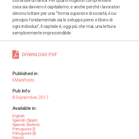
storia dell’umanità. Per quanti vogliono comprendere
cosa sia davvero il capitalismo, e anche perché i lavoratori
devono lottare per una “forma superiore di società, il cui
principio fondamentale sia lo sviluppo pieno e libero di
ogni individuo”, Il capitale è, oggi più che mai, una lettura
semplicemente imprescindibile.
DOWNLOAD PDF
Published in:
Il Manifesto
Pub Info:
8 September, 2017
Available in:
English
Spanish (Spain)
Spanish (Bolivia)
Portuguese (I)
Portuguese (II)
French