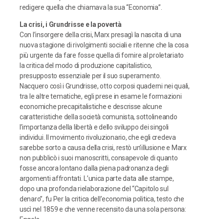
redigere quella che chiamava la sua “Economia”.
La crisi, i Grundrisse e la povertà
Con l’insorgere della crisi, Marx presagì la nascita di una
nuova stagione di rivolgimenti sociali e ritenne che la cosa
più urgente da fare fosse quella di fornire al proletariato
la critica del modo di produzione capitalistico,
presupposto essenziale per il suo superamento.
Nacquero così i Grundrisse, otto corposi quaderni nei quali,
tra le altre tematiche, egli prese in esame le formazioni
economiche precapitalistiche e descrisse alcune
caratteristiche della società comunista, sottolineando
l’importanza della libertà e dello sviluppo dei singoli
individui. Il movimento rivoluzionario, che egli credeva
sarebbe sorto a causa della crisi, restò un’illusione e Marx
non pubblicò i suoi manoscritti, consapevole di quanto
fosse ancora lontano dalla piena padronanza degli
argomenti affrontati. L’unica parte data alle stampe,
dopo una profonda rielaborazione del “Capitolo sul
denaro”, fu Per la critica dell’economia politica, testo che
uscì nel 1859 e che venne recensito da una sola persona: