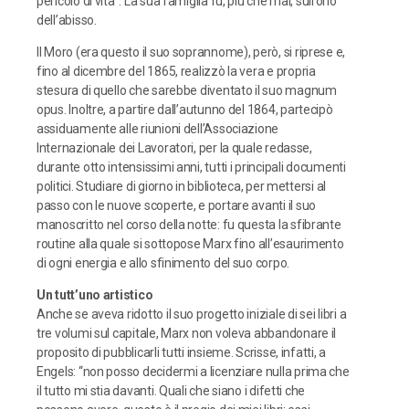
pericolo di vita”. La sua famiglia fu, più che mai, sull’orlo
dell’abisso.
Il Moro (era questo il suo soprannome), però, si riprese e,
fino al dicembre del 1865, realizzò la vera e propria
stesura di quello che sarebbe diventato il suo magnum
opus. Inoltre, a partire dall’autunno del 1864, partecipò
assiduamente alle riunioni dell’Associazione
Internazionale dei Lavoratori, per la quale redasse,
durante otto intensissimi anni, tutti i principali documenti
politici. Studiare di giorno in biblioteca, per mettersi al
passo con le nuove scoperte, e portare avanti il suo
manoscritto nel corso della notte: fu questa la sfibrante
routine alla quale si sottopose Marx fino all’esaurimento
di ogni energia e allo sfinimento del suo corpo.
Un tutt’uno artistico
Anche se aveva ridotto il suo progetto iniziale di sei libri a
tre volumi sul capitale, Marx non voleva abbandonare il
proposito di pubblicarli tutti insieme. Scrisse, infatti, a
Engels: “non posso decidermi a licenziare nulla prima che
il tutto mi stia davanti. Quali che siano i difetti che