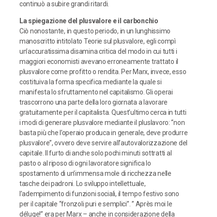
continuò a subire grandi ritardi.
La spiegazione del plusvalore e il carbonchio
Ciò nonostante, in questo periodo, in un lunghissimo
manoscritto intitolato Teorie sul plusvalore, egli compì
un’accuratissima disamina critica del modo in cui tutti i
maggiori economisti avevano erroneamente trattato il
plusvalore come profitto o rendita. Per Marx, invece, esso
costituiva la forma specifica mediante la quale si
manifesta lo sfruttamento nel capitalismo. Gli operai
trascorrono una parte della loro giornata a lavorare
gratuitamente per il capitalista. Quest’ultimo cerca in tutti
i modi di generare plusvalore mediante il pluslavoro: “non
basta più che l’operaio produca in generale, deve produrre
plusvalore”, ovvero deve servire all’autovalorizzazione del
capitale. Il furto di anche solo pochi minuti sottratti al
pasto o al riposo di ogni lavoratore significa lo
spostamento di un’immensa mole di ricchezza nelle
tasche dei padroni. Lo sviluppo intellettuale,
l’adempimento di funzioni sociali, il tempo festivo sono
per il capitale “fronzoli puri e semplici”. ” Après moi le
déluge!” era per Marx – anche in considerazione della