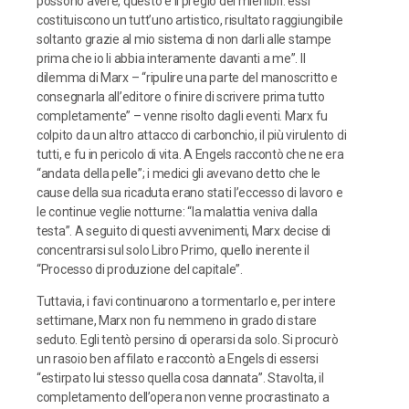
possono avere, questo è il pregio dei miei libri: essi
costituiscono un tutt’uno artistico, risultato raggiungibile
soltanto grazie al mio sistema di non darli alle stampe
prima che io li abbia interamente davanti a me”. Il
dilemma di Marx – “ripulire una parte del manoscritto e
consegnarla all’editore o finire di scrivere prima tutto
completamente” – venne risolto dagli eventi. Marx fu
colpito da un altro attacco di carbonchio, il più virulento di
tutti, e fu in pericolo di vita. A Engels raccontò che ne era
“andata della pelle”; i medici gli avevano detto che le
cause della sua ricaduta erano stati l’eccesso di lavoro e
le continue veglie notturne: “la malattia veniva dalla
testa”. A seguito di questi avvenimenti, Marx decise di
concentrarsi sul solo Libro Primo, quello inerente il
“Processo di produzione del capitale”.
Tuttavia, i favi continuarono a tormentarlo e, per intere
settimane, Marx non fu nemmeno in grado di stare
seduto. Egli tentò persino di operarsi da solo. Si procurò
un rasoio ben affilato e raccontò a Engels di essersi
“estirpato lui stesso quella cosa dannata”. Stavolta, il
completamento dell’opera non venne procrastinato a