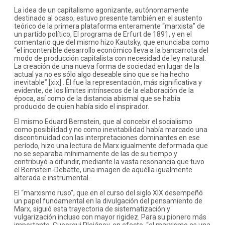
La idea de un capitalismo agonizante, autónomamente
destinado al ocaso, estuvo presente también en el sustento
teórico de la primera plataforma enteramente “marxista” de
un partido político, El programa de Erfurt de 1891, y en el
comentario que del mismo hizo Kautsky, que enunciaba como
“el incontenible desarrollo económico lleva a la bancarrota del
modo de producción capitalista con necesidad de ley natural.
La creación de una nueva forma de sociedad en lugar de la
actual ya no es sólo algo deseable sino que se ha hecho
inevitable” [xix] . Él fue la representación, más significativa y
evidente, de los límites intrínsecos de la elaboración de la
época, así como de la distancia abismal que se había
producido de quien había sido el inspirador.
El mismo Eduard Bernstein, que al concebir el socialismo
como posibilidad y no como inevitabilidad había marcado una
discontinuidad con las interpretaciones dominantes en ese
período, hizo una lectura de Marx igualmente deformada que
no se separaba mínimamente de las de su tiempo y
contribuyó a difundir, mediante la vasta resonancia que tuvo
el Bernstein-Debatte, una imagen de aquélla igualmente
alterada e instrumental.
El “marxismo ruso”, que en el curso del siglo XIX desempeñó
un papel fundamental en la divulgación del pensamiento de
Marx, siguió esta trayectoria de sistematización y
vulgarización incluso con mayor rigidez. Para su pionero más