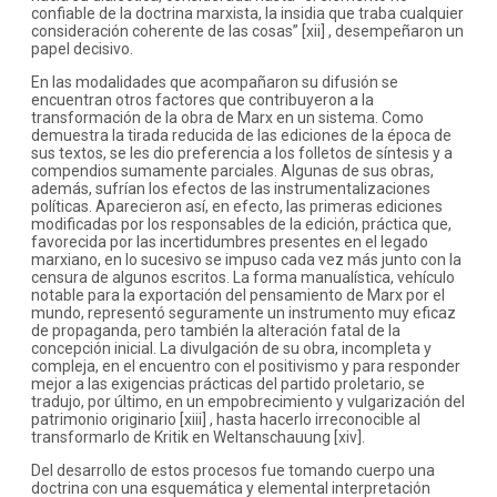
confiable de la doctrina marxista, la insidia que traba cualquier
consideración coherente de las cosas” [xii] , desempeñaron un
papel decisivo.
En las modalidades que acompañaron su difusión se
encuentran otros factores que contribuyeron a la
transformación de la obra de Marx en un sistema. Como
demuestra la tirada reducida de las ediciones de la época de
sus textos, se les dio preferencia a los folletos de síntesis y a
compendios sumamente parciales. Algunas de sus obras,
además, sufrían los efectos de las instrumentalizaciones
políticas. Aparecieron así, en efecto, las primeras ediciones
modificadas por los responsables de la edición, práctica que,
favorecida por las incertidumbres presentes en el legado
marxiano, en lo sucesivo se impuso cada vez más junto con la
censura de algunos escritos. La forma manualística, vehículo
notable para la exportación del pensamiento de Marx por el
mundo, representó seguramente un instrumento muy eficaz
de propaganda, pero también la alteración fatal de la
concepción inicial. La divulgación de su obra, incompleta y
compleja, en el encuentro con el positivismo y para responder
mejor a las exigencias prácticas del partido proletario, se
tradujo, por último, en un empobrecimiento y vulgarización del
patrimonio originario [xiii] , hasta hacerlo irreconocible al
transformarlo de Kritik en Weltanschauung [xiv].
Del desarrollo de estos procesos fue tomando cuerpo una
doctrina con una esquemática y elemental interpretación