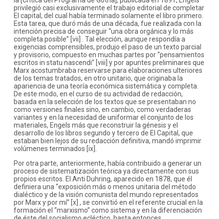
la [Crítica del Programa de Gotha], publicada en 1891, Engels
privilegió casi exclusivamente el trabajo editorial de completar
El capital, del cual había terminado solamente el libro primero.
Esta tarea, que duró más de una década, fue realizada con la
intención precisa de conseguir “una obra orgánica y lo más
completa posible” [vii] . Tal elección, aunque respondía a
exigencias comprensibles, produjo el paso de un texto parcial
y provisorio, compuesto en muchas partes por “pensamientos
escritos in statu nascendi” [viii] y por apuntes preliminares que
Marx acostumbraba reservarse para elaboraciones ulteriores
de los temas tratados, en otro unitario, que originaba la
apariencia de una teoría económica sistemática y completa.
De este modo, en el curso de su actividad de redacción,
basada en la selección de los textos que se presentaban no
como versiones finales sino, en cambio, como verdaderas
variantes y en la necesidad de uniformar el conjunto de los
materiales, Engels más que reconstruir la génesis y el
desarrollo de los libros segundo y tercero de El Capital, que
estaban bien lejos de su redacción definitiva, mandó imprimir
volúmenes terminados [ix].
Por otra parte, anteriormente, había contribuido a generar un
proceso de sistematización teórica ya directamente con sus
propios escritos. El Anti Duhring, aparecido en 1878, que él
definiera una “exposición más o menos unitaria del método
dialéctico y de la visión comunista del mundo representados
por Marx y por mí” [x] , se convirtió en el referente crucial en la
formación el “marxismo” como sistema y en la diferenciación
de éste del socialismo ecléctico, hasta entonces