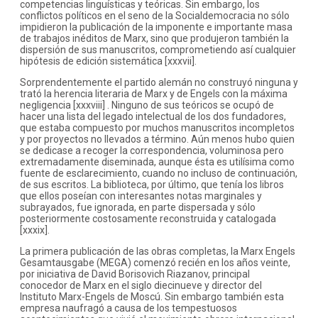
competencias linguísticas y teóricas. Sin embargo, los
conflictos políticos en el seno de la Socialdemocracia no sólo
impidieron la publicación de la imponente e importante masa
de trabajos inéditos de Marx, sino que produjeron también la
dispersión de sus manuscritos, comprometiendo así cualquier
hipótesis de edición sistemática [xxxvii].
Sorprendentemente el partido alemán no construyó ninguna y
trató la herencia literaria de Marx y de Engels con la máxima
negligencia [xxxviii] . Ninguno de sus teóricos se ocupó de
hacer una lista del legado intelectual de los dos fundadores,
que estaba compuesto por muchos manuscritos incompletos
y por proyectos no llevados a término. Aún menos hubo quien
se dedicase a recoger la correspondencia, voluminosa pero
extremadamente diseminada, aunque ésta es utilísima como
fuente de esclarecimiento, cuando no incluso de continuación,
de sus escritos. La biblioteca, por último, que tenía los libros
que ellos poseían con interesantes notas marginales y
subrayados, fue ignorada, en parte dispersada y sólo
posteriormente costosamente reconstruida y catalogada
[xxxix].
La primera publicación de las obras completas, la Marx Engels
Gesamtausgabe (MEGA) comenzó recién en los años veinte,
por iniciativa de David Borisovich Riazanov, principal
conocedor de Marx en el siglo diecinueve y director del
Instituto Marx-Engels de Moscú. Sin embargo también esta
empresa naufragó a causa de los tempestuosos