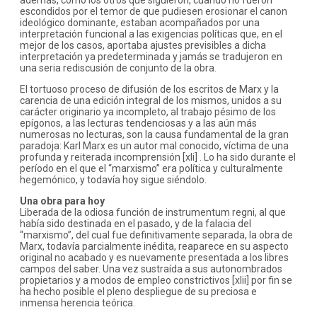
además, como los otros que siguieron, cuando no fueron
escondidos por el temor de que pudiesen erosionar el canon
ideológico dominante, estaban acompañados por una
interpretación funcional a las exigencias políticas que, en el
mejor de los casos, aportaba ajustes previsibles a dicha
interpretación ya predeterminada y jamás se tradujeron en
una seria rediscusión de conjunto de la obra.
El tortuoso proceso de difusión de los escritos de Marx y la
carencia de una edición integral de los mismos, unidos a su
carácter originario ya incompleto, al trabajo pésimo de los
epígonos, a las lecturas tendenciosas y a las aún más
numerosas no lecturas, son la causa fundamental de la gran
paradoja: Karl Marx es un autor mal conocido, víctima de una
profunda y reiterada incomprensión [xli] . Lo ha sido durante el
período en el que el “marxismo” era política y culturalmente
hegemónico, y todavía hoy sigue siéndolo.
Una obra para hoy
Liberada de la odiosa función de instrumentum regni, al que
había sido destinada en el pasado, y de la falacia del
“marxismo”, del cual fue definitivamente separada, la obra de
Marx, todavía parcialmente inédita, reaparece en su aspecto
original no acabado y es nuevamente presentada a los libres
campos del saber. Una vez sustraída a sus autonombrados
propietarios y a modos de empleo constrictivos [xlii] por fin se
ha hecho posible el pleno despliegue de su preciosa e
inmensa herencia teórica.