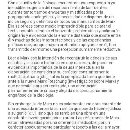
Con el auxilio de la filología encuentran una respuesta la ya
ineludible exigencia del reconocimiento de las fuentes,
durante tanto tiempo envueltas y mistificadas por la
propaganda apologética, y la necesidad de disponer de un
índice seguro y definitivo de todos los manuscritos de Marx.
Ella se ofrece como medio imprescindible para aclarar el
texto, restableciéndole el horizonte problemático y polimorfo
originario y evidenciando la enorme distancia que existe entre
él y muchas de las interpretaciones y de las experiencias
políticas que, aunque hayan pretendido apoyarse en él, han
transmitido del mismo una percepción sumamente reductiva.
Leer a Marx con la intención de reconstruir la génesis de sus
escritos y el cuadro histórico en que nacieron, de poner en
evidencia la importancia de la deuda intelectual en la
elaboración, de considerar su carácter constantemente
multidisciplinario [xliii] , tal es la complicada tarea que tiene
ante sí la nueva Marx Forschung (investigación sobre Marx) y
que necesita, para ser realizada, una orientación
permanentemente crítica y alejada del condicionamiento
engañoso de la ideología.
Sin embargo, la de Marx no es solamente una obra carente de
una adecuada interpretación crítica que pueda hacerle justicia
a su genio [xliv] , sino que es también una obra en una
constante investigación por su autor. Las reflexiones de Marx
están atravesadas por una diferencia irreducible, por un
carácter absolutamente particular respecto a las de la mayor