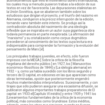
acontecimientos que vivió el movimiento obrero internacional,
los cuales muy a menudo pusieron trabas a la edición de sus
textos en vez de favorecerla. Las depuraciones stalinistas en
la Unión Soviética, que se abatieron también sobre los
estudiosos que dirigían el proyecto, y el triunfo del nazismo en
Alemania, condujeron a la precoz interrupción de la edición,
tornando vano también este intento. Se produjo así la
contradicción absoluta del nacimiento de una ideología
inflexible que se inspiraba en un autor cuya gigantesca obra
todavía permanecía en parte inexplorada. La afirmación del
“marxismo” y su cristalización como corpus dogmático
precedieron al conocimiento de los textos cuya lectura era
indispensable para comprender la formación y la evolución del
pensamiento de Marx [xl].
Los principales trabajos juveniles, en efecto, sólo fueron
impresos con la MEGA:[ Sobre la crítica de la filosofía
hegeliana del derecho público.] en 1927, los [ Manuscritos
económico-filosóficos de 1844] y [La idelogía alemana] en
1932 – y, como ya había sucedido con los libros segundo y
tercero de El capital, en ediciones en las que aparecían como
obras terminadas, opción que posteriormente engendró
muchos malentendidos interpretativos. Sucesivamente, y con
tirajes que sólo pudieron asegurar una escasísima difusión, se
publicaron algunos importantes trabajos preparatorios de El
capital: en 1933 el[Capítulo VI inédito] y entre 1939 y 1941 los
[Lineamientos fundamentales de la crítica de la economía
política], más conocidos como Grundrisse. Estos inéditos,