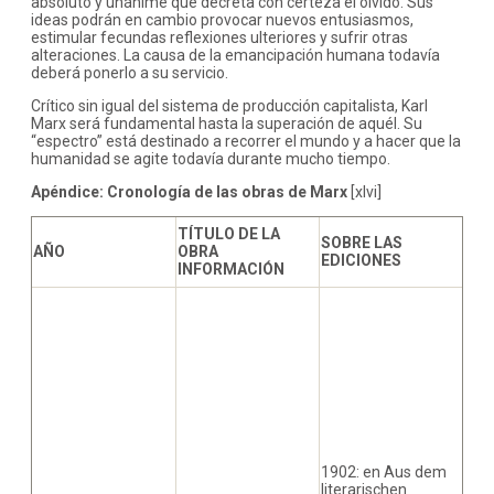
absoluto y unánime que decreta con certeza el olvido. Sus
ideas podrán en cambio provocar nuevos entusiasmos,
estimular fecundas reflexiones ulteriores y sufrir otras
alteraciones. La causa de la emancipación humana todavía
deberá ponerlo a su servicio.
Crítico sin igual del sistema de producción capitalista, Karl
Marx será fundamental hasta la superación de aquél. Su
“espectro” está destinado a recorrer el mundo y a hacer que la
humanidad se agite todavía durante mucho tiempo.
Apéndice: Cronología de las obras de Marx
[xlvi]
TÍTULO DE LA
SOBRE LAS
AÑO
OBRA
EDICIONES
INFORMACIÓN
1902: en Aus dem
literarischen