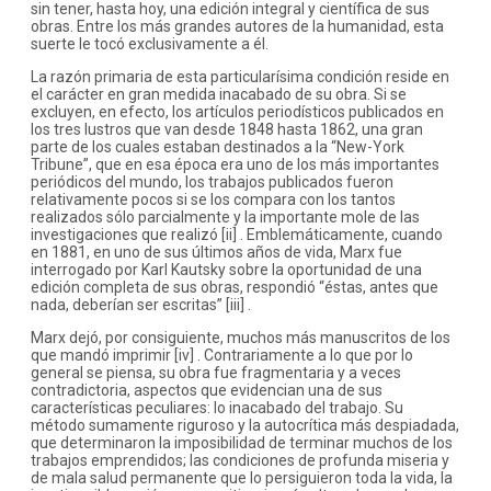
sin tener, hasta hoy, una edición integral y científica de sus
obras. Entre los más grandes autores de la humanidad, esta
suerte le tocó exclusivamente a él.
La razón primaria de esta particularísima condición reside en
el carácter en gran medida inacabado de su obra. Si se
excluyen, en efecto, los artículos periodísticos publicados en
los tres lustros que van desde 1848 hasta 1862, una gran
parte de los cuales estaban destinados a la “New-York
Tribune”, que en esa época era uno de los más importantes
periódicos del mundo, los trabajos publicados fueron
relativamente pocos si se los compara con los tantos
realizados sólo parcialmente y la importante mole de las
investigaciones que realizó [ii] . Emblemáticamente, cuando
en 1881, en uno de sus últimos años de vida, Marx fue
interrogado por Karl Kautsky sobre la oportunidad de una
edición completa de sus obras, respondió “éstas, antes que
nada, deberían ser escritas” [iii] .
Marx dejó, por consiguiente, muchos más manuscritos de los
que mandó imprimir [iv] . Contrariamente a lo que por lo
general se piensa, su obra fue fragmentaria y a veces
contradictoria, aspectos que evidencian una de sus
características peculiares: lo inacabado del trabajo. Su
método sumamente riguroso y la autocrítica más despiadada,
que determinaron la imposibilidad de terminar muchos de los
trabajos emprendidos; las condiciones de profunda miseria y
de mala salud permanente que lo persiguieron toda la vida, la