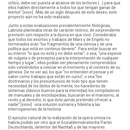
crítico, debe ser puesta al alcance de los lectores (…) para que
ellos hablen directamente a todos los que tengan ganas de
leerlos” [xxxv] . Más de un siglo después de este deseo, este
proyecto aún no ha sido realizado.
Junto a estas evaluaciones prevalentemente filológicas,
Labriola planteaba otras de carácter teórico, de sorprendente
previsión con respecto a la época en que vivió. Consideraba
que todos los escritos y trabajos de Marx y de Engels no
terminados eran “los fragmentos de una ciencia y de una
política que está en continuo devenir”. Para evitar buscar en
su interior “lo que no está y no debe estar”, o sea, “una especie
de vulgata o de preceptos para la interpretación de cualquier
tiempo y lugar”, ellos podían ser plenamente comprendidos
sólo volviéndolos a colocar en el momento y el contexto de su
génesis. De no ser así, los que “no entienden el pensar y el
saber como trabajos que están en curso”, o sea “los
doctrinarios y los presuntuosos de todo tipo que tienen
necesidad de los ídolos de la mente, los hacedores de
sistemas clásicos buenos para la eternidad, los compiladores
de manuales y de enciclopedias, buscarán en el marxismo, al
revés y al derecho, lo que éste jamás pretendió ofrecer a
nadie” [xxxvi] : una solución sumaria y fideísta a las
interrogaciones de la historia.
El ejecutor natural de la realización de la opera omnia no
habría podido ser otro que el Sozialdemokratische Partei
Deutschlands, detentor del Nachlaß y de las mayores