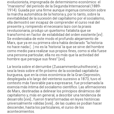
evolucionista, impregnada de determinismo económico: el
“marxismo” del período de la Segunda Internacional (1889-
1914). Guiada por una firme aunque ingenua convicción sobre
la marcha automática de la historia y, por lo tanto, sobre la
inevitabilidad de la sucesión del capitalismo por el socialismo,
ella demostró ser incapaz de comprender el curso real del
presente y, rompiendo el necesario lazo con la praxis
revolucionaria, produjo un quietismo fatalista que se
transformó en factor de estabilidad del orden existente [xv] .
Se evidenciaba de este modo el profundo alejamiento de
Marx, que ya en su primera obra había declarado “la historia
no hace nada (…) no es la ‘historia’ la que se sirve del hombre
como medio para realizar sus propios fines, como si ella fuese
una persona particular; ella no es más que la actividad del
hombre que persigue sus fines” [xvi].
La teoría sobre el derrumbe (Zussammenbruchstheorie), o
sea la tesis sobre el fin próximo de la sociedad capitalista-
burguesa, que en la crisis económica de la Gran Depresión,
desplegada a lo largo del veintenio sucesivo a 1873, tuvo el
contexto más favorable para expresarse, fue proclamada la
esencia más íntima del socialismo científico. Las afirmaciones
de Marx, destinadas a delinear los principios dinámicos del
capitalismo y, más en general, a describir una tendencia de
desarrollo [xvii] , fueron transformadas en leyes históricas
universalmente válidas [xviii] , de las cuales se podían hacer
descender, hasta los particulares, el curso de los
acontecimientos.