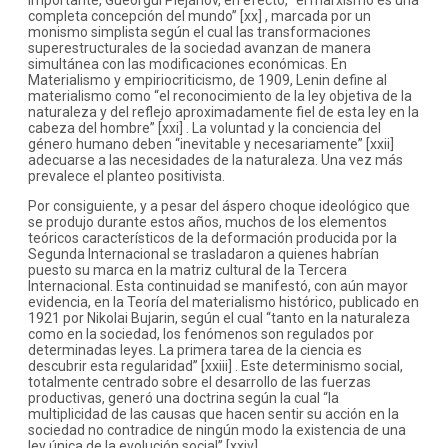
importante, Gueorgui Plejánov, en efecto, “el marxismo es una
completa concepción del mundo” [xx] , marcada por un
monismo simplista según el cual las transformaciones
superestructurales de la sociedad avanzan de manera
simultánea con las modificaciones económicas. En
Materialismo y empiriocriticismo, de 1909, Lenin define al
materialismo como “el reconocimiento de la ley objetiva de la
naturaleza y del reflejo aproximadamente fiel de esta ley en la
cabeza del hombre” [xxi] . La voluntad y la conciencia del
género humano deben “inevitable y necesariamente” [xxii]
adecuarse a las necesidades de la naturaleza. Una vez más
prevalece el planteo positivista.
Por consiguiente, y a pesar del áspero choque ideológico que
se produjo durante estos años, muchos de los elementos
teóricos característicos de la deformación producida por la
Segunda Internacional se trasladaron a quienes habrían
puesto su marca en la matriz cultural de la Tercera
Internacional. Esta continuidad se manifestó, con aún mayor
evidencia, en la Teoría del materialismo histórico, publicado en
1921 por Nikolai Bujarin, según el cual “tanto en la naturaleza
como en la sociedad, los fenómenos son regulados por
determinadas leyes. La primera tarea de la ciencia es
descubrir esta regularidad” [xxiii] . Este determinismo social,
totalmente centrado sobre el desarrollo de las fuerzas
productivas, generó una doctrina según la cual “la
multiplicidad de las causas que hacen sentir su acción en la
sociedad no contradice de ningún modo la existencia de una
ley única de la evolución social” [xxiv] .