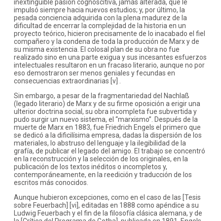
inextinguible pasión cognoscitiva, jamás alterada, que le
impulsó siempre hacia nuevos estudios; y, por último, la
pesada conciencia adquirida con la plena madurez de la
dificultad de encerrar la complejidad de la historia en un
proyecto teórico, hicieron precisamente de lo inacabado el fiel
compañero y la condena de toda la producción de Marx y de
su misma existencia. El colosal plan de su obra no fue
realizado sino en una parte exigua y sus incesantes esfuerzos
intelectuales resultaron en un fracaso literario, aunque no por
eso demostraron ser menos geniales y fecundas en
consecuencias extraordinarias [v] .
Sin embargo, a pesar de la fragmentariedad del Nachlaß
(legado literario) de Marx y de su firme oposición a erigir una
ulterior doctrina social, su obra incompleta fue subvertida y
pudo surgir un nuevo sistema, el “marxismo”. Después de la
muerte de Marx en 1883, fue Friedrich Engels el primero que
se dedicó a la dificilísima empresa, dadas la dispersión de los
materiales, lo abstruso del lenguaje y la ilegibilidad de la
grafía, de publicar el legado del amigo. El trabajo se concentró
en la reconstrucción y la selección de los originales, en la
publicación de los textos inéditos o incompletos y,
contemporáneamente, en la reedición y traducción de los
escritos más conocidos.
Aunque hubieron excepciones, como en el caso de las [Tesis
sobre Feuerbach] [vi], editadas en 1888 como apéndice a su
Ludwig Feuerbach y el fin de la filosofía clásica alemana, y de