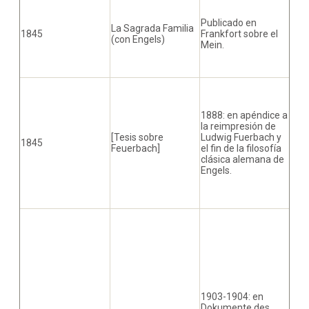
Publicado en
La Sagrada Familia
1845
Frankfort sobre el
(con Engels)
Mein.
1888: en apéndice a
la reimpresión de
[Tesis sobre
Ludwig Fuerbach y
1845
Feuerbach]
el fin de la filosofía
clásica alemana de
Engels.
1903-1904: en
Dokumente des