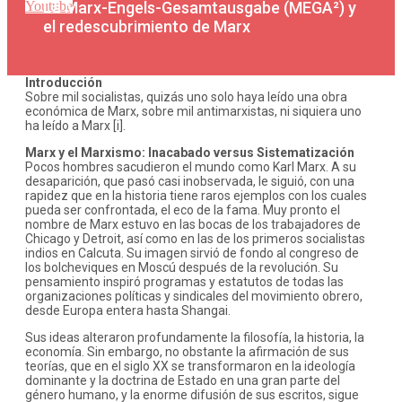
La Marx-Engels-Gesamtausgabe (MEGA²) y
Youtube
el redescubrimiento de Marx
Introducción
Sobre mil socialistas, quizás uno solo haya leído una obra
económica de Marx, sobre mil antimarxistas, ni siquiera uno
ha leído a Marx [i].
Marx y el Marxismo: Inacabado versus Sistematización
Pocos hombres sacudieron el mundo como Karl Marx. A su
desaparición, que pasó casi inobservada, le siguió, con una
rapidez que en la historia tiene raros ejemplos con los cuales
pueda ser confrontada, el eco de la fama. Muy pronto el
nombre de Marx estuvo en las bocas de los trabajadores de
Chicago y Detroit, así como en las de los primeros socialistas
indios en Calcuta. Su imagen sirvió de fondo al congreso de
los bolcheviques en Moscú después de la revolución. Su
pensamiento inspiró programas y estatutos de todas las
organizaciones políticas y sindicales del movimiento obrero,
desde Europa entera hasta Shangai.
Sus ideas alteraron profundamente la filosofía, la historia, la
economía. Sin embargo, no obstante la afirmación de sus
teorías, que en el siglo XX se transformaron en la ideología
dominante y la doctrina de Estado en una gran parte del
género humano, y la enorme difusión de sus escritos, sigue