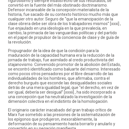
rigurosísimo y siempre insatisfecho de sus resultados, se
convirtió en la fuente del más obstinado doctrinarismo.
Defensor incansable de la concepción materialista de la
historia, fue sacado de su contexto histórico mucho más que
cualquier otro autor. Seguro de “que la emancipación de la
clase obrera debe ser obra de los trabajadores mismos” [xxxi] ,
fue enjaulado en una ideología en la que prevalecía, en
cambio, la primacía de las vanguardias políticas y del partido
en el papel de propulsor de la conciencia de clase y de guía de
la revolución.
Propugnador de la idea de que la condición para la
maduración de la capacidad humana era la reducción de la
jornada de trabajo, fue asimilado al credo productivista del
stajanovismo. Convencido promotor de la abolición del Estado,
se encontró identificado como baluarte del mismo. Interesado
como pocos otros pensadores por el libre desarrollo de las
individualidades de los hombres, que afirmaba, contra el
derecho burgués que esconde las desigualdades sociales
detrás de una mera igualdad legal, que “el derecho, en vez de
ser igual, debería ser desigual” [xxxii] , ha sido incorporado a
una concepción que ha neutralizado la investigación de la
dimensión colectiva en el indistinto de la homologación.
El originario carácter inacabado del gran trabajo crítico de
Marx fue sometido a las presiones de la sistematización de
los epígonos que produjeron, inexorablemente, la
deformación de su pensamiento hasta borrarlo y anularlo y
convertirlo en su negación manifiesta.