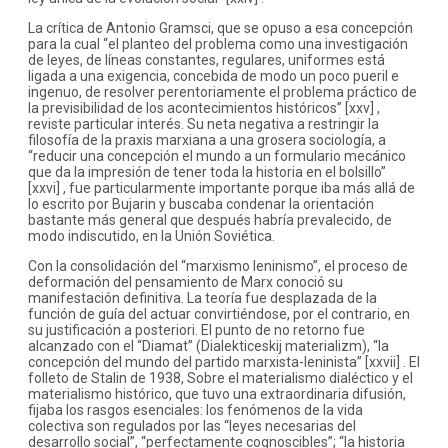
La crítica de Antonio Gramsci, que se opuso a esa concepción
para la cual “el planteo del problema como una investigación
de leyes, de líneas constantes, regulares, uniformes está
ligada a una exigencia, concebida de modo un poco pueril e
ingenuo, de resolver perentoriamente el problema práctico de
la previsibilidad de los acontecimientos históricos” [xxv] ,
reviste particular interés. Su neta negativa a restringir la
filosofía de la praxis marxiana a una grosera sociología, a
“reducir una concepción el mundo a un formulario mecánico
que da la impresión de tener toda la historia en el bolsillo”
[xxvi] , fue particularmente importante porque iba más allá de
lo escrito por Bujarin y buscaba condenar la orientación
bastante más general que después habría prevalecido, de
modo indiscutido, en la Unión Soviética.
Con la consolidación del “marxismo leninismo”, el proceso de
deformación del pensamiento de Marx conoció su
manifestación definitiva. La teoría fue desplazada de la
función de guía del actuar convirtiéndose, por el contrario, en
su justificación a posteriori. El punto de no retorno fue
alcanzado con el “Diamat” (Dialekticeskij materializm), “la
concepción del mundo del partido marxista-leninista” [xxvii] . El
folleto de Stalin de 1938, Sobre el materialismo dialéctico y el
materialismo histórico, que tuvo una extraordinaria difusión,
fijaba los rasgos esenciales: los fenómenos de la vida
colectiva son regulados por las “leyes necesarias del
desarrollo social”, “perfectamente cognoscibles”; “la historia