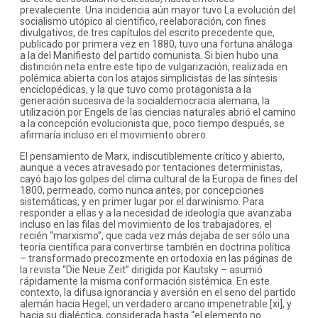
prevaleciente. Una incidencia aún mayor tuvo La evolución del
socialismo utópico al científico, reelaboración, con fines
divulgativos, de tres capítulos del escrito precedente que,
publicado por primera vez en 1880, tuvo una fortuna análoga
a la del Manifiesto del partido comunista. Si bien hubo una
distinción neta entre este tipo de vulgarización, realizada en
polémica abierta con los atajos simplicistas de las síntesis
enciclopédicas, y la que tuvo como protagonista a la
generación sucesiva de la socialdemocracia alemana, la
utilización por Engels de las ciencias naturales abrió el camino
a la concepción evolucionista que, poco tiempo después, se
afirmaría incluso en el movimiento obrero.
El pensamiento de Marx, indiscutiblemente crítico y abierto,
aunque a veces atravesado por tentaciones deterministas,
cayó bajo los golpes del clima cultural de la Europa de fines del
1800, permeado, como nunca antes, por concepciones
sistemáticas, y en primer lugar por el darwinismo. Para
responder a ellas y a la necesidad de ideología que avanzaba
incluso en las filas del movimiento de los trabajadores, el
recién “marxismo”, que cada vez más dejaba de ser sólo una
teoría científica para convertirse también en doctrina política
– transformado precozmente en ortodoxia en las páginas de
la revista “Die Neue Zeit” dirigida por Kautsky – asumió
rápidamente la misma conformación sistémica. En este
contexto, la difusa ignorancia y aversión en el seno del partido
alemán hacia Hegel, un verdadero arcano impenetrable [xi], y
hacia su dialéctica, considerada hasta “el elemento no