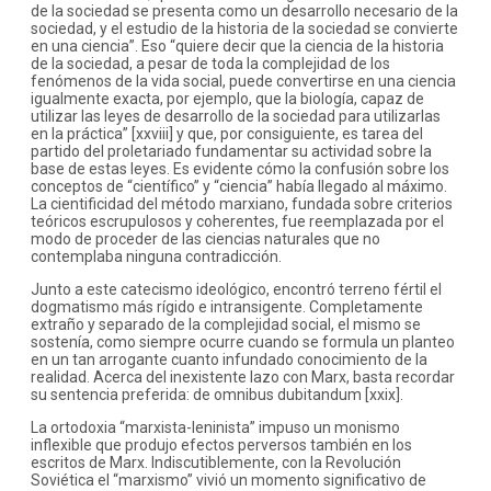
de la sociedad se presenta como un desarrollo necesario de la
sociedad, y el estudio de la historia de la sociedad se convierte
en una ciencia”. Eso “quiere decir que la ciencia de la historia
de la sociedad, a pesar de toda la complejidad de los
fenómenos de la vida social, puede convertirse en una ciencia
igualmente exacta, por ejemplo, que la biología, capaz de
utilizar las leyes de desarrollo de la sociedad para utilizarlas
en la práctica” [xxviii] y que, por consiguiente, es tarea del
partido del proletariado fundamentar su actividad sobre la
base de estas leyes. Es evidente cómo la confusión sobre los
conceptos de “científico” y “ciencia” había llegado al máximo.
La cientificidad del método marxiano, fundada sobre criterios
teóricos escrupulosos y coherentes, fue reemplazada por el
modo de proceder de las ciencias naturales que no
contemplaba ninguna contradicción.
Junto a este catecismo ideológico, encontró terreno fértil el
dogmatismo más rígido e intransigente. Completamente
extraño y separado de la complejidad social, el mismo se
sostenía, como siempre ocurre cuando se formula un planteo
en un tan arrogante cuanto infundado conocimiento de la
realidad. Acerca del inexistente lazo con Marx, basta recordar
su sentencia preferida: de omnibus dubitandum [xxix].
La ortodoxia “marxista-leninista” impuso un monismo
inflexible que produjo efectos perversos también en los
escritos de Marx. Indiscutiblemente, con la Revolución
Soviética el “marxismo” vivió un momento significativo de