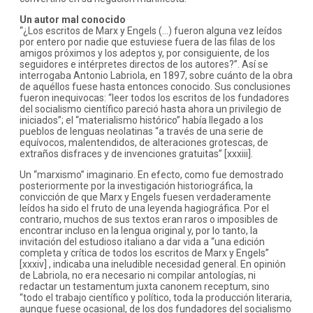
Un autor mal conocido
“¿Los escritos de Marx y Engels (…) fueron alguna vez leídos
por entero por nadie que estuviese fuera de las filas de los
amigos próximos y los adeptos y, por consiguiente, de los
seguidores e intérpretes directos de los autores?”. Así se
interrogaba Antonio Labriola, en 1897, sobre cuánto de la obra
de aquéllos fuese hasta entonces conocido. Sus conclusiones
fueron inequivocas: “leer todos los escritos de los fundadores
del socialismo científico pareció hasta ahora un privilegio de
iniciados”; el “materialismo histórico” había llegado a los
pueblos de lenguas neolatinas “a través de una serie de
equívocos, malentendidos, de alteraciones grotescas, de
extraños disfraces y de invenciones gratuitas” [xxxiii].
Un “marxismo” imaginario. En efecto, como fue demostrado
posteriormente por la investigación historiográfica, la
convicción de que Marx y Engels fuesen verdaderamente
leídos ha sido el fruto de una leyenda hagiográfica. Por el
contrario, muchos de sus textos eran raros o imposibles de
encontrar incluso en la lengua original y, por lo tanto, la
invitación del estudioso italiano a dar vida a “una edición
completa y crítica de todos los escritos de Marx y Engels”
[xxxiv] , indicaba una ineludible necesidad general. En opinión
de Labriola, no era necesario ni compilar antologías, ni
redactar un testamentum juxta canonem receptum, sino
“todo el trabajo científico y político, toda la producción literaria,
aunque fuese ocasional, de los dos fundadores del socialismo