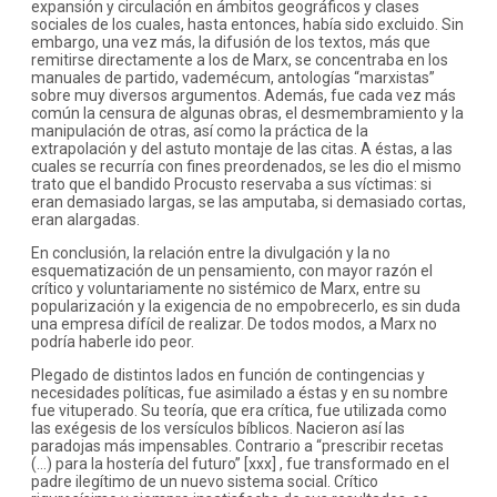
expansión y circulación en ámbitos geográficos y clases
sociales de los cuales, hasta entonces, había sido excluido. Sin
embargo, una vez más, la difusión de los textos, más que
remitirse directamente a los de Marx, se concentraba en los
manuales de partido, vademécum, antologías “marxistas”
sobre muy diversos argumentos. Además, fue cada vez más
común la censura de algunas obras, el desmembramiento y la
manipulación de otras, así como la práctica de la
extrapolación y del astuto montaje de las citas. A éstas, a las
cuales se recurría con fines preordenados, se les dio el mismo
trato que el bandido Procusto reservaba a sus víctimas: si
eran demasiado largas, se las amputaba, si demasiado cortas,
eran alargadas.
En conclusión, la relación entre la divulgación y la no
esquematización de un pensamiento, con mayor razón el
crítico y voluntariamente no sistémico de Marx, entre su
popularización y la exigencia de no empobrecerlo, es sin duda
una empresa difícil de realizar. De todos modos, a Marx no
podría haberle ido peor.
Plegado de distintos lados en función de contingencias y
necesidades políticas, fue asimilado a éstas y en su nombre
fue vituperado. Su teoría, que era crítica, fue utilizada como
las exégesis de los versículos bíblicos. Nacieron así las
paradojas más impensables. Contrario a “prescribir recetas
(…) para la hostería del futuro” [xxx] , fue transformado en el
padre ilegítimo de un nuevo sistema social. Crítico