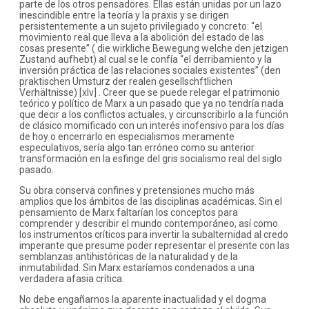
parte de los otros pensadores. Ellas están unidas por un lazo
inescindible entre la teoría y la praxis y se dirigen
persistentemente a un sujeto privilegiado y concreto: “el
movimiento real que lleva a la abolición del estado de las
cosas presente” ( die wirkliche Bewegung welche den jetzigen
Zustand aufhebt) al cual se le confía “el derribamiento y la
inversión práctica de las relaciones sociales existentes” (den
praktischen Umsturz der realen gesellschftlichen
Verhältnisse) [xlv] . Creer que se puede relegar el patrimonio
teórico y político de Marx a un pasado que ya no tendría nada
que decir a los conflictos actuales, y circunscribirlo a la función
de clásico momificado con un interés inofensivo para los días
de hoy o encerrarlo en especialismos meramente
especulativos, sería algo tan erróneo como su anterior
transformación en la esfinge del gris socialismo real del siglo
pasado.
Su obra conserva confines y pretensiones mucho más
amplios que los ámbitos de las disciplinas académicas. Sin el
pensamiento de Marx faltarían los conceptos para
comprender y describir el mundo contemporáneo, así como
los instrumentos críticos para invertir la subalternidad al credo
imperante que presume poder representar el presente con las
semblanzas antihistóricas de la naturalidad y de la
inmutabilidad. Sin Marx estaríamos condenados a una
verdadera afasia crítica.
No debe engañarnos la aparente inactualidad y el dogma