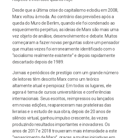
Desde que a última crise do capitalismo eclodiu em 2008,
Marx voltou à moda. Ao contrário das previsões após a
queda do Muro de Berlim, quando ele foi condenado ao
esquecimento perpétuo, as ideias de Marx são mais uma
vez objeto de análise, desenvolvimento e debate. Muitos
começaram a fazer novas perguntas sobre um pensador
que muitas vezes foi erroneamente identificado com o
“socialismo realmente existente” e depois rapidamente
descartado depois de 1989.
Jornais e periódicos de prestígio com um grande número
de leitores têm descrito Marx como um teórico
altamente atual e perspicaz. Em todos os lugares, ele
agora é tema de cursos universitários e conferências
internacionais. Seus escritos, reimpressos ou lançados
em novas edições, reapareceram nas prateleiras das
livrarias e o estudo de sua obra, depois de 20 anos de
silêncio virtual, ganhou impulso crescente, às vezes
produzindo resultados importantes e inovadores. Os
anos de 2017 e 2018 trouxeram mais intensidade a este
“renascimento de Marx”, graças a muitas iniciativas em