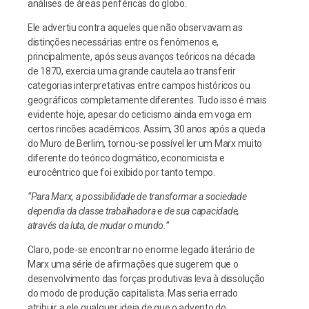
análises de áreas periféricas do globo.
Ele advertiu contra aqueles que não observavam as
distinções necessárias entre os fenômenos e,
principalmente, após seus avanços teóricos na década
de 1870, exercia uma grande cautela ao transferir
categorias interpretativas entre campos históricos ou
geográficos completamente diferentes. Tudo isso é mais
evidente hoje, apesar do ceticismo ainda em voga em
certos rincões acadêmicos. Assim, 30 anos após a queda
do Muro de Berlim, tornou-se possível ler um Marx muito
diferente do teórico dogmático, economicista e
eurocêntrico que foi exibido por tanto tempo.
“Para Marx, a possibilidade de transformar a sociedade
dependia da classe trabalhadora e de sua capacidade,
através da luta, de mudar o mundo.”
Claro, pode-se encontrar no enorme legado literário de
Marx uma série de afirmações que sugerem que o
desenvolvimento das forças produtivas leva à dissolução
do modo de produção capitalista. Mas seria errado
atribuir a ele qualquer ideia de que o advento do