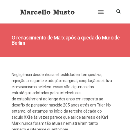
O renascimento de Marx após a queda do Muro de
Berlim
Negligência desdenhosa e hostilidade intempestiva,
rejeição arrogante e adoção marginal, cooptação seletiva
e revisionismo seletivo: essas são algumas das
estratégias adotadas pelos intelectuais
do establishment ao longo dos anos em resposta ao
desafio do pensador nascido 205 anos atrás em Trier. No
entanto, cá estamos no início da terceira década do
século XXI e às vezes parece que as ideias reais de Karl
Marx nunca foram tão atuais nem atraíram tanto
respeito e interesse quanto hoje.