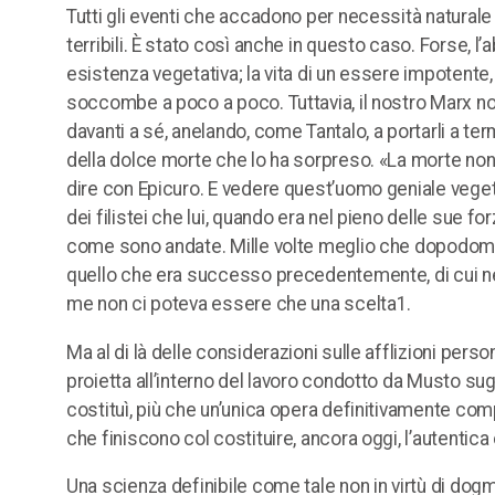
Tutti gli eventi che accadono per necessità natural
terribili. È stato così anche in questo caso. Forse, l
esistenza vegetativa; la vita di un essere impotente, 
soccombe a poco a poco. Tuttavia, il nostro Marx non
davanti a sé, anelando, come Tantalo, a portarli a te
della dolce morte che lo ha sorpreso. «La morte non 
dire con Epicuro. E vedere quest’uomo geniale veget
dei filistei che lui, quando era nel pieno delle sue 
come sono andate. Mille volte meglio che dopodoma
quello che era successo precedentemente, di cui ne
me non ci poteva essere che una scelta1.
Ma al di là delle considerazioni sulle afflizioni perso
proietta all’interno del lavoro condotto da Musto sugli
costituì, più che un’unica opera definitivamente compi
che finiscono col costituire, ancora oggi, l’autentica
Una scienza definibile come tale non in virtù di dogm