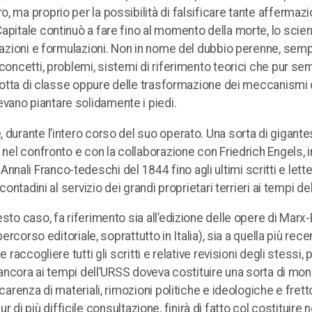
 ma proprio per la possibilità di falsificare tante affermazi
apitale continuò a fare fino al momento della morte, lo scien
rvazioni e formulazioni. Non in nome del dubbio perenne, sem
concetti, problemi, sistemi di riferimento teorici che pur se
a lotta di classe oppure delle trasformazione dei meccanismi 
vano piantare solidamente i piedi.
 durante l’intero corso del suo operato. Una sorta di gigant
 nel confronto e con la collaborazione con Friedrich Engels, i
li Annali Franco-tedeschi del 1844 fino agli ultimi scritti e lett
ontadini al servizio dei grandi proprietari terrieri ai tempi del
sto caso, fa riferimento sia all’edizione delle opere di Marx
ercorso editoriale, soprattutto in Italia), sia a quella più rece
raccogliere tutti gli scritti e relative revisioni degli stessi, 
ta ancora ai tempi dell’URSS doveva costituire una sorta di m
carenza di materiali, rimozioni politiche e ideologiche e fret
pur di più difficile consultazione, finirà di fatto col costituire 