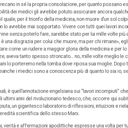
e recano in sé la propria consolazione, per quanto possano e
’abilità dei medici gli avrebbe potuto assicurare ancora qualch
il quale, per il trionfo della medicina, non muore d’un sol col
 lo avrebbe mai sopportato. Vivere con tutti quei lavori inco
rmine senza poterlo fare, sarebbe stato per lui mille volte più
è una disgrazia per colui che muore, ma per chi rimane», egl
are come un rudere a maggior gloria della medicina e per l
forze, aveva tanto spesso stroncato… no, mille volte meglio le
ni lo porteremo nella tomba dove riposa sua moglie. Dopo t
anche i medici sono a conoscenza più di quanto lo sia io, 
nali, è quell’annotazione engelsiana sui “lavori incompiuti” che
 ultimi anni del rivoluzionario tedesco, che, occorre qui subit
uta, un gigantesco laboratorio di riflessioni, intuizioni e riel
 eredità scientifica dello stesso Marx.
i, verità e affermazioni apodittiche espresse una volta per tu