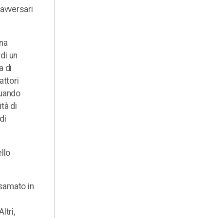
avversari
una
 di un
a di
attori
quando
tà di
di
llo
lsamato in
ltri,