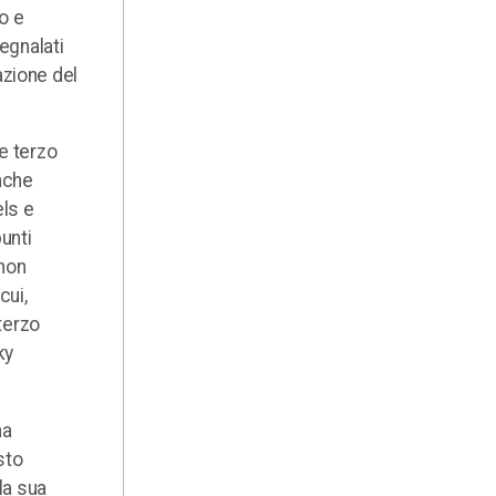
o e
egnalati
cazione del
 e terzo
anche
els e
unti
 non
cui,
 terzo
ky
na
sto
la sua