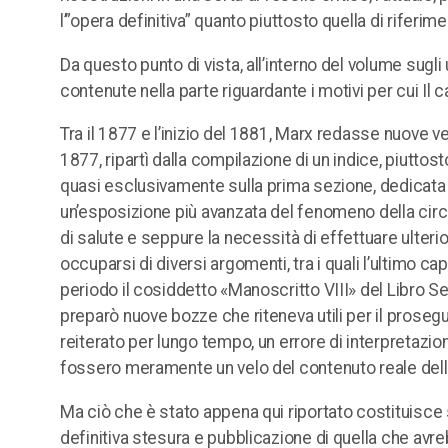
l’”opera definitiva” quanto piuttosto quella di riferimen
Da questo punto di vista, all’interno del volume sugli u
contenute nella parte riguardante i motivi per cui Il 
Tra il 1877 e l’inizio del 1881, Marx redasse nuove v
1877, ripartì dalla compilazione di un indice, piutto
quasi esclusivamente sulla prima sezione, dedicata 
un’esposizione più avanzata del fenomeno della circo
di salute e seppure la necessità di effettuare ulteri
occuparsi di diversi argomenti, tra i quali l’ultimo 
periodo il cosiddetto «Manoscritto VIII» del Libro Se
preparò nuove bozze che riteneva utili per il pros
reiterato per lungo tempo, un errore di interpretazi
fossero meramente un velo del contenuto reale del
Ma ciò che è stato appena qui riportato costituisce
definitiva stesura e pubblicazione di quella che avreb