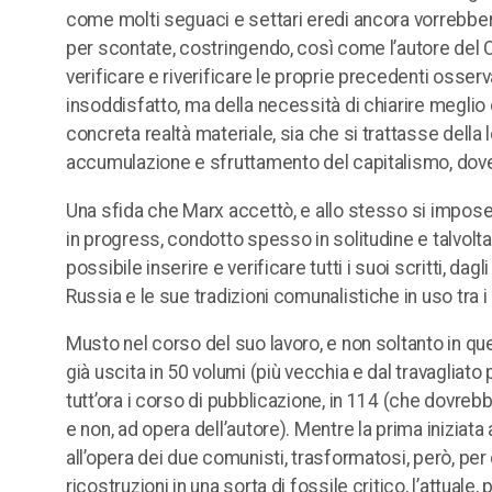
come molti seguaci e settari eredi ancora vorrebbero,
per scontate, costringendo, così come l’autore del C
verificare e riverificare le proprie precedenti osse
insoddisfatto, ma della necessità di chiarire meglio 
concreta realtà materiale, sia che si trattasse dell
accumulazione e sfruttamento del capitalismo, dove
Una sfida che Marx accettò, e allo stesso si impose,
in progress, condotto spesso in solitudine e talvolta
possibile inserire e verificare tutti i suoi scritti, dag
Russia e le sue tradizioni comunalistiche in uso tra i c
Musto nel corso del suo lavoro, e non soltanto in que
già uscita in 50 volumi (più vecchia e dal travagliato p
tutt’ora i corso di pubblicazione, in 114 (che dovrebbe 
e non, ad opera dell’autore). Mentre la prima inizia
all’opera dei due comunisti, trasformatosi, però, per 
ricostruzioni in una sorta di fossile critico, l’attuale, 