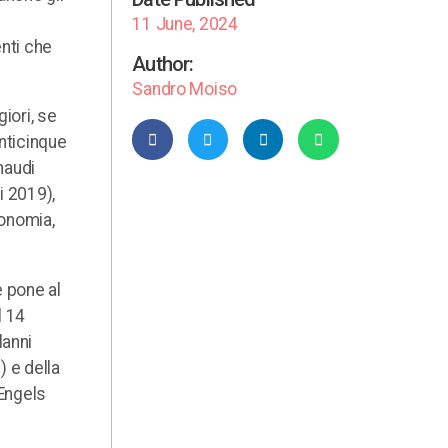
11 June, 2024
nti che
Author:
Sandro Moiso
iori, se
enticinque
inaudi
i 2019),
conomia,
e pone al
l 14
lanni
 e della
 Engels