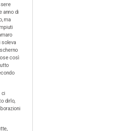
ssere
e anno di
po, ma
mpiuti
 amaro
i soleva
o scherno
 cose così
utto
secondo
 ci
o dirlo,
aborazioni
tte,