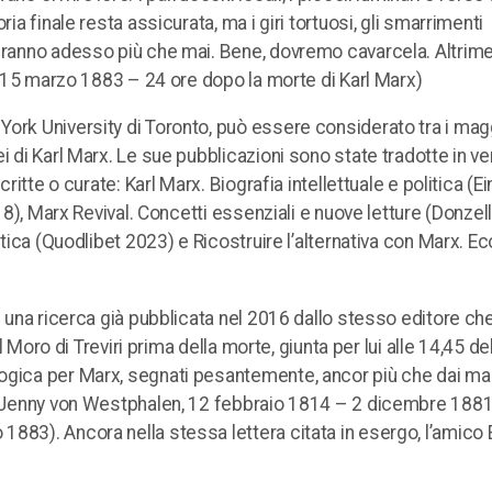
ia finale resta assicurata, ma i giri tortuosi, gli smarrimenti
teranno adesso più che mai. Bene, dovremo cavarcela. Altrime
e, 15 marzo 1883 – 24 ore dopo la morte di Karl Marx)
ork University di Toronto, può essere considerato tra i magg
i di Karl Marx. Le sue pubblicazioni sono state tradotte in v
ritte o curate: Karl Marx. Biografia intellettuale e politica (E
018), Marx Revival. Concetti essenziali e nuove letture (Donzell
itica (Quodlibet 2023) e Ricostruire l’alternativa con Marx. E
i una ricerca già pubblicata nel 2016 dallo stesso editore ch
el Moro di Treviri prima della morte, giunta per lui alle 14,45 de
logica per Marx, segnati pesantemente, ancor più che dai ma
e (Jenny von Westphalen, 12 febbraio 1814 – 2 dicembre 1881)
1883). Ancora nella stessa lettera citata in esergo, l’amico