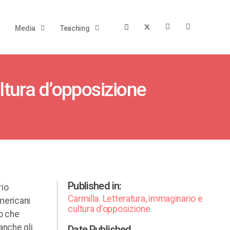
Media
Teaching
ltura d’opposizione
Published in:
rio
Carmilla. Letteratura, immaginario e
americani
cultura d'opposizione
io che
 anche gli
Date Published