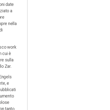
oni date
ziato a
pre
mpre nella
di
esco work
n cui è
ere sulla
lo Zar.
-Engels
nte, e
pubblicati
onumento
tolose
non tanto