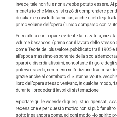
invece, tale non fu e non avrebbe potuto essere. Ai 
monetario che Marx si sforzò di comprendere per dare 
di salute e gravi lutti famigliari, anche quelli legati 
primo volume dell’opera (l’unico comparso con l’autor
Ecco allora che appare evidente la forzatura, inizia
volume basandosi (prima con il lavoro dello stesso am
come Teorie del plusvalore, pubblicato tra il 1905 e 
all’epoca massimo esponente della socialdemocraz
sparsi e disordinatissimi, nonostante il rigore degli 
poteva esserlo, nemmeno nell’edizione francese della
grazie anche al contributo di Suzanne Voute, vecchia m
libro dell’opera stesso venivano, in qualche modo, ri
durante i precedenti lavori di sistemazione.
Riportare qui le vicende di quegli studi ripensati, s
recensione e per questo motivo non si può far altro ch
sottolinea ancora come, ad ogni modo, «lo spirito pr