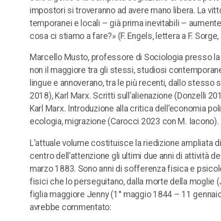
impostori si troveranno ad avere mano libera. La vittor
temporanei e locali – già prima inevitabili – aumen
cosa ci stiamo a fare?» (F. Engels, lettera a F. Sorg
Marcello Musto, professore di Sociologia presso la Y
non il maggiore tra gli stessi, studiosi contemporane
lingue e annoverano, tra le più recenti, dallo stesso sc
2018), Karl Marx. Scritti sull’alienazione (Donzelli 2
Karl Marx. Introduzione alla critica dell’economia pol
ecologia, migrazione (Carocci 2023 con M. Iacono).
L’attuale volume costituisce la riedizione ampliata d
centro dell’attenzione gli ultimi due anni di attività d
marzo 1883. Sono anni di sofferenza fisica e psico
fisici che lo perseguitano, dalla morte della mogli
figlia maggiore Jenny (1° maggio 1844 – 11 gennaio 
avrebbe commentato: