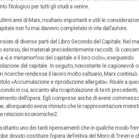
to filologico per tutti gli studi a venire.
ltimi anni di Marx, risultano importanti e utili le considerazio
capitale non fu mai davvero completato in vita dall’autore.
ersioni di diverse parti del Libro Secondo del Capitale. Nel m
sto esteso, dei materiali precedentemente raccolti. Si concent
a «Le metamorfosi del capitale e il loro ciclo», eseguendo
lazione del capitale. In seguito, nonostante le cagionevoli c
ori ricerche rendesse il lavoro molto saltuario, Marx continuò 
capitolo «Accumulazione e riproduzione allargata». Risale a que
condo in cui, accanto alla ricapitolazione di testi precedenti
eguimento dell’opera. Egli comprese anche di avere commesso
one, allorquando aveva ritenuto che le rappresentazioni monet
le relazioni economiche2.
 soltanto uno dei tanti ripensamenti che in qualche modo fre
be dovuto costituire l’opera definitiva del Moro di Treviri e c