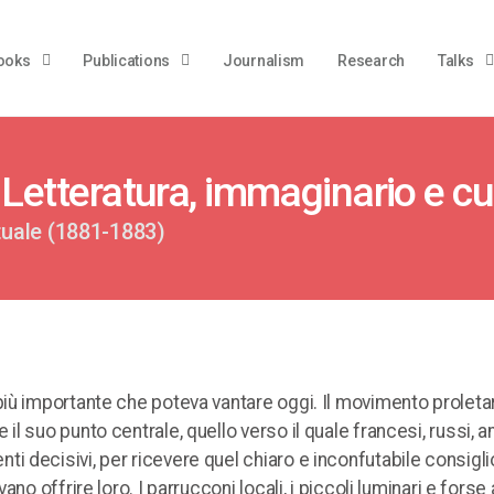
ooks
Publications
Journalism
Research
Talks
Letteratura, immaginario e cu
ttuale (1881-1883)
iù importante che poteva vantare oggi. Il movimento proleta
l suo punto centrale, quello verso il quale francesi, russi, 
 decisivi, per ricevere quel chiaro e inconfutabile consigl
o offrire loro. I parrucconi locali, i piccoli luminari e forse