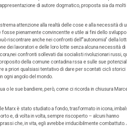
rappresentazione di autore dogmatico, proposta sia da molti 
strema attenzione alla realtà delle cose e alla necessità di 
e fosse pienamente convincentte e utile ai fini dello sviluppo
può riscontrare anche nei confronti dell’”autonomia” della lott
one dei lavoratori e delle loro lotte senza alcuna necessità di 
ra,nei confronti sollevati dai socialisti rivoluzionari russi, 
a proposito della comune contadina rssa e sulle sue potenziali
a priori qualsiasi tentativo di dare per scontati cicli storici 
in ogni angolo del mondo.
sua o le sue bandiere, però, come ci ricorda in chiusura Marce
le Marx è stato studiato a fondo, trasformato in icona, imba
orto e, di volta in volta, sempre riscoperto – alcuni hanno
assi che, in vita, egli avrebbe irriducibilmente combattuto. A