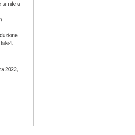
o simile a
n
oduzione
tale4.
ma 2023,