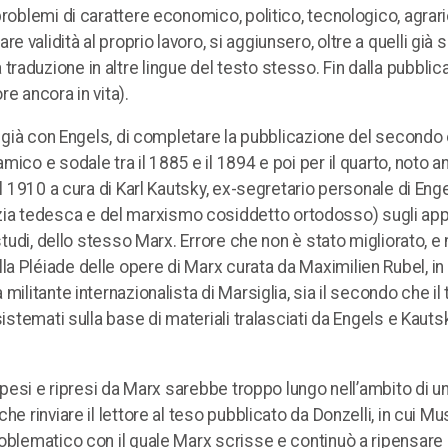
problemi di carattere economico, politico, tecnologico, agrari
validità al proprio lavoro, si aggiunsero, oltre a quelli già s
alla traduzione in altre lingue del testo stesso. Fin dalla pubbli
e ancora in vita).
ta già con Engels, di completare la pubblicazione del secondo
ico e sodale tra il 1885 e il 1894 e poi per il quarto, noto 
il 1910 a cura di Karl Kautsky, ex-segretario personale di Eng
ia tedesca e del marxismo cosiddetto ortodosso) sugli app
studi, dello stesso Marx. Errore che non è stato migliorato, e
 Pléiade delle opere di Marx curata da Maximilien Rubel, in 
ilitante internazionalista di Marsiglia, sia il secondo che il
sistemati sulla base di materiali tralasciati da Engels e Kauts
ospesi e ripresi da Marx sarebbe troppo lungo nell’ambito di u
e rinviare il lettore al teso pubblicato da Donzelli, in cui Mu
oblematico con il quale Marx scrisse e continuò a ripensare 