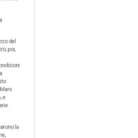
ni
arzo del
rò, poi,
ondizioni
a
sto
, Marx
, e
arie
narono la
he,