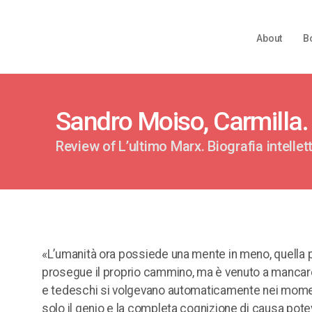
About
B
Sandro Moiso, Carmilla. 
Review of L’ultimo Marx. Biografia intelle
«L’umanità ora possiede una mente in meno, quella p
prosegue il proprio cammino, ma è venuto a mancare i
e tedeschi si volgevano automaticamente nei momenti
solo il genio e la completa cognizione di causa potevan