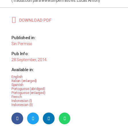
(Traducción para www.sinpermiso.es: Lucas Antón)
DOWNLOAD PDF
Published in:
Sin Permiso
Pub Info:
28 September, 2014
Available in:
English
Italian (enlarged)
Spanish
Portoguese (abridged)
Portoguese (enlarged)
French
Indonesian (I)
Indonesian (II)