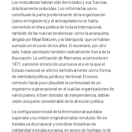
Los mutualistas habían sido derrotados y sus fuerzas,
drásticamente reducidas. Los reformistas ya no
constituían la parte predominante de la organización
(salvo en Inglaterra) y el anticapitalismo se había
convertido en línea política de toda la Internacional,
también de las nuevas tendencias  como la anarquista,
dirigida por Mijail Bakunin, y la blanquista  que se habían
sumado en el curso de los años. El escenario, por otro
lado, había cambiado también radicalmente fuera de la
Asociación. La unificación de Alemania, acontecida en
1871, sancionó el inicio de una nueva era en la que el
Estado nacional se afirmó definitivamente como forma
de identidad política, jurídica y territorial. El nuevo
contexto hacía poco plausible la continuidad de un
organismo supranacional en el cual las organizaciones de
varios países, si bien dotadas de independencia, debían
ceder una parte considerable de la dirección política.
La configuración inicial de la Internacional quedaba
superada y su misión originaria había concluido. No se
trataba ya de preparar y coordinar iniciativas de
solidaridad a escala europea, en apoyo de huelgas, ni de