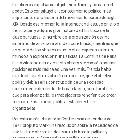
los obreros expulsaron al gobierno Thiers y tomaron el
poder. Esto constituyó el acontecimiento político más
importante de la historia del movimiento obrero del siglo
XIX. Desde ese momento, la Internacional estuvo en el ojo
de huracán y adquirió gran notoriedad. En boca de la
clase burguesa, el nombre de la organización devino
sinónimo de amenaza al orden constituido, mientras que
en que la de los obreros asumió el de esperanza en un
mundo sin explotación ni injusticias. La Comuna de París
le dio vitalidad al movimiento obrero y le movió a asumir
posiciones más radicales. Una vez más, Francia había
mostrado que la revolución era posible, que el objetivo
podía y debía ser la construcción de una sociedad
radicalmente diferente de la capitalista, pero también
que para alcanzarlo, los trabajadores tendrían que crear
formas de asociación política estables y bien
organizadas.
Por esta razón, durante la Conferencia de Londres de
1871 propuso Marx una resolución sobre la necesidad de
que la clase obrera se dedicara a la batalla política y