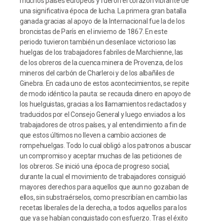
muchos países europeos y fueron el corazón vibrante de
una significativa época de lucha. La primera gran batalla
ganada gracias al apoyo de la Internacional fue la de los
broncistas de París en el invierno de 1867. En este
periodo tuvieron también un desenlace victorioso las
huelgas de los trabajadores fabriles de Marchienne, las
de los obreros de la cuenca minera de Provenza, de los
mineros del carbón de Charleroi y de los albañiles de
Ginebra. En cada uno de estos acontecimientos, se repite
de modo idéntico la pauta: se recauda dinero en apoyo de
los huelguistas, gracias a los llamamientos redactados y
traducidos por el Consejo General y luego enviados a los
trabajadores de otros países, y al entendimiento a fin de
que estos últimos no lleven a cambio acciones de
rompehuelgas. Todo lo cual obligó a los patronos a buscar
un compromiso y aceptar muchas de las peticiones de
los obreros. Se inició una época de progreso social,
durante la cual el movimiento de trabajadores consiguió
mayores derechos para aquellos que aun no gozaban de
ellos, sin substraérselos, como prescribían en cambio las
recetas liberales de la derecha, a todos aquellos para los
que ya se habían conquistado con esfuerzo. Tras el éxito