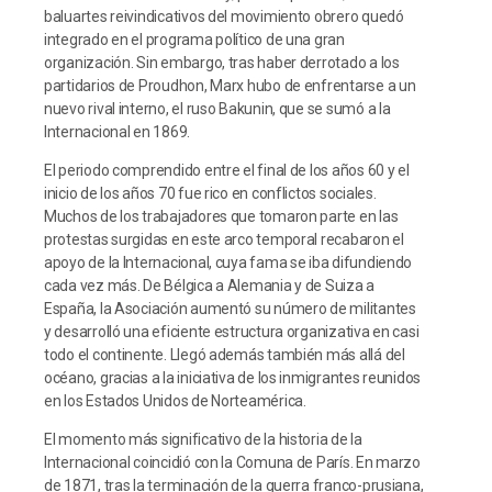
baluartes reivindicativos del movimiento obrero quedó
integrado en el programa político de una gran
organización. Sin embargo, tras haber derrotado a los
partidarios de Proudhon, Marx hubo de enfrentarse a un
nuevo rival interno, el ruso Bakunin, que se sumó a la
Internacional en 1869.
El periodo comprendido entre el final de los años 60 y el
inicio de los años 70 fue rico en conflictos sociales.
Muchos de los trabajadores que tomaron parte en las
protestas surgidas en este arco temporal recabaron el
apoyo de la Internacional, cuya fama se iba difundiendo
cada vez más. De Bélgica a Alemania y de Suiza a
España, la Asociación aumentó su número de militantes
y desarrolló una eficiente estructura organizativa en casi
todo el continente. Llegó además también más allá del
océano, gracias a la iniciativa de los inmigrantes reunidos
en los Estados Unidos de Norteamérica.
El momento más significativo de la historia de la
Internacional coincidió con la Comuna de París. En marzo
de 1871, tras la terminación de la guerra franco-prusiana,