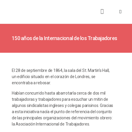
About
Books
Publications
Journalism
Research
Talks
Media
Teaching
150 años de la Internacional de los Trabajadores
El 28 de septiembre de 1864, la sala del St. Martin’s Hall,
un edificio situado en el corazón de Londres, se
encontraba a rebosar.
Habían concurrido hasta abarrotarla cerca de dos mil
trabajadoras y trabajadores para escuchar un mitin de
algunos sindicalistas ingleses y colegas parisinos. Gracias
a esta iniciativa nacía el punto de referencia del conjunto
de las principales organizaciones del movimiento obrero:
la Asociación Internacional de Trabajadores.