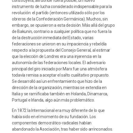
construyera, allí donde fuera posible, un nuevo
instrumento de lucha considerado indispensable para la
revolución: el partido (entonces utilizado sólo por los
obreros de la Confederación Germánica). Muchos, sin
embargo, se opusieron a esta decisión. Más allá del grupo
de Bakunin, contrario a cualquier política que no fuera la
de la destrucción inmediata del Estado, varias
federaciones se unieron en su impaciencia y rebeldía
respecto a la propuesta del Consejo General, al estimar
que la elección de Londres era una injerencia en la
autonomía de las federaciones locales. El adversario
principal del giro iniciado por Marx fue una atmósfera
todavía remisa a aceptar el salto cualitativo propuesto.
Se desarrolló así un enfrentamiento que hizo de la
dirección de la organización, mientras se extendía en
Italia y se ramificaba también en Holanda, Dinamarca,
Portugal e Irlanda, algo aún más problemático.
En 1872 la Internacional era muy diferente de lo que
había sido en el momento de su fundación. Los
componentes democrático-radicales habían
abandonado la Asociación, tras haber sido arrinconados.