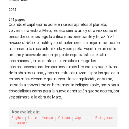
Madrid: Akal
2024
544 pages
Cuando el capitalismo pone en serios aprietos al planeta,
volvemos la vista a Marx, redescubierto una y otra vez como el
pensador que nos legó la crítica más penetrante y feraz. Y
El
renacer de Marx
constituye probablemente la mejor introducción
a la misma, la más actualizada y completa. Escrita en un estilo
ameno y accesible por un grupo de especialistas de talla
internacional, la presente guía temática recoge las
interpretaciones contemporáneas más fecundas y sugestivas
de la obra marxiana, y nos muestra las razones por las que esta
es hoy más relevante que nunca. Una compilación, en suma,
llamada a convertirse en herramienta indispensable, tanto para
especialistas como para la nueva generación que se acerca, por
vez primera, a la obra de Marx.
Also available in:
English
|
Italian
|
Korean
|
Catalan
|
Japanese
|
Portuguese
|
Turkish